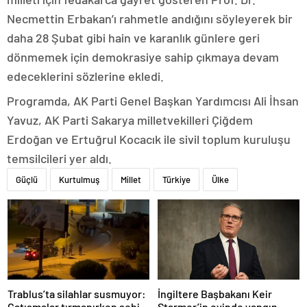
Necmettin Erbakan’ı rahmetle andığını söyleyerek bir
daha 28 Şubat gibi hain ve karanlık günlere geri
dönmemek için demokrasiye sahip çıkmaya devam
edeceklerini sözlerine ekledi.
Programda, AK Parti Genel Başkan Yardımcısı Ali İhsan
Yavuz, AK Parti Sakarya milletvekilleri Çiğdem
Erdoğan ve Ertuğrul Kocacık ile sivil toplum kuruluşu
temsilcileri yer aldı.
Güçlü
Kurtulmuş
Millet
Türkiye
Ülke
Trablus’ta silahlar susmuyor:
İngiltere Başbakanı Keir
Çatışmalar tırmanırken şehir
Starmer’in evinde yangın