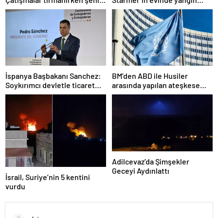
alarmda
çıktı
İspanya Başbakanı Sanchez:
BM’den ABD ile Husiler
Soykırımcı devletle ticaret
arasında yapılan ateşkese
yapmayız
ilişkin değerlendirme
Adilcevaz’da Şimşekler
Geceyi Aydınlattı
İsrail, Suriye’nin 5 kentini
vurdu