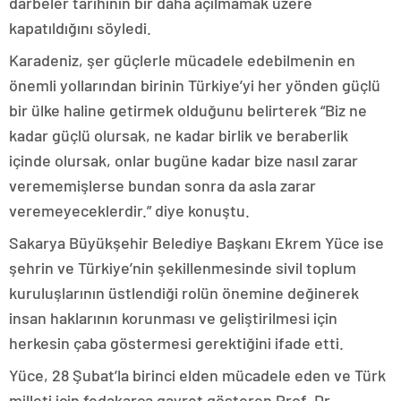
darbeler tarihinin bir daha açılmamak üzere
kapatıldığını söyledi.
Karadeniz, şer güçlerle mücadele edebilmenin en
önemli yollarından birinin Türkiye’yi her yönden güçlü
bir ülke haline getirmek olduğunu belirterek “Biz ne
kadar güçlü olursak, ne kadar birlik ve beraberlik
içinde olursak, onlar bugüne kadar bize nasıl zarar
verememişlerse bundan sonra da asla zarar
veremeyeceklerdir.” diye konuştu.
Sakarya Büyükşehir Belediye Başkanı Ekrem Yüce ise
şehrin ve Türkiye’nin şekillenmesinde sivil toplum
kuruluşlarının üstlendiği rolün önemine değinerek
insan haklarının korunması ve geliştirilmesi için
herkesin çaba göstermesi gerektiğini ifade etti.
Yüce, 28 Şubat’la birinci elden mücadele eden ve Türk
milleti için fedakarca gayret gösteren Prof. Dr.