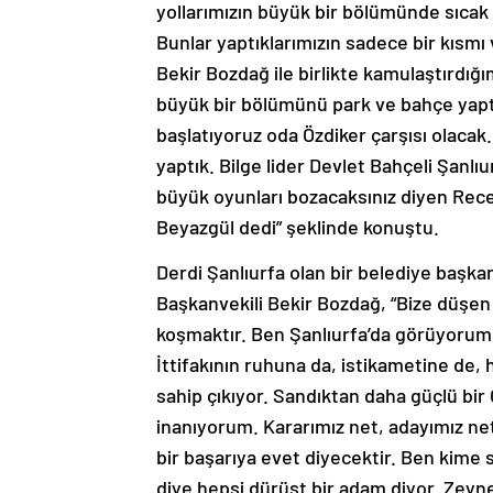
yollarımızın büyük bir bölümünde sıcak a
Bunlar yaptıklarımızın sadece bir kısm
Bekir Bozdağ ile birlikte kamulaştırdığı
büyük bir bölümünü park ve bahçe yaptık
başlatıyoruz oda Özdiker çarşısı olacak
yaptık. Bilge lider Devlet Bahçeli Şanlı
büyük oyunları bozacaksınız diyen Recep
Beyazgül dedi” şeklinde konuştu.
Derdi Şanlıurfa olan bir belediye başk
Başkanvekili Bekir Bozdağ, “Bize düşen l
koşmaktır. Ben Şanlıurfa’da görüyorum
İttifakının ruhuna da, istikametine de, 
sahip çıkıyor. Sandıktan daha güçlü bir
inanıyorum. Kararımız net, adayımız ne
bir başarıya evet diyecektir. Ben kime
diye hepsi dürüst bir adam diyor. Zeyne