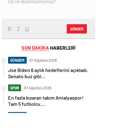
GÖNDER
SON DAKİKA
HABERLERİ
GÜNDEM
07 Ağustos 2026
Joe Biden 6 aylık hedeflerini açıkladı.
Senato buz gibi…
SPOR
07 Ağustos 2026
En fazla kızaran takım Antalyaspor!
Tam 5 futbolcu….
GÜNDEM
07 Ağustos 2026
Norweç silahlı kuvvetleri kadınlardan
oluşan özel kuvvetler eğitimlerini
başlattı.