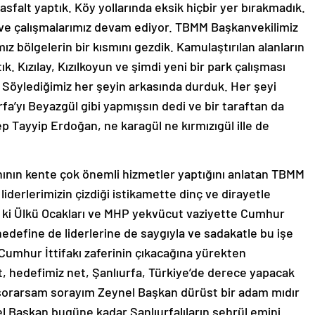
sfalt yaptık. Köy yollarında eksik hiçbir yer bırakmadık.
ı ve çalışmalarımız devam ediyor. TBMM Başkanvekilimiz
mız bölgelerin bir kısmını gezdik. Kamulaştırılan alanların
. Kızılay, Kızılkoyun ve şimdi yeni bir park çalışması
. Söylediğimiz her şeyin arkasında durduk. Her şeyi
urfa’yı Beyazgül gibi yapmışsın dedi ve bir taraftan da
 Tayyip Erdoğan, ne karagül ne kırmızıgül ille de
anının kente çok önemli hizmetler yaptığını anlatan TBMM
iderlerimizin çizdiği istikamette dinç ve dirayetle
 ki Ülkü Ocakları ve MHP yekvücut vaziyette Cumhur
hedefine de liderlerine de saygıyla ve sadakatle bu işe
 Cumhur İttifakı zaferinin çıkacağına yürekten
t, hedefimiz net, Şanlıurfa, Türkiye’de derece yapacak
 sorarsam sorayım Zeynel Başkan dürüst bir adam mıdır
l Başkan bugüne kadar Şanlıurfalıların şehrül emini