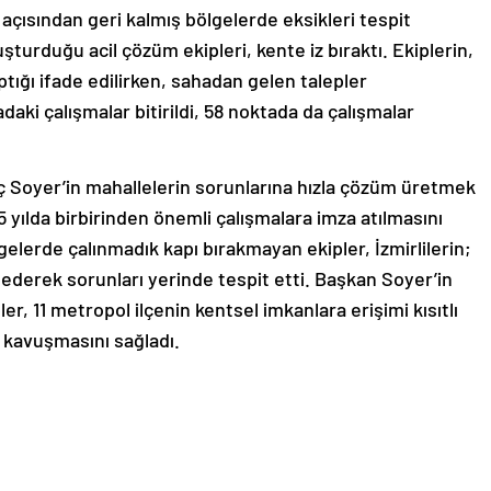
açısından geri kalmış bölgelerde eksikleri tespit
urduğu acil çözüm ekipleri, kente iz bıraktı. Ekiplerin,
ığı ifade edilirken, sahadan gelen talepler
ki çalışmalar bitirildi, 58 noktada da çalışmalar
 Soyer’in mahallelerin sorunlarına hızla çözüm üretmek
 yılda birbirinden önemli çalışmalara imza atılmasını
lgelerde çalınmadık kapı bırakmayan ekipler, İzmirlilerin;
t ederek sorunları yerinde tespit etti. Başkan Soyer’in
er, 11 metropol ilçenin kentsel imkanlara erişimi kısıtlı
 kavuşmasını sağladı.
2019’dan bu yana alan taraması kapsamında vatandaşla
t ile ilgili birimlerin yetkilileri ve mahalle sakinlerinin