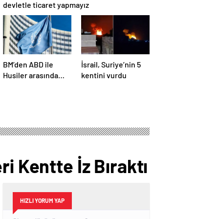
devletle ticaret yapmayız
BM’den ABD ile
İsrail, Suriye’nin 5
Husiler arasında
kentini vurdu
yapılan ateşkese
ilişkin
değerlendirme
i Kentte İz Bıraktı
HIZLI YORUM YAP