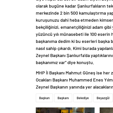
olarak bugüne kadar Şanlıurfalıların tek
merkezinde 2 bin 500 kamulaştırma yapm
kuruşunuzu dahi heba etmeden kimsenin 
bekçiliğinizi, emanetçiliğinizi adam gi
yüzüncü yılı münasebeti ile 100 eserin 
başkanıma dedim ki bu eserleri başka bir
nasıl sahip çıkardı. Kimi burada yapılan
Zeynel Başkanı Şanlıurfa’da yaptıklarını
başkanımız var” diye konuştu.
MHP İl Başkanı Mahmut Güneş ise her z
Ocakları Başkanı Muhammed Enes Yılmaz 
Zeynel Başkanın yanında yer alacakları
Başkan
Başkanı
Belediye
Beyazgül