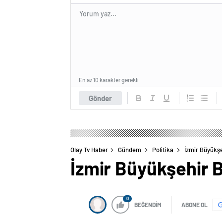
En az 10 karakter gerekli
Gönder
Olay Tv Haber
Gündem
Politika
İzmir Büyükşe
İzmir Büyükşehir B
0
BEĞENDİM
ABONE OL