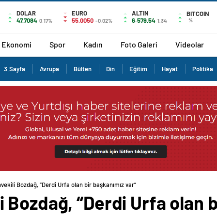
DOLAR
EURO
ALTIN
BITCOIN
47,7084
55,0050
6.579,54
%
0.17%
-0.02%
1,34
Ekonomi
Spor
Kadın
Foto Galeri
Videolar
3.Sayfa
Avrupa
Bülten
Din
Eğitim
Hayat
Politika
kili Bozdağ, “Derdi Urfa olan bir başkanımız var”
Bozdağ, “Derdi Urfa olan b