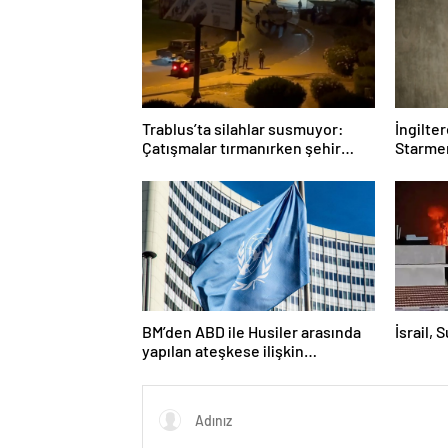
Trablus’ta silahlar susmuyor:
İngilte
Çatışmalar tırmanırken şehir
Starmer
alarmda
BM’den ABD ile Husiler arasında
İsrail, 
yapılan ateşkese ilişkin
değerlendirme