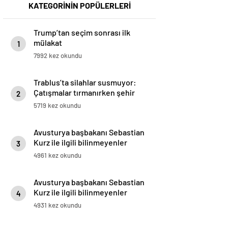
KATEGORİNİN POPÜLERLERİ
Trump’tan seçim sonrası ilk
mülakat
1
7992 kez okundu
Trablus’ta silahlar susmuyor:
Çatışmalar tırmanırken şehir
2
alarmda
5719 kez okundu
Avusturya başbakanı Sebastian
Kurz ile ilgili bilinmeyenler
3
4961 kez okundu
Avusturya başbakanı Sebastian
Kurz ile ilgili bilinmeyenler
4
4931 kez okundu