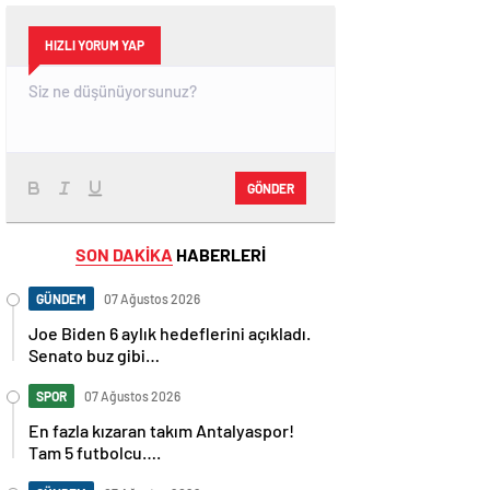
HIZLI YORUM YAP
GÖNDER
SON DAKİKA
HABERLERİ
GÜNDEM
07 Ağustos 2026
Joe Biden 6 aylık hedeflerini açıkladı.
Senato buz gibi…
SPOR
07 Ağustos 2026
En fazla kızaran takım Antalyaspor!
Tam 5 futbolcu….