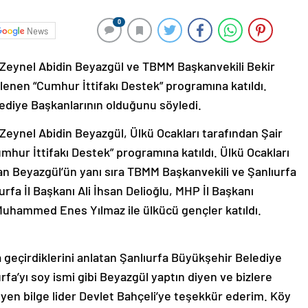
0
News
 Zeynel Abidin Beyazgül ve TBMM Başkanvekili Bekir
lenen “Cumhur İttifakı Destek” programına katıldı.
lediye Başkanlarının olduğunu söyledi.
Zeynel Abidin Beyazgül, Ülkü Ocakları tarafından Şair
hur İttifakı Destek” programına katıldı. Ülkü Ocakları
 Beyazgül’ün yanı sıra TBMM Başkanvekili ve Şanlıurfa
urfa İl Başkanı Ali İhsan Delioğlu, MHP İl Başkanı
uhammed Enes Yılmaz ile ülkücü gençler katıldı.
a geçirdiklerini anlatan Şanlıurfa Büyükşehir Belediye
fa’yı soy ismi gibi Beyazgül yaptın diyen ve bizlere
yen bilge lider Devlet Bahçeli’ye teşekkür ederim. Köy