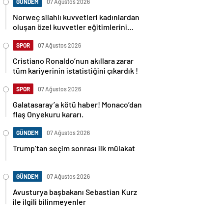
GÜNDEM
07 Ağustos 2026
Norweç silahlı kuvvetleri kadınlardan
oluşan özel kuvvetler eğitimlerini
başlattı.
SPOR
07 Ağustos 2026
Cristiano Ronaldo’nun akıllara zarar
tüm kariyerinin istatistiğini çıkardık !
SPOR
07 Ağustos 2026
Galatasaray’a kötü haber! Monaco’dan
flaş Onyekuru kararı.
GÜNDEM
07 Ağustos 2026
Trump’tan seçim sonrası ilk mülakat
GÜNDEM
07 Ağustos 2026
Avusturya başbakanı Sebastian Kurz
ile ilgili bilinmeyenler