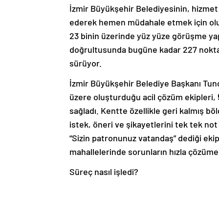
İzmir Büyükşehir Belediyesinin, hizmet 
ederek hemen müdahale etmek için oluşt
23 binin üzerinde yüz yüze görüşme yapt
doğrultusunda bugüne kadar 227 noktada
sürüyor.
İzmir Büyükşehir Belediye Başkanı Tunç
üzere oluşturduğu acil çözüm ekipleri, 5
sağladı. Kentte özellikle geri kalmış bö
istek, öneri ve şikayetlerini tek tek no
“Sizin patronunuz vatandaş” dediği ekipl
mahallelerinde sorunların hızla çözüme
Süreç nasıl işledi?
Acil çözüm ekipleri, kurulduğu Kasım 
23 bin 513 görüşme yaptı. Başkanlık, icraa