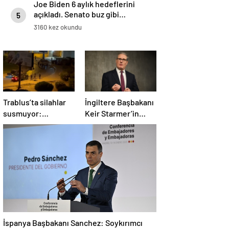
Joe Biden 6 aylık hedeflerini
açıkladı. Senato buz gibi…
5
3160 kez okundu
Trablus’ta silahlar
İngiltere Başbakanı
susmuyor:
Keir Starmer’in
Çatışmalar
evinde yangın çıktı
tırmanırken şehir
alarmda
İspanya Başbakanı Sanchez: Soykırımcı