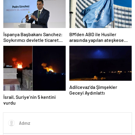
İspanya Başbakanı Sanchez:
BM’den ABD ile Husiler
Soykırımcı devletle ticaret
arasında yapılan ateşkese
yapmayız
ilişkin değerlendirme
Adilcevaz’da Şimşekler
Geceyi Aydınlattı
İsrail, Suriye’nin 5 kentini
vurdu