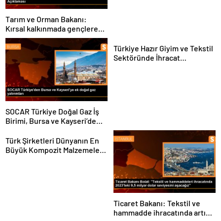
Tarım ve Orman Bakanı:
Kırsal kalkınmada gençlere
ve kadınlara pozitif ayrımcılık
yapıyoruz
Türkiye Hazır Giyim ve Tekstil
Sektöründe İhracat
Hedeflerini Açıkladı
SOCAR Türkiye Doğal Gaz İş
Birimi, Bursa ve Kayseri’de
Şebeke Uzunluğunu Artıracak
Türk Şirketleri Dünyanın En
Büyük Kompozit Malzemeler
Fuarında
Ticaret Bakanı: Tekstil ve
hammadde ihracatında artış