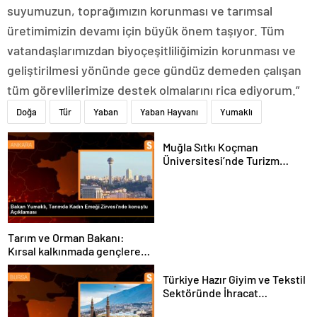
suyumuzun, toprağımızın korunması ve tarımsal
üretimimizin devamı için büyük önem taşıyor. Tüm
vatandaşlarımızdan biyoçeşitliliğimizin korunması ve
geliştirilmesi yönünde gece gündüz demeden çalışan
tüm görevlilerimize destek olmalarını rica ediyorum.”
Doğa
Tür
Yaban
Yaban Hayvanı
Yumaklı
Muğla Sıtkı Koçman
Üniversitesi’nde Turizm
Sektörü ve Öğrenciler
Buluştu
Tarım ve Orman Bakanı:
Kırsal kalkınmada gençlere
ve kadınlara pozitif ayrımcılık
yapıyoruz
Türkiye Hazır Giyim ve Tekstil
Sektöründe İhracat
Hedeflerini Açıkladı