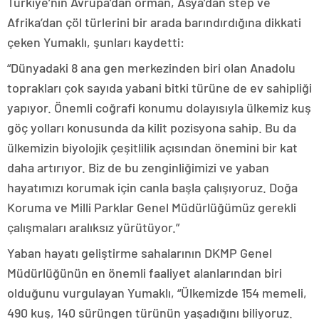
Türkiye’nin Avrupa’dan orman, Asya’dan step ve
Afrika’dan çöl türlerini bir arada barındırdığına dikkati
çeken Yumaklı, şunları kaydetti:
“Dünyadaki 8 ana gen merkezinden biri olan Anadolu
toprakları çok sayıda yabani bitki türüne de ev sahipliği
yapıyor. Önemli coğrafi konumu dolayısıyla ülkemiz kuş
göç yolları konusunda da kilit pozisyona sahip. Bu da
ülkemizin biyolojik çeşitlilik açısından önemini bir kat
daha artırıyor. Biz de bu zenginliğimizi ve yaban
hayatımızı korumak için canla başla çalışıyoruz. Doğa
Koruma ve Milli Parklar Genel Müdürlüğümüz gerekli
çalışmaları aralıksız yürütüyor.”
Yaban hayatı geliştirme sahalarının DKMP Genel
Müdürlüğünün en önemli faaliyet alanlarından biri
olduğunu vurgulayan Yumaklı, “Ülkemizde 154 memeli,
490 kuş, 140 sürüngen türünün yaşadığını biliyoruz.