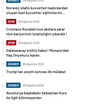
GÜNDEM
09 Ağustos 2026
Norweç silahlı kuvvetleri kadınlardan
oluşan özel kuvvetler eğitimlerini
başlattı.
SPOR
09 Ağustos 2026
Cristiano Ronaldo’nun akıllara zarar
tüm kariyerinin istatistiğini çıkardık !
SPOR
09 Ağustos 2026
Galatasaray’a kötü haber! Monaco’dan
flaş Onyekuru kararı.
GÜNDEM
09 Ağustos 2026
Trump’tan seçim sonrası ilk mülakat
GÜNDEM
09 Ağustos 2026
Avusturya başbakanı Sebastian Kurz
ile ilgili bilinmeyenler