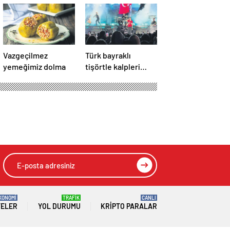
Vazgeçilmez
Türk bayraklı
yemeğimiz dolma
tişörtle kalpleri
fethetti
 geldi
HIZLI YORUM YAP
GÖNDER