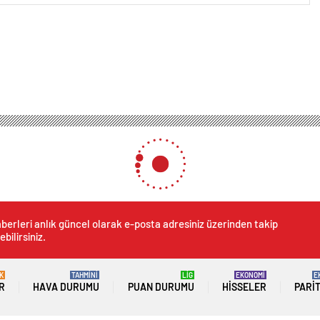
 İzzet Yıldızhan’dan miras açıklaması geldi
ldızhan’dan miras açıklaması