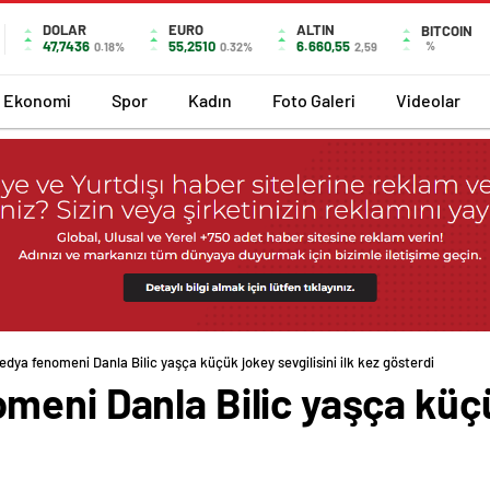
DOLAR
EURO
ALTIN
BITCOIN
47,7436
55,2510
6.660,55
%
0.18%
0.32%
2,59
Ekonomi
Spor
Kadın
Foto Galeri
Videolar
dya fenomeni Danla Bilic yaşça küçük jokey sevgilisini ilk kez gösterdi
eni Danla Bilic yaşça küçük