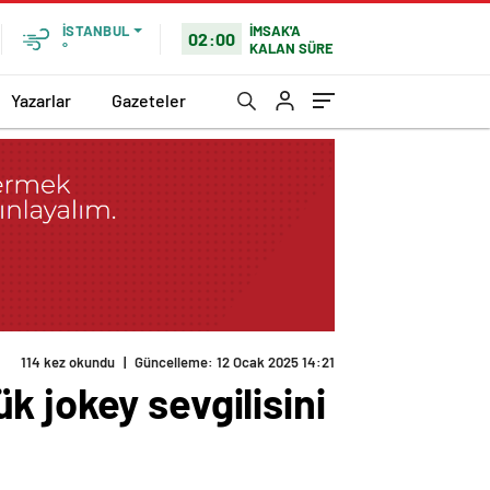
İMSAK'A
İSTANBUL
02:00
KALAN SÜRE
°
Yazarlar
Gazeteler
 jokey sevgilisini