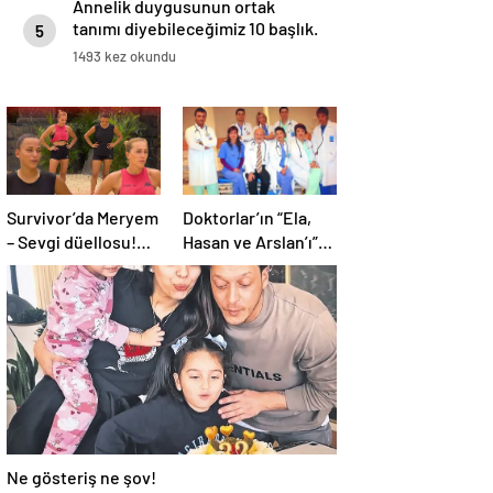
Annelik duygusunun ortak
tanımı diyebileceğimiz 10 başlık.
5
1493 kez okundu
Survivor’da Meryem
Doktorlar’ın “Ela,
– Sevgi düellosu!
Hasan ve Arslan’ı”
Yağmur’un rakibi
26 yıl sonra geri
belli oldu
döndü! Bakın yıllar
onları nasıl
değiştirmiş…
Ne gösteriş ne şov!