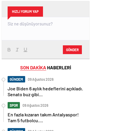
HIZLI YORUM YAP
GÖNDER
SON DAKİKA
HABERLERİ
GÜNDEM
09 Ağustos 2026
Joe Biden 6 aylık hedeflerini açıkladı.
Senato buz gibi…
SPOR
09 Ağustos 2026
En fazla kızaran takım Antalyaspor!
Tam 5 futbolcu….