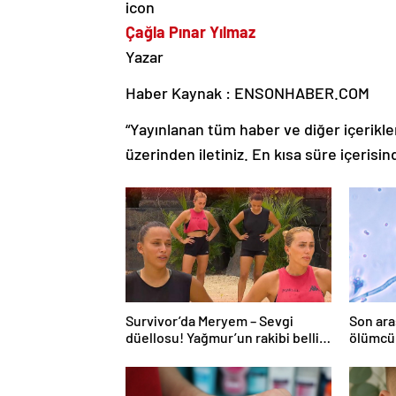
Çağla Pınar Yılmaz
Yazar
Haber Kaynak : ENSONHABER.COM
“Yayınlanan tüm haber ve diğer içerikler i
üzerinden iletiniz. En kısa süre içerisin
Survivor’da Meryem – Sevgi
Son ara
düellosu! Yağmur’un rakibi belli
ölümcül
oldu
yayabili