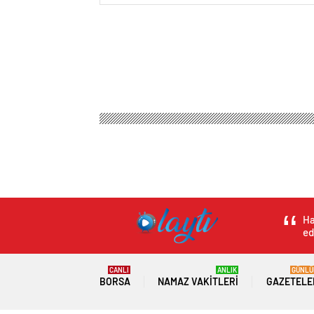
Olay Tv Haber
Magazin
Anne Çocuk
9 çocuklu
9 çocuklu İzzet Yı