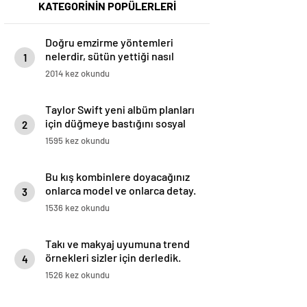
KATEGORİNİN POPÜLERLERİ
Doğru emzirme yöntemleri
nelerdir, sütün yettiği nasıl
1
anlaşılır?
2014 kez okundu
Taylor Swift yeni albüm planları
için düğmeye bastığını sosyal
2
medyadan duyurdu!
1595 kez okundu
Bu kış kombinlere doyacağınız
onlarca model ve onlarca detay.
3
1536 kez okundu
Takı ve makyaj uyumuna trend
örnekleri sizler için derledik.
4
1526 kez okundu