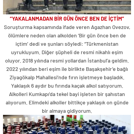
“YAKALANMADAN BİR GÜN ÖNCE BEN DE İÇTİM”
Soruşturma kapsamında ifade veren Agazhan Ovezov,
ölümlere neden olan alkolden ‘Bir gün önce ben de
içtim’ dedi ve şunları söyledi: “Türkmenistan
uyrukluyum. Diğer şüpheli de resmi nikahlı eşim
oluyor. 2018 yılında resmi yollardan İstanbul’a geldim.
2022 yılından beri eşim ile birlikte Başakşehir’e bağlı
Ziyagökalp Mahallesi’nde fırın işletmeye başladık.
Yaklaşık 6 aydır bu fırında kaçak alkol satıyorum.
Alkolleri Kumkapı’da tekel bayi işleten bir şahıstan
alıyorum. Elimdeki alkoller bittikçe yaklaşık on günde
bir almaya gidiyorum.