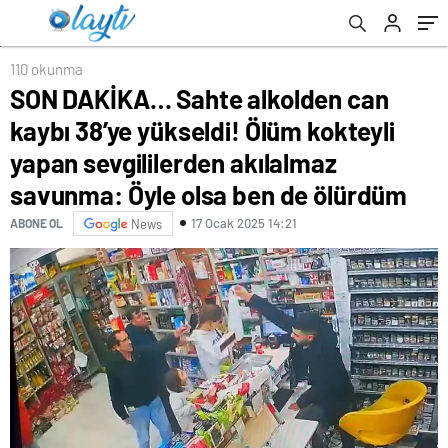
sevgililerden akılalmaz savunma: Öyle olsa
ben de ölürdüm
110 okunma
SON DAKİKA… Sahte alkolden can
kaybı 38’ye yükseldi! Ölüm kokteyli
yapan sevgililerden akılalmaz
savunma: Öyle olsa ben de ölürdüm
17 Ocak 2025 14:21
ABONE OL
News