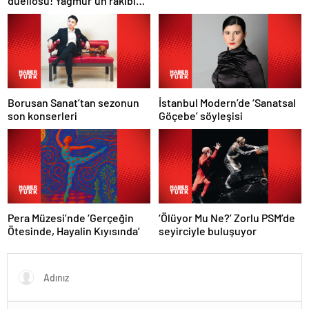
düellosu! Yağmur’un rakibi
belli oldu
Borusan Sanat’tan sezonun
İstanbul Modern’de ‘Sanatsal
son konserleri
Göçebe’ söyleşisi
Pera Müzesi’nde ‘Gerçeğin
‘Ölüyor Mu Ne?’ Zorlu PSM’de
Ötesinde, Hayalin Kıyısında’
seyirciyle buluşuyor