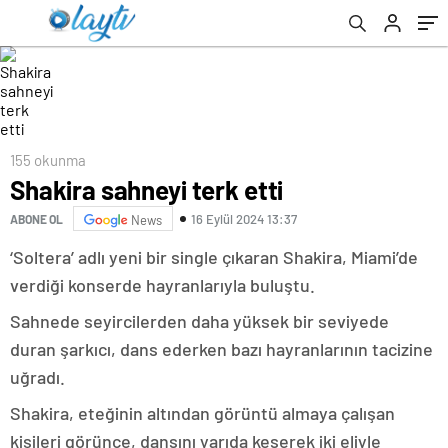
155 okunma
Shakira sahneyi terk etti
16 Eylül 2024 13:37
ABONE OL
News
‘Soltera’ adlı yeni bir single çıkaran Shakira, Miami’de
verdiği konserde hayranlarıyla buluştu.
Sahnede seyircilerden daha yüksek bir seviyede
duran şarkıcı, dans ederken bazı hayranlarının tacizine
uğradı.
Shakira, eteğinin altından görüntü almaya çalışan
kişileri görünce, dansını yarıda keserek iki eliyle