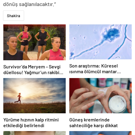
dönüş sağlanılacaktır.”
Shakira
Son araştırma: Küresel
Survivor’da Meryem – Sevgi
ısınma ölümcül mantar
düellosu! Yağmur’un rakibi
hastalığını yayabilir
belli oldu
Yürüme hızının kalp ritmini
Güneş kremlerinde
etkilediği belirlendi
sahteciliğe karşı dikkat