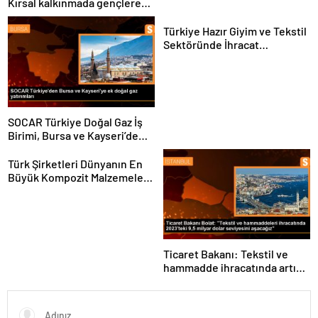
Kırsal kalkınmada gençlere
ve kadınlara pozitif ayrımcılık
yapıyoruz
Türkiye Hazır Giyim ve Tekstil
Sektöründe İhracat
Hedeflerini Açıkladı
SOCAR Türkiye Doğal Gaz İş
Birimi, Bursa ve Kayseri’de
Şebeke Uzunluğunu Artıracak
Türk Şirketleri Dünyanın En
Büyük Kompozit Malzemeler
Fuarında
Ticaret Bakanı: Tekstil ve
hammadde ihracatında artış
var