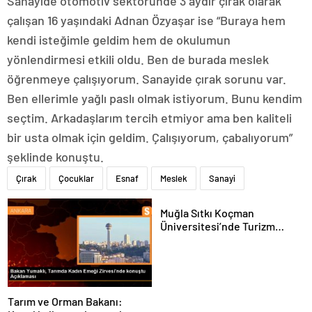
Sanayide otomotiv sektöründe 3 aydır çırak olarak
çalışan 16 yaşındaki Adnan Özyaşar ise “Buraya hem
kendi isteğimle geldim hem de okulumun
yönlendirmesi etkili oldu. Ben de burada meslek
öğrenmeye çalışıyorum. Sanayide çırak sorunu var.
Ben ellerimle yağlı paslı olmak istiyorum. Bunu kendim
seçtim. Arkadaşlarım tercih etmiyor ama ben kaliteli
bir usta olmak için geldim. Çalışıyorum, çabalıyorum”
şeklinde konuştu.
Çırak
Çocuklar
Esnaf
Meslek
Sanayi
Muğla Sıtkı Koçman
Üniversitesi’nde Turizm
Sektörü ve Öğrenciler
Buluştu
Tarım ve Orman Bakanı: