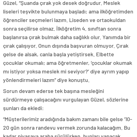
Güzel, “Şuanda çırak yok desek doğrudur. Meslek
liseleri teşvikte bulunmaya başladı; ama ilköğretimden
öğrenciler seçmeleri lazım. Liseden ve ortaokuldan
sonra seçilirse olmaz. İlköğretim 4. sınıftan sonra
başlanırsa çırak bulmak daha sağlıklı olur. Yanımda bir
çırak çalışıyor. Onun dışında başvuran olmuyor. Çırak
gelse de alsak, canla başla yetiştirsek. Elbette
çocuklar okumalı; ama öğretmenler, ‘çocuklar okumak
mı istiyor yoksa meslek mi seviyor?’ diye ayrım yapıp
yönlendirmeleri lazım” diye konuştu.
Sorun devam ederse tek başına mesleğini
sürdürmeye çalışacağını vurgulayan Güzel, sözlerine
şunları da ekledi:
“Müşterilerimiz aradığında bakım zamanı bile gelse ’10-
20 gün sonra randevu vermek zorunda kalacağım. Bu
kadar piyasaya araba sürülürken, bunları yapacak