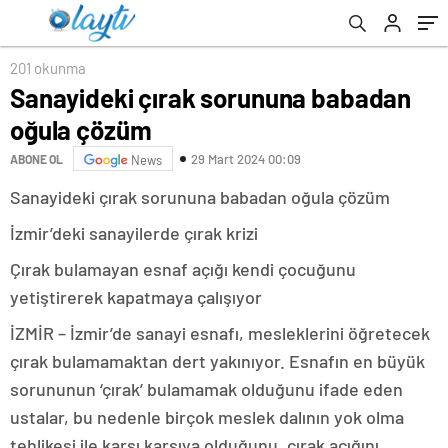
201 okunma
Sanayideki çırak sorununa babadan
oğula çözüm
29 Mart 2024 00:09
ABONE OL
News
Sanayideki çırak sorununa babadan oğula çözüm
İzmir’deki sanayilerde çırak krizi
Çırak bulamayan esnaf açığı kendi çocuğunu
yetiştirerek kapatmaya çalışıyor
İZMİR – İzmir’de sanayi esnafı, mesleklerini öğretecek
çırak bulamamaktan dert yakınıyor. Esnafın en büyük
sorununun ‘çırak’ bulamamak olduğunu ifade eden
ustalar, bu nedenle birçok meslek dalının yok olma
tehlikesi ile karşı karşıya olduğunu, çırak açığını