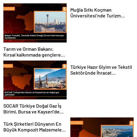
Muğla Sıtkı Koçman
Üniversitesi’nde Turizm
Sektörü ve Öğrenciler
Buluştu
Tarım ve Orman Bakanı:
Kırsal kalkınmada gençlere
ve kadınlara pozitif ayrımcılık
yapıyoruz
Türkiye Hazır Giyim ve Tekstil
Sektöründe İhracat
Hedeflerini Açıkladı
SOCAR Türkiye Doğal Gaz İş
Birimi, Bursa ve Kayseri’de
Şebeke Uzunluğunu Artıracak
Türk Şirketleri Dünyanın En
Büyük Kompozit Malzemeler
Fuarında