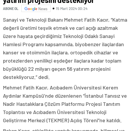
15 Mart 2024 00:24
ABONE OL
News
Sanayi ve Teknoloji Bakanı Mehmet Fatih Kacır, “Katma
değerli üretimi teşvik etmek ve cari açığı azaltmak
üzere hayata geçirdiğimiz Teknoloji Odaklı Sanayi
Hamlesi Programı kapsamında, biyobenzer ilaçlardan
kanser ve otoimmün ilaçlara, ortopedik cihazlar ve
protezlerden yenilikçi eşdeğer ilaçlara kadar toplam
büyüklüğü 22 milyarı geçen 56 yatırım projesini
destekliyoruz.” dedi.
Mehmet Fatih Kacır, Acıbadem Üniversitesi Kerem
Aydınlar Kampüsü’nde düzenlenen “İstanbul Tanısız ve
Nadir Hastalıklara Çözüm Platformu Projesi Tanıtım
Toplantısı ve Acıbadem Üniversitesi Teknoloji
Geliştirme Merkezi (TEKMER) Açılış Töreni”ne katıldı.
Bakan Kacır, etkinlikte yaptığı konuşmada, bilimsel ve