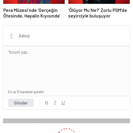
Pera Müzesi’nde ‘Gerçeğin
‘Ölüyor Mu Ne?’ Zorlu PSM’de
Ötesinde, Hayalin Kıyısında’
seyirciyle buluşuyor
En az 10 karakter gerekli
Gönder