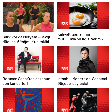
Kahvaltı zamanının
Survivor’da Meryem – Sevgi
mutlulukla bir ilgisi var mı?
düellosu! Yağmur’un rakibi
belli oldu
Borusan Sanat’tan sezonun
İstanbul Modern’de ‘Sanatsal
son konserleri
Göçebe’ söyleşisi