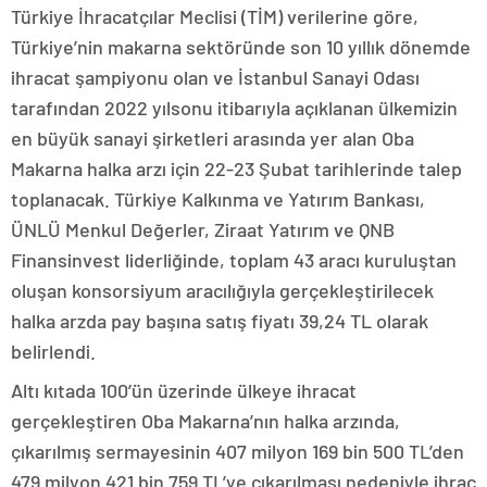
Türkiye İhracatçılar Meclisi (TİM) verilerine göre,
Türkiye’nin makarna sektöründe son 10 yıllık dönemde
ihracat şampiyonu olan ve İstanbul Sanayi Odası
tarafından 2022 yılsonu itibarıyla açıklanan ülkemizin
en büyük sanayi şirketleri arasında yer alan Oba
Makarna halka arzı için 22-23 Şubat tarihlerinde talep
toplanacak. Türkiye Kalkınma ve Yatırım Bankası,
ÜNLÜ Menkul Değerler, Ziraat Yatırım ve QNB
Finansinvest liderliğinde, toplam 43 aracı kuruluştan
oluşan konsorsiyum aracılığıyla gerçekleştirilecek
halka arzda pay başına satış fiyatı 39,24 TL olarak
belirlendi.
Altı kıtada 100’ün üzerinde ülkeye ihracat
gerçekleştiren Oba Makarna’nın halka arzında,
çıkarılmış sermayesinin 407 milyon 169 bin 500 TL’den
479 milyon 421 bin 759 TL’ye çıkarılması nedeniyle ihraç