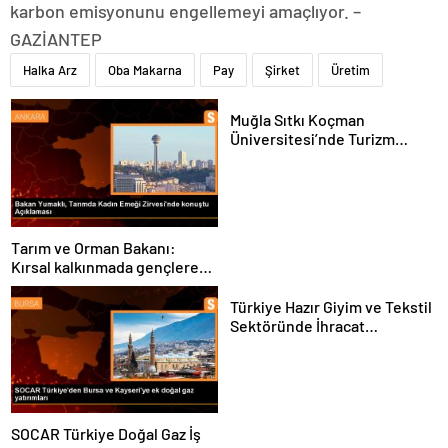
karbon emisyonunu engellemeyi amaçlıyor. –
GAZİANTEP
Halka Arz
Oba Makarna
Pay
Şirket
Üretim
Muğla Sıtkı Koçman
Üniversitesi’nde Turizm
Sektörü ve Öğrenciler
Buluştu
Tarım ve Orman Bakanı:
Kırsal kalkınmada gençlere
ve kadınlara pozitif ayrımcılık
yapıyoruz
Türkiye Hazır Giyim ve Tekstil
Sektöründe İhracat
Hedeflerini Açıkladı
SOCAR Türkiye Doğal Gaz İş