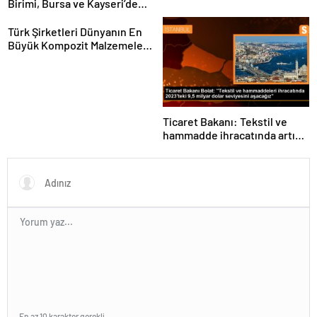
Birimi, Bursa ve Kayseri’de
Şebeke Uzunluğunu Artıracak
Türk Şirketleri Dünyanın En
Büyük Kompozit Malzemeler
Fuarında
Ticaret Bakanı: Tekstil ve
hammadde ihracatında artış
var
En az 10 karakter gerekli