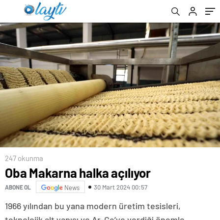
247 okunma
Oba Makarna halka açılıyor
30 Mart 2024 00:57
ABONE OL
News
1966 yılından bu yana modern üretim tesisleri,
teknolojik alt yapısı ve Ar-Ge’ye verdiği önemle