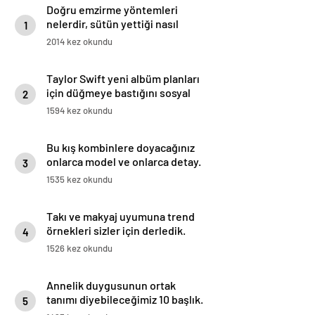
Doğru emzirme yöntemleri
nelerdir, sütün yettiği nasıl
1
anlaşılır?
2014 kez okundu
Taylor Swift yeni albüm planları
için düğmeye bastığını sosyal
2
medyadan duyurdu!
1594 kez okundu
Bu kış kombinlere doyacağınız
onlarca model ve onlarca detay.
3
1535 kez okundu
Takı ve makyaj uyumuna trend
örnekleri sizler için derledik.
4
1526 kez okundu
Annelik duygusunun ortak
tanımı diyebileceğimiz 10 başlık.
5