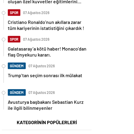
oluşan özel kuvvetler eğitimlerini
başlattı.
SPOR
07 Ağustos 2026
Cristiano Ronaldo’nun akıllara zarar
tüm kariyerinin istatistiğini çıkardık !
SPOR
07 Ağustos 2026
Galatasaray’a kötü haber! Monaco’dan
flaş Onyekuru kararı.
GÜNDEM
07 Ağustos 2026
Trump’tan seçim sonrası ilk mülakat
GÜNDEM
07 Ağustos 2026
Avusturya başbakanı Sebastian Kurz
ile ilgili bilinmeyenler
KATEGORİNİN POPÜLERLERİ