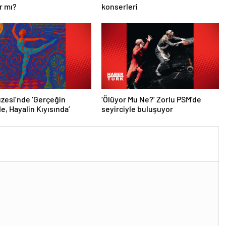
ar mı?
konserleri
zesi’nde ‘Gerçeğin
‘Ölüyor Mu Ne?’ Zorlu PSM’de
e, Hayalin Kıyısında’
seyirciyle buluşuyor