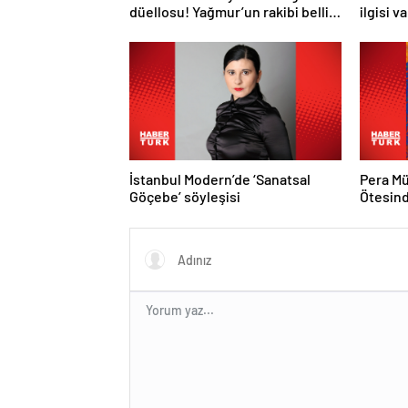
düellosu! Yağmur’un rakibi belli
ilgisi v
oldu
İstanbul Modern’de ‘Sanatsal
Pera Mü
Göçebe’ söyleşisi
Ötesind