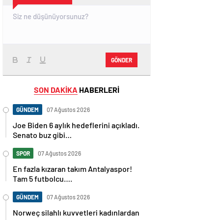
GÖNDER
SON DAKİKA
HABERLERİ
GÜNDEM
07 Ağustos 2026
Joe Biden 6 aylık hedeflerini açıkladı.
Senato buz gibi…
SPOR
07 Ağustos 2026
En fazla kızaran takım Antalyaspor!
Tam 5 futbolcu….
GÜNDEM
07 Ağustos 2026
Norweç silahlı kuvvetleri kadınlardan