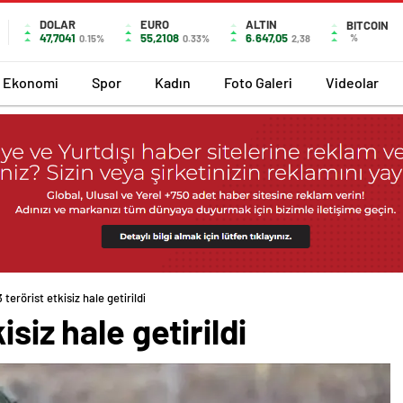
DOLAR
EURO
ALTIN
BITCOIN
47,7041
55,2108
6.647,05
%
0.15%
0.33%
2,38
Ekonomi
Spor
Kadın
Foto Galeri
Videolar
terörist etkisiz hale getirildi
siz hale getirildi