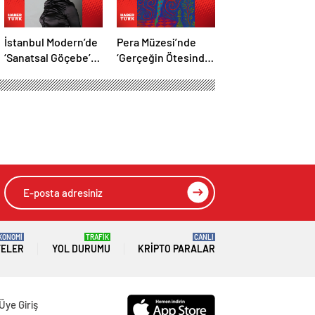
İstanbul Modern’de
Pera Müzesi’nde
‘Sanatsal Göçebe’
‘Gerçeğin Ötesinde,
söyleşisi
Hayalin Kıyısında’
KONOMİ
TRAFİK
CANLI
TELER
YOL DURUMU
KRIPTO PARALAR
Üye Giriş