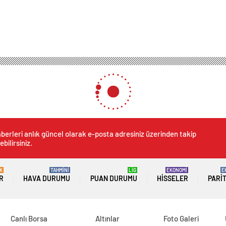
berleri anlık güncel olarak e-posta adresiniz üzerinden takip
ebilirsiniz.
K
TAHMİNİ
LİG
EKONOMİ
E
R
HAVA DURUMU
PUAN DURUMU
HISSELER
PARI
Canlı Borsa
Altınlar
Foto Galeri