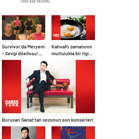
1493 kez okundu
Survivor’da Meryem
Kahvaltı zamanının
– Sevgi düellosu!
mutlulukla bir ilgisi
Yağmur’un rakibi
var mı?
belli oldu
Borusan Sanat’tan sezonun son konserleri