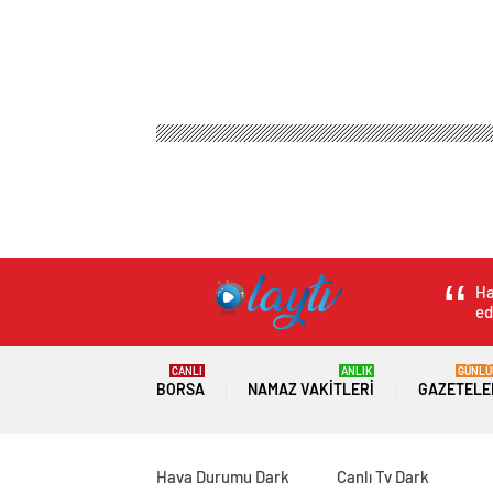
Ha
ed
CANLI
ANLIK
GÜNLÜ
BORSA
NAMAZ VAKITLERI
GAZETELE
Hava Durumu Dark
Canlı Tv Dark