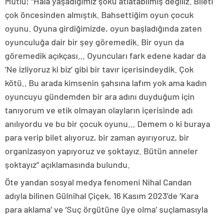
Mutlu; “Hâlâ yaşadığımız şoku atlatabilmiş değiliz. Bileti
çok öncesinden almıştık. Bahsettiğim oyun çocuk
oyunu. Oyuna girdiğimizde, oyun başladığında zaten
oyunculuğa dair bir şey göremedik. Bir oyun da
göremedik açıkçası… Oyuncuları fark edene kadar da
‘Ne izliyoruz ki biz’ gibi bir tavır içerisindeydik. Çok
kötü.. Bu arada kimsenin şahsına lafım yok ama kadın
oyuncuyu gündemden bir ara adını duyduğum için
tanıyorum ve etik olmayan olayların içerisinde adı
anılıyordu ve bu bir çocuk oyunu… Demem o ki buraya
para verip bilet alıyoruz, bir zaman ayırıyoruz, bir
organizasyon yapıyoruz ve şoktayız. Bütün anneler
şoktayız” açıklamasında bulundu.
Öte yandan sosyal medya fenomeni Nihal Candan
adıyla bilinen Gülnihal Çiçek, 16 Kasım 2023’de ‘Kara
para aklama’ ve ‘Suç örgütüne üye olma’ suçlamasıyla