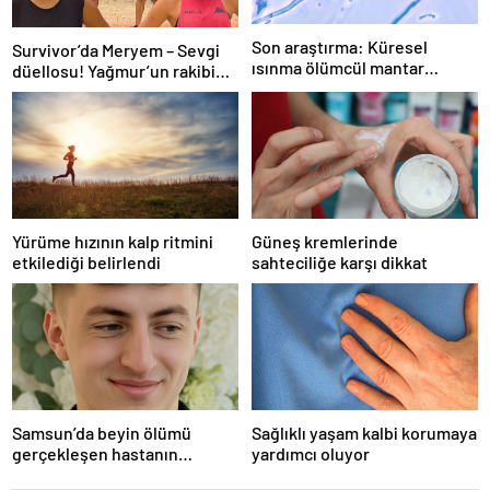
Son araştırma: Küresel
Survivor’da Meryem – Sevgi
ısınma ölümcül mantar
düellosu! Yağmur’un rakibi
hastalığını yayabilir
belli oldu
Yürüme hızının kalp ritmini
Güneş kremlerinde
etkilediği belirlendi
sahteciliğe karşı dikkat
Samsun’da beyin ölümü
Sağlıklı yaşam kalbi korumaya
gerçekleşen hastanın
yardımcı oluyor
organları bağışlandı