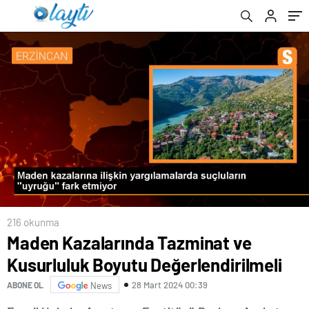
216 okunma
Maden Kazalarında Tazminat ve
Kusurluluk Boyutu Değerlendirilmeli
28 Mart 2024 00:39
ABONE OL
News