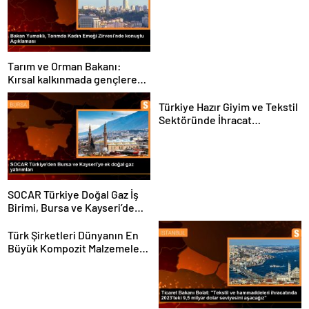
Sektörü ve Öğrenciler
Buluştu
Tarım ve Orman Bakanı:
Kırsal kalkınmada gençlere
ve kadınlara pozitif ayrımcılık
yapıyoruz
Türkiye Hazır Giyim ve Tekstil
Sektöründe İhracat
Hedeflerini Açıkladı
SOCAR Türkiye Doğal Gaz İş
Birimi, Bursa ve Kayseri’de
Şebeke Uzunluğunu Artıracak
Türk Şirketleri Dünyanın En
Büyük Kompozit Malzemeler
Fuarında