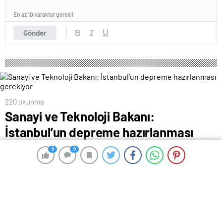
En az 10 karakter gerekli
Gönder
220 okunma
Sanayi ve Teknoloji Bakanı:
İstanbul’un depreme hazırlanması
gerekiyor
0
0
0
0
19 Mart 2024 00:54
ABONE OL
News
Sanayi ve Teknoloji Bakanı Mehmet Fatih Kacır,
İstanbul’un kaybedecek bir dakikasının daha
kalmadığını belirterek, “İstanbul çok hızlı şekilde