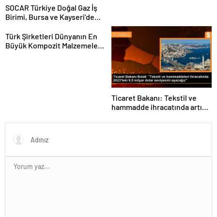
SOCAR Türkiye Doğal Gaz İş
Birimi, Bursa ve Kayseri’de
Şebeke Uzunluğunu Artıracak
Türk Şirketleri Dünyanın En
Büyük Kompozit Malzemeler
Fuarında
Ticaret Bakanı: Tekstil ve
hammadde ihracatında artış
var