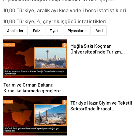
10.00 Türkiye, aralık ayı kısa vadeli borç istatistikleri
10.00 Türkiye, 4. çeyrek işgücü istatistikleri
Analistler
Faiz
Fiyat
Piyasaların
Veri
Muğla Sıtkı Koçman
Üniversitesi’nde Turizm
Sektörü ve Öğrenciler
Buluştu
Tarım ve Orman Bakanı:
Kırsal kalkınmada gençlere
ve kadınlara pozitif ayrımcılık
yapıyoruz
Türkiye Hazır Giyim ve Tekstil
Sektöründe İhracat
Hedeflerini Açıkladı