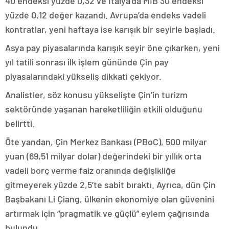
40 endeksi yüzde 0,32 ve İtalya’da MIB 30 endeksi
yüzde 0,12 değer kazandı. Avrupa’da endeks vadeli
kontratlar, yeni haftaya ise karışık bir seyirle başladı.
Asya pay piyasalarında karışık seyir öne çıkarken, yeni
yıl tatili sonrası ilk işlem gününde Çin pay
piyasalarındaki yükseliş dikkati çekiyor.
Analistler, söz konusu yükselişte Çin’in turizm
sektöründe yaşanan hareketliliğin etkili olduğunu
belirtti.
Öte yandan, Çin Merkez Bankası (PBoC), 500 milyar
yuan (69,51 milyar dolar) değerindeki bir yıllık orta
vadeli borç verme faiz oranında değişikliğe
gitmeyerek yüzde 2,5’te sabit bıraktı. Ayrıca, dün Çin
Başbakanı Li Çiang, ülkenin ekonomiye olan güvenini
artırmak için “pragmatik ve güçlü” eylem çağrısında
bulundu.