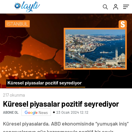
217 okunma
Küresel piyasalar pozitif seyrediyor
23 Ocak 2024 12:12
ABONE OL
News
Küresel piyasalarda, ABD ekonomisinde “yumuşak iniş”
senaryolarının güç kazanmasıyla pozitif bir seyir