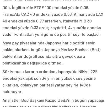
Dün, İngiltere’de FTSE 100 endeksi yüzde 0,06,
Fransa’da CAC 40 endeksi yüzde 0,56, Almanya’da DAX
40 endeksi yüzde 0,77 artarken, İtalya’da MIB 30
endeksi yüzde 0,33 azalış kaydetti. Avrupa’da endeks
vadeli kontratlar, yeni güne de pozitif seyirle başladı.
Asya pay piyasalarında Japonya hariç pozitif seyir
hakim olurken, bugün Japonya Merkez Bankası (BoJ)
beklentiler doğrultusunda ultra gevşek para
politikasında değişikliğe gitmedi.
Söz konusu kararın ardından Japonya’da Nikkei 225
endeksi yaklaşık son 34 yılın en yüksek seviyesine
çıkarken, dolar/yen paritesi yatay seyirle 148’de
bulunuyor.
Analistler BoJ Başkanı Kazuo Ueda’nın bugün yapacağı
açıklamaların takip edileceğini belirterek, Ueda’nın