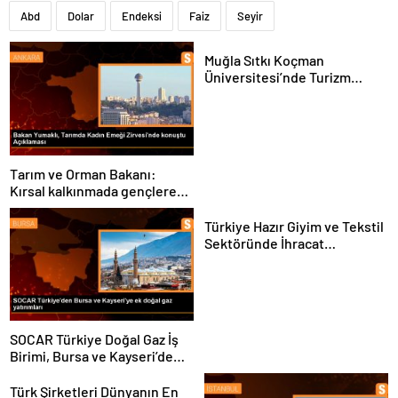
Abd
Dolar
Endeksi
Faiz
Seyir
Muğla Sıtkı Koçman
Üniversitesi’nde Turizm
Sektörü ve Öğrenciler
Buluştu
Tarım ve Orman Bakanı:
Kırsal kalkınmada gençlere
ve kadınlara pozitif ayrımcılık
yapıyoruz
Türkiye Hazır Giyim ve Tekstil
Sektöründe İhracat
Hedeflerini Açıkladı
SOCAR Türkiye Doğal Gaz İş
Birimi, Bursa ve Kayseri’de
Şebeke Uzunluğunu Artıracak
Türk Şirketleri Dünyanın En