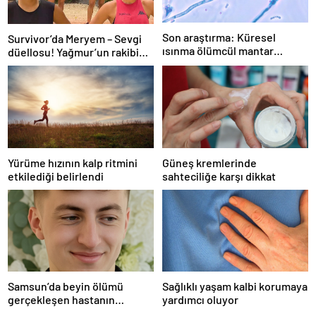
Son araştırma: Küresel
Survivor’da Meryem – Sevgi
ısınma ölümcül mantar
düellosu! Yağmur’un rakibi
hastalığını yayabilir
belli oldu
Yürüme hızının kalp ritmini
Güneş kremlerinde
etkilediği belirlendi
sahteciliğe karşı dikkat
Samsun’da beyin ölümü
Sağlıklı yaşam kalbi korumaya
gerçekleşen hastanın
yardımcı oluyor
organları bağışlandı