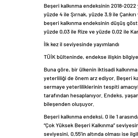
Beşeri kalkınma endeksinin 2018-2022 yıll
yüzde 4 ile Şırnak, yüzde 3,9 ile Çankır
beşeri kalkınma endeksinin düşüş gösterd
yüzde 0,03 ile Rize ve yüzde 0,02 ile Ka
İlk kez il seviyesinde yayımlandı
TÜİK bülteninde, endekse ilişkin bilgiye
Buna göre, bir ülkenin iktisadi kalkınm
yeterliliği de önem arz ediyor. Beşeri 
sermaye yeterliliklerinin tespiti amacı
tarafından hesaplanıyor. Endeks, yaşam 
bileşenden oluşuyor.
Beşeri kalkınma endeksi, 0 ile 1 arasın
“Çok Yüksek Beşeri Kalkınma” seviyesini
seviyesini, 0,55’in altında olması ise il