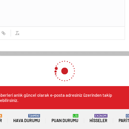
berleri anlık güncel olarak e-posta adresiniz üzerinden takip
ebilirsiniz.
K
TAHMİNİ
LİG
EKONOMİ
E
R
HAVA DURUMU
PUAN DURUMU
HISSELER
PARI