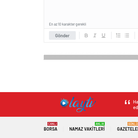
En az 10 karakter gerekli
Gönder
Ha
ed
CANLI
ANLIK
GÜNLÜ
BORSA
NAMAZ VAKITLERI
GAZETELE