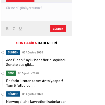
GÖNDER
SON DAKİKA
HABERLERİ
GÜNDEM
08 Ağustos 2026
Joe Biden 6 aylık hedeflerini açıkladı.
Senato buz gibi…
SPOR
08 Ağustos 2026
En fazla kızaran takım Antalyaspor!
Tam 5 futbolcu….
GÜNDEM
08 Ağustos 2026
Norweç silahlı kuvvetleri kadınlardan