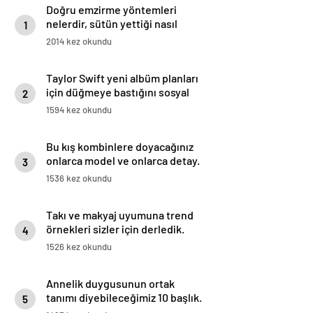
Doğru emzirme yöntemleri
nelerdir, sütün yettiği nasıl
1
anlaşılır?
2014 kez okundu
Taylor Swift yeni albüm planları
için düğmeye bastığını sosyal
2
medyadan duyurdu!
1594 kez okundu
Bu kış kombinlere doyacağınız
onlarca model ve onlarca detay.
3
1536 kez okundu
Takı ve makyaj uyumuna trend
örnekleri sizler için derledik.
4
1526 kez okundu
Annelik duygusunun ortak
tanımı diyebileceğimiz 10 başlık.
5