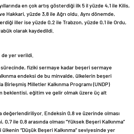
arında en çok artış gösterdiği ilk 5 il yüzde 4,1 ile Kilis,
ı ve Hakkari, yüzde 3,8 ile Ağrı oldu. Aynı dönemde,
iği iller ise yüzde 0,2 ile Trabzon, yüzde 0,1 ile Ordu,
rabük olarak kaydedildi.
 de yer verildi.
a sürecinde, fiziki sermaye kadar beşeri sermaye
kalkınma endeksi de bu minvalde, ülkelerin beşeri
yla Birleşmiş Milletler Kalkınma Programı (UNDP)
beklentisi, eğitim ve gelir olmak üzere üç alt
da değerlendiriliyor. Endeksin 0,8 ve üzerinde olması
, 0,7 ile 0,8 arasında olması “Yüksek Beşeri Kalkınma”
gili ülkenin “Düşük Beşeri Kalkınma” seviyesinde yer