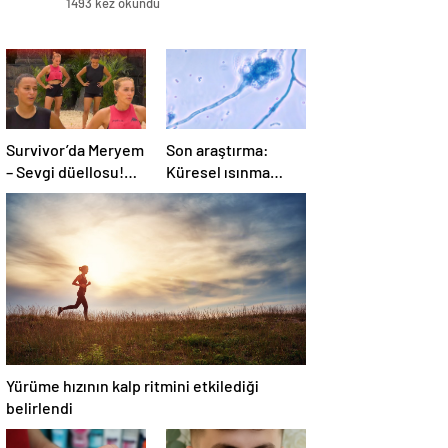
1493 kez okundu
Survivor’da Meryem
Son araştırma:
– Sevgi düellosu!
Küresel ısınma
Yağmur’un rakibi
ölümcül mantar
belli oldu
hastalığını yayabilir
Yürüme hızının kalp ritmini etkilediği
belirlendi