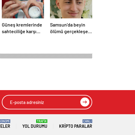
Güneş kremlerinde
Samsun’da beyin
sahteciliğe karşı
ölümü gerçekleşen
dikkat
hastanın organları
bağışlandı
KONOMİ
TRAFİK
CANLI
TELER
YOL DURUMU
KRIPTO PARALAR