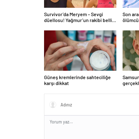
Survivor’da Meryem – Sevgi
Son ara
düellosu! Yağmur’un rakibi belli
ölümcül
oldu
yayabili
Güneş kremlerinde sahteciliğe
Samsun
karşı dikkat
gerçekl
bağışla