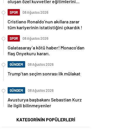
oluşan özel kuvvetler eğitimlerini
başlattı.
SPOR
08 Ağustos 2026
Cristiano Ronaldo’nun akıllara zarar
tüm kariyerinin istatistiğini çıkardık !
SPOR
08 Ağustos 2026
Galatasaray’a kötü haber! Monaco’dan
flaş Onyekuru kararı.
GÜNDEM
08 Ağustos 2026
Trump’tan seçim sonrası ilk mülakat
GÜNDEM
08 Ağustos 2026
Avusturya başbakanı Sebastian Kurz
ile ilgili bilinmeyenler
KATEGORİNİN POPÜLERLERİ