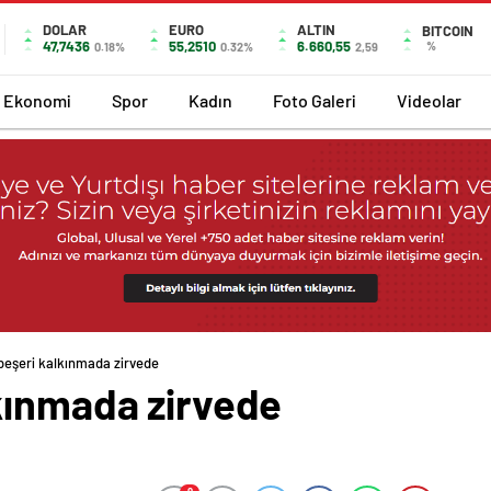
DOLAR
EURO
ALTIN
BITCOIN
47,7436
55,2510
6.660,55
%
0.18%
0.32%
2,59
Ekonomi
Spor
Kadın
Foto Galeri
Videolar
beşeri kalkınmada zirvede
kınmada zirvede