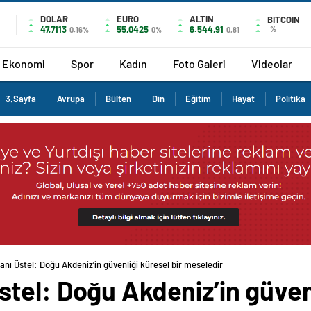
DOLAR
EURO
ALTIN
BITCOIN
47,7113
55,0425
6.544,91
%
0.16%
0%
0,81
Ekonomi
Spor
Kadın
Foto Galeri
Videolar
3.Sayfa
Avrupa
Bülten
Din
Eğitim
Hayat
Politika
ı Üstel: Doğu Akdeniz’in güvenliği küresel bir meseledir
el: Doğu Akdeniz’in güvenl