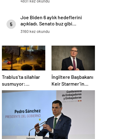
4931 kez okundu
Joe Biden 6 aylık hedeflerini
açıkladı. Senato buz gibi…
5
3160 kez okundu
Trablus’ta silahlar
İngiltere Başbakanı
susmuyor:
Keir Starmer’in
Çatışmalar
evinde yangın çıktı
tırmanırken şehir
alarmda