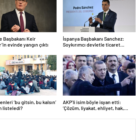
re Başbakanı Keir
İspanya Başbakanı Sanchez:
’in evinde yangın çıktı
Soykırımcı devletle ticaret
yapmayız
nleri ‘bu gitsin, bu kalsın’
AKP’li isim böyle isyan etti:
m listeledi?
‘Çözüm, liyakat, ehliyet, hak,
adalet’