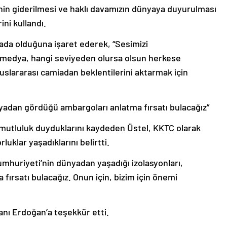
rinin giderilmesi ve haklı davamızın dünyaya duyurulması
ini kullandı.
rada olduğuna işaret ederek, “Sesimizi
k medya, hangi seviyeden olursa olsun herkese
uluslararası camiadan beklentilerini aktarmak için
yadan gördüğü ambargoları anlatma fırsatı bulacağız”
utluluk duyduklarını kaydeden Üstel, KKTC olarak
uklar yaşadıklarını belirtti.
umhuriyeti’nin dünyadan yaşadığı izolasyonları,
ırsatı bulacağız. Onun için, bizim için önemi
nı Erdoğan’a teşekkür etti.