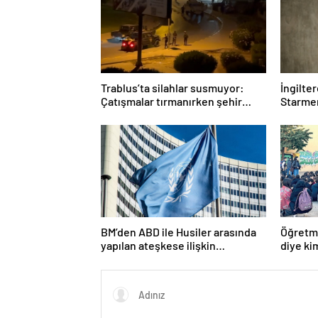
Trablus’ta silahlar susmuyor:
İngilte
Çatışmalar tırmanırken şehir
Starmer
alarmda
BM’den ABD ile Husiler arasında
Öğretme
yapılan ateşkese ilişkin
diye ki
değerlendirme