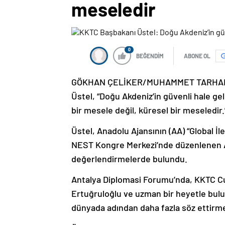
meseledir
0
BEĞENDİM
ABONE OL
GÖKHAN ÇELİKER/MUHAMMET TARHAN – K
Üstel, “Doğu Akdeniz’in güvenli hale gel
bir mesele değil, küresel bir meseledir.
Üstel, Anadolu Ajansının (AA) “Global İl
NEST Kongre Merkezi’nde düzenlenen A
değerlendirmelerde bulundu.
Antalya Diplomasi Forumu’nda, KKTC Cu
Ertuğruloğlu ve uzman bir heyetle bul
dünyada adından daha fazla söz ettirmey