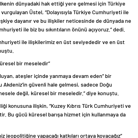
kenin dünyadaki hak ettiği yere gelmesi için Türkiye
nı vurgulayan Üstel, “Dolayısıyla Türkiye Cumhuriyeti ile
ilişkiye dayanır ve bu ilişkiler neticesinde de dünyada ne
huriyeti ile biz bu sıkıntıların önünü açıyoruz.” dedi.
uriyeti ile ilişkilerimiz en üst seviyededir ve en üst
nuştu.
üresel bir meseledir”
 duyan, ateşler içinde yanmaya devam eden” bir
u Akdeniz’in güvenli hale gelmesi, sadece Doğu
r mesele değil, küresel bir meseledir.” diye konuştu.
iği konusuna ilişkin, “Kuzey Kıbrıs Türk Cumhuriyeti ve
ptir. Bu gücü küresel barışa hizmet için kullanmaya da
z jeopolitiğine yapacağı katkıları ortaya koyacağız”