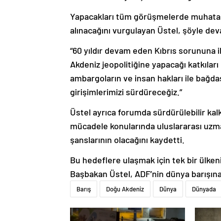
Yapacakları tüm görüşmelerde muhatapları
alınacağını vurgulayan Üstel, şöyle dev
“60 yıldır devam eden Kıbrıs sorununa il
Akdeniz jeopolitiğine yapacağı katkılar
ambargoların ve insan hakları ile bağd
girişimlerimizi sürdüreceğiz.”
Üstel ayrıca forumda sürdürülebilir kalk
mücadele konularında uluslararası uzma
şanslarının olacağını kaydetti.
Bu hedeflere ulaşmak için tek bir ülken
Başbakan Üstel, ADF’nin dünya barışına 
Barış
Doğu Akdeniz
Dünya
Dünyada