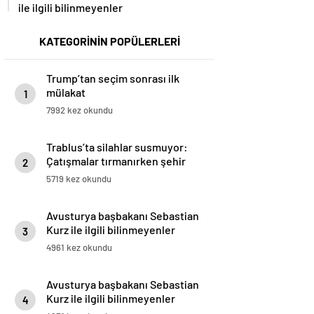
ile ilgili bilinmeyenler
KATEGORİNİN POPÜLERLERİ
Trump’tan seçim sonrası ilk
mülakat
1
7992 kez okundu
Trablus’ta silahlar susmuyor:
Çatışmalar tırmanırken şehir
2
alarmda
5719 kez okundu
Avusturya başbakanı Sebastian
Kurz ile ilgili bilinmeyenler
3
4961 kez okundu
Avusturya başbakanı Sebastian
Kurz ile ilgili bilinmeyenler
4