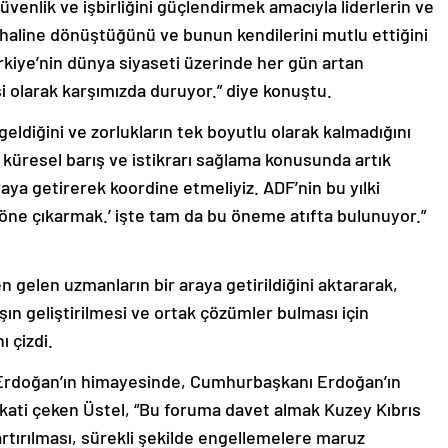
venlik ve işbirliğini güçlendirmek amacıyla liderlerin ve
haline dönüştüğünü ve bunun kendilerini mutlu ettiğini
rkiye’nin dünya siyaseti üzerinde her gün artan
i olarak karşımızda duruyor.” diye konuştu.
eldiğini ve zorlukların tek boyutlu olarak kalmadığını
küresel barış ve istikrarı sağlama konusunda artık
raya getirerek koordine etmeliyiz. ADF’nin bu yılki
öne çıkarmak.’ işte tam da bu öneme atıfta bulunuyor.”
en gelen uzmanların bir araya getirildiğini aktararak,
şın geliştirilmesi ve ortak çözümler bulması için
 çizdi.
Erdoğan’ın himayesinde, Cumhurbaşkanı Erdoğan’ın
dikkati çeken Üstel, “Bu foruma davet almak Kuzey Kıbrıs
tırılması, sürekli şekilde engellemelere maruz