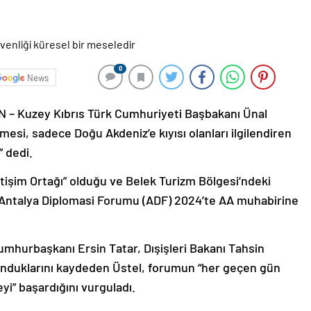
0
News
uzey Kıbrıs Türk Cumhuriyeti Başbakanı Ünal
mesi, sadece Doğu Akdeniz’e kıyısı olanları ilgilendiren
” dedi.
etişim Ortağı” olduğu ve Belek Turizm Bölgesi’ndeki
ntalya Diplomasi Forumu (ADF) 2024’te AA muhabirine
mhurbaşkanı Ersin Tatar, Dışişleri Bakanı Tahsin
unduklarını kaydeden Üstel, forumun “her geçen gün
i” başardığını vurguladı.