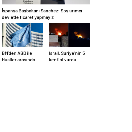
İspanya Başbakanı Sanchez: Soykırımcı
devletle ticaret yapmayız
BM’den ABD ile
İsrail, Suriye’nin 5
Husiler arasında
kentini vurdu
yapılan ateşkese
ilişkin
değerlendirme