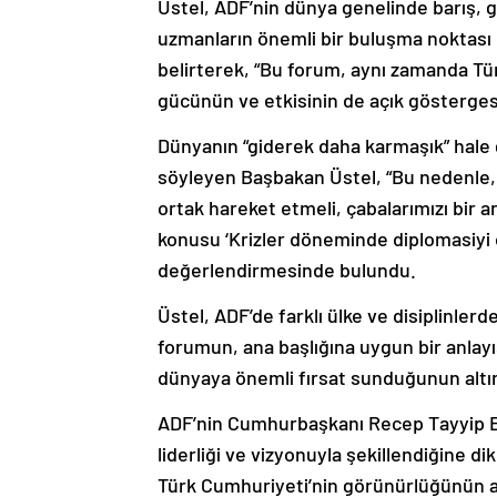
Üstel, ADF’nin dünya genelinde barış, gü
uzmanların önemli bir buluşma noktası 
belirterek, “Bu forum, aynı zamanda Tü
gücünün ve etkisinin de açık gösterges
Dünyanın “giderek daha karmaşık” hale g
söyleyen Başbakan Üstel, “Bu nedenle, 
ortak hareket etmeli, çabalarımızı bir a
konusu ‘Krizler döneminde diplomasiyi 
değerlendirmesinde bulundu.
Üstel, ADF’de farklı ülke ve disiplinlerd
forumun, ana başlığına uygun bir anlayı
dünyaya önemli fırsat sunduğunun altını
ADF’nin Cumhurbaşkanı Recep Tayyip 
liderliği ve vizyonuyla şekillendiğine 
Türk Cumhuriyeti’nin görünürlüğünün ar