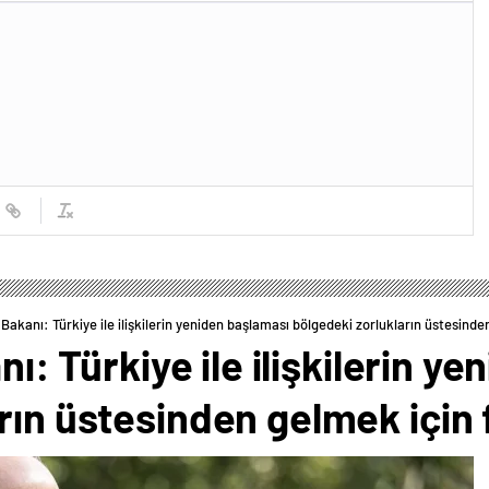
ri Bakanı: Türkiye ile ilişkilerin yeniden başlaması bölgedeki zorlukların üstesind
anı: Türkiye ile ilişkilerin 
rın üstesinden gelmek için 