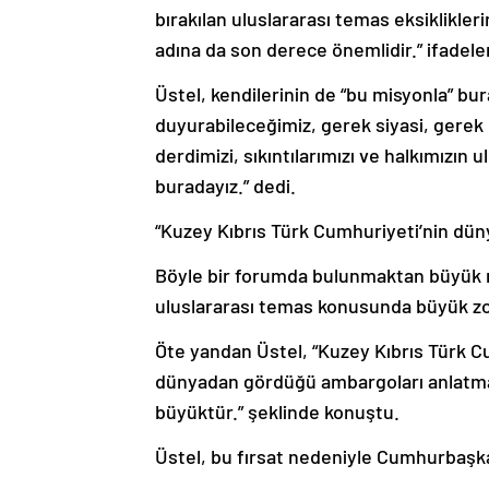
bırakılan uluslararası temas eksiklikle
adına da son derece önemlidir.” ifadeler
Üstel, kendilerinin de “bu misyonla” bu
duyurabileceğimiz, gerek siyasi, gere
derdimizi, sıkıntılarımızı ve halkımızın 
buradayız.” dedi.
“Kuzey Kıbrıs Türk Cumhuriyeti’nin dün
Böyle bir forumda bulunmaktan büyük m
uluslararası temas konusunda büyük zorl
Öte yandan Üstel, “Kuzey Kıbrıs Türk C
dünyadan gördüğü ambargoları anlatma f
büyüktür.” şeklinde konuştu.
Üstel, bu fırsat nedeniyle Cumhurbaşka