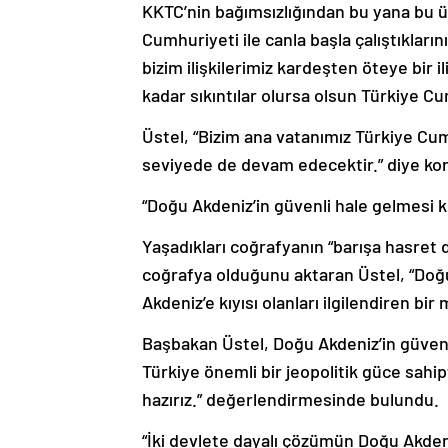
KKTC’nin bağımsızlığından bu yana bu ül
Cumhuriyeti ile canla başla çalıştıkları
bizim ilişkilerimiz kardeşten öteye bir 
kadar sıkıntılar olursa olsun Türkiye Cum
Üstel, “Bizim ana vatanımız Türkiye Cumh
seviyede de devam edecektir.” diye ko
“Doğu Akdeniz’in güvenli hale gelmesi k
Yaşadıkları coğrafyanın “barışa hasret
coğrafya olduğunu aktaran Üstel, “Doğ
Akdeniz’e kıyısı olanları ilgilendiren bi
Başbakan Üstel, Doğu Akdeniz’in güvenl
Türkiye önemli bir jeopolitik güce sahi
hazırız.” değerlendirmesinde bulundu.
“İki devlete dayalı çözümün Doğu Akdeni