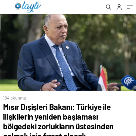
üstesinden gelmek için fırsat olacak
184 okunma
Mısır Dışişleri Bakanı: Türkiye ile
ilişkilerin yeniden başlaması
bölgedeki zorlukların üstesinden
gelmek için fırsat olacak