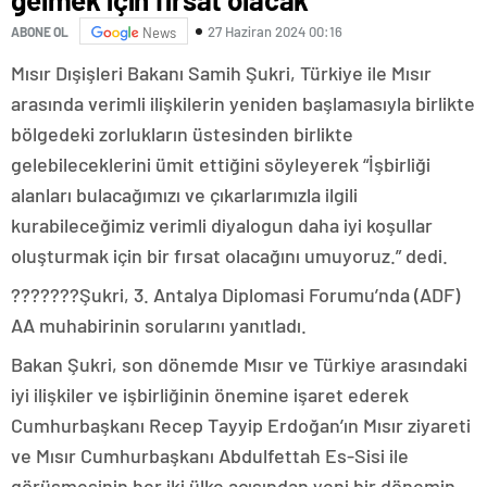
27 Haziran 2024 00:16
ABONE OL
News
Mısır Dışişleri Bakanı Samih Şukri, Türkiye ile Mısır
arasında verimli ilişkilerin yeniden başlamasıyla birlikte
bölgedeki zorlukların üstesinden birlikte
gelebileceklerini ümit ettiğini söyleyerek “İşbirliği
alanları bulacağımızı ve çıkarlarımızla ilgili
kurabileceğimiz verimli diyalogun daha iyi koşullar
oluşturmak için bir fırsat olacağını umuyoruz.” dedi.
???????Şukri, 3. Antalya Diplomasi Forumu’nda (ADF)
AA muhabirinin sorularını yanıtladı.
Bakan Şukri, son dönemde Mısır ve Türkiye arasındaki
iyi ilişkiler ve işbirliğinin önemine işaret ederek
Cumhurbaşkanı Recep Tayyip Erdoğan’ın Mısır ziyareti
ve Mısır Cumhurbaşkanı Abdulfettah Es-Sisi ile
görüşmesinin her iki ülke açısından yeni bir dönemin