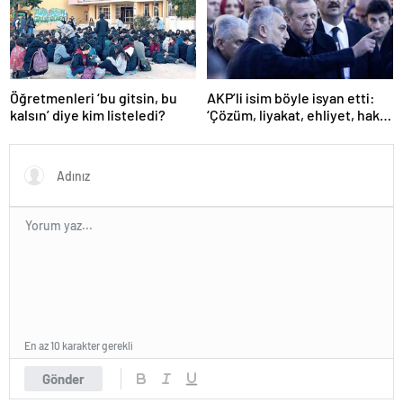
Öğretmenleri ‘bu gitsin, bu
AKP’li isim böyle isyan etti:
kalsın’ diye kim listeledi?
‘Çözüm, liyakat, ehliyet, hak,
adalet’
En az 10 karakter gerekli
Gönder