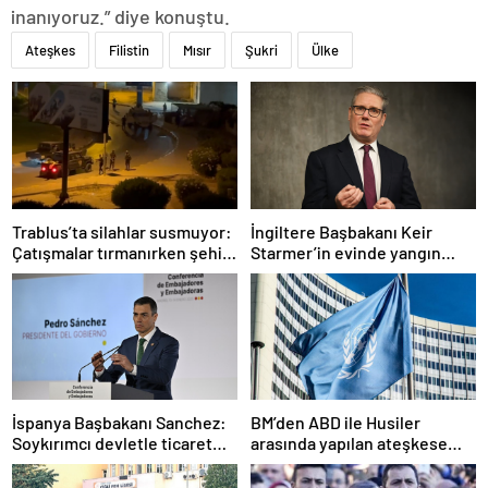
inanıyoruz.” diye konuştu.
Ateşkes
Filistin
Mısır
Şukri
Ülke
Trablus’ta silahlar susmuyor:
İngiltere Başbakanı Keir
Çatışmalar tırmanırken şehir
Starmer’in evinde yangın
alarmda
çıktı
İspanya Başbakanı Sanchez:
BM’den ABD ile Husiler
Soykırımcı devletle ticaret
arasında yapılan ateşkese
yapmayız
ilişkin değerlendirme