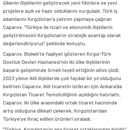
ülkenin ilişkilerini geliştirecek yeni fikirlere ve yeni
projelere açık ve hazır olduklarını vurguladı. Türk iş
adamlarını Kırgızistan’a yatırım yapmaya çağıran
Caparov, “Türkiye ile ticari ve ekonomik ilişkilerin
geliştirilmesini Kırgızistan’ın stratejik avantajı olarak
değerlendiriyoruz” şeklinde konuştu.
Caparov, Bişkek’te faaliyet gösteren Kırgız-Türk
Dostluk Devlet Hastanesi’nin iki ülke ilişkilerinin
başarılı gelişiminde örnek teşkil ettiğinin altını çizdi.
2023 yılının ikili ilişkilerde çok faydalı bir yıl olduğunu
belirten Caparov, ikili ticaretin istikrarı için Ankara’da
Kırgızistan Ticaret Temsilciliğinin açıldığını hatırlattı.
Caparov, iki ülke arasındaki ortak ticaret hacminde
artış olduğuna dikkati çekerek, Kırgızistan’dan
Türkiye’ye ihraç edilen ürünleri sıraladı.
“Türkiye, Kırgızistan’ın ana ticaret ortaklarından biridir”