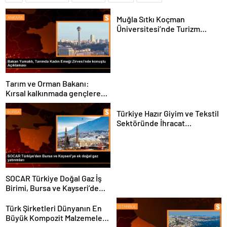
Muğla Sıtkı Koçman
Üniversitesi’nde Turizm
Sektörü ve Öğrenciler
Buluştu
Tarım ve Orman Bakanı:
Kırsal kalkınmada gençlere
ve kadınlara pozitif ayrımcılık
yapıyoruz
Türkiye Hazır Giyim ve Tekstil
Sektöründe İhracat
Hedeflerini Açıkladı
SOCAR Türkiye Doğal Gaz İş
Birimi, Bursa ve Kayseri’de
Şebeke Uzunluğunu Artıracak
Türk Şirketleri Dünyanın En
Büyük Kompozit Malzemeler