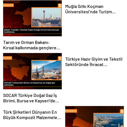
Muğla Sıtkı Koçman
Üniversitesi’nde Turizm
Sektörü ve Öğrenciler
Buluştu
Tarım ve Orman Bakanı:
Kırsal kalkınmada gençlere
ve kadınlara pozitif ayrımcılık
yapıyoruz
Türkiye Hazır Giyim ve Tekstil
Sektöründe İhracat
Hedeflerini Açıkladı
SOCAR Türkiye Doğal Gaz İş
Birimi, Bursa ve Kayseri’de
Şebeke Uzunluğunu Artıracak
Türk Şirketleri Dünyanın En
Büyük Kompozit Malzemeler
Fuarında