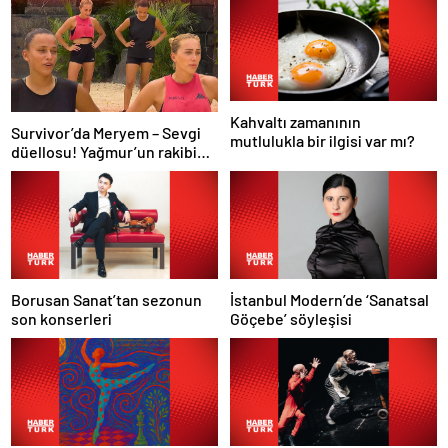
Kahvaltı zamanının
Survivor’da Meryem – Sevgi
mutlulukla bir ilgisi var mı?
düellosu! Yağmur’un rakibi
belli oldu
Borusan Sanat’tan sezonun
İstanbul Modern’de ‘Sanatsal
son konserleri
Göçebe’ söyleşisi