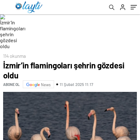
114 okunma
İzmir’in flamingoları şehrin gözdesi
oldu
11 Şubat 2025 11:17
ABONE OL
News