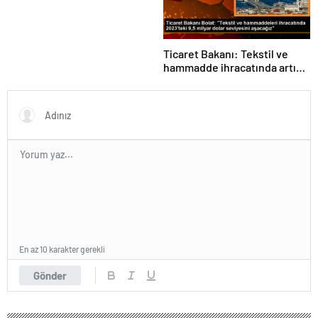
Ticaret Bakanı: Tekstil ve
hammadde ihracatında artış
var
En az 10 karakter gerekli
Gönder