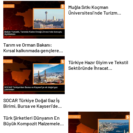
Muğla Sıtkı Koçman
Üniversitesi’nde Turizm
Sektörü ve Öğrenciler
Buluştu
Tarım ve Orman Bakanı:
Kırsal kalkınmada gençlere
ve kadınlara pozitif ayrımcılık
yapıyoruz
Türkiye Hazır Giyim ve Tekstil
Sektöründe İhracat
Hedeflerini Açıkladı
SOCAR Türkiye Doğal Gaz İş
Birimi, Bursa ve Kayseri’de
Şebeke Uzunluğunu Artıracak
Türk Şirketleri Dünyanın En
Büyük Kompozit Malzemeler
Fuarında