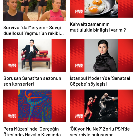
Kahvaltı zamanının
Survivor’da Meryem – Sevgi
mutlulukla bir ilgisi var mı?
düellosu! Yağmur’un rakibi
belli oldu
Borusan Sanat’tan sezonun
İstanbul Modern’de ‘Sanatsal
son konserleri
Göçebe’ söyleşisi
Pera Müzesi’nde ‘Gerçeğin
‘Ölüyor Mu Ne?’ Zorlu PSM’de
Ötesinde, Hayalin Kıyısında’
seyirciyle buluşuyor