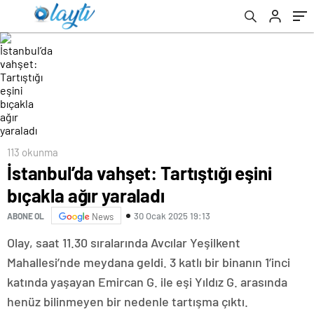
113 okunma
İstanbul’da vahşet: Tartıştığı eşini
bıçakla ağır yaraladı
30 Ocak 2025 19:13
ABONE OL
News
Olay, saat 11.30 sıralarında Avcılar Yeşilkent
Mahallesi’nde meydana geldi. 3 katlı bir binanın 1’inci
katında yaşayan Emircan G. ile eşi Yıldız G. arasında
henüz bilinmeyen bir nedenle tartışma çıktı.