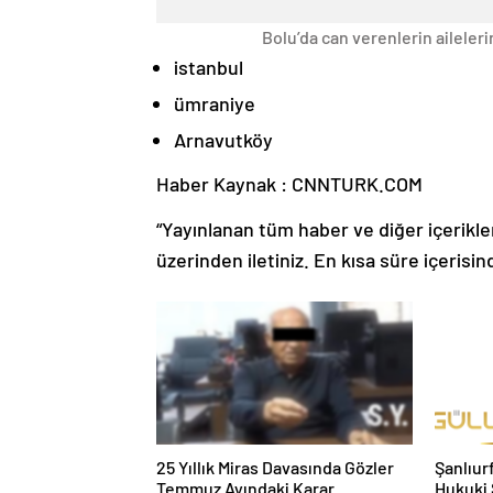
Bolu’da can verenlerin aileler
istanbul
ümraniye
Arnavutköy
Haber Kaynak : CNNTURK.COM
“Yayınlanan tüm haber ve diğer içerikler i
üzerinden iletiniz. En kısa süre içerisin
25 Yıllık Miras Davasında Gözler
Şanlıur
Temmuz Ayındaki Karar
Hukuki 