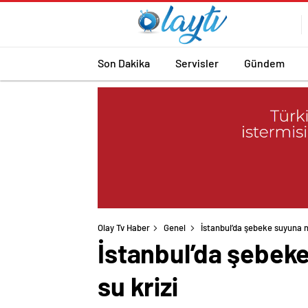
Son Dakika
Servisler
Gündem
Olay Tv Haber
Genel
İstanbul’da şebeke suyuna n
İstanbul’da şebek
su krizi