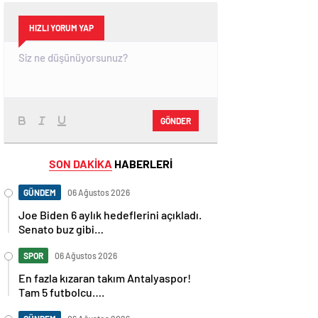
HIZLI YORUM YAP
GÖNDER
SON DAKİKA
HABERLERİ
GÜNDEM
06 Ağustos 2026
Joe Biden 6 aylık hedeflerini açıkladı.
Senato buz gibi…
SPOR
06 Ağustos 2026
En fazla kızaran takım Antalyaspor!
Tam 5 futbolcu….