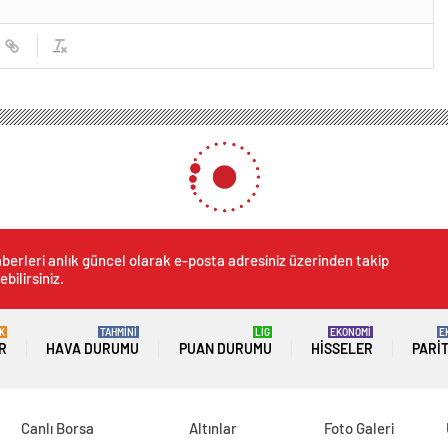
berleri anlık güncel olarak e-posta adresiniz üzerinden takip
ebilirsiniz.
K
TAHMİNİ
LİG
EKONOMİ
E
R
HAVA DURUMU
PUAN DURUMU
HISSELER
PARI
Canlı Borsa
Altınlar
Foto Galeri