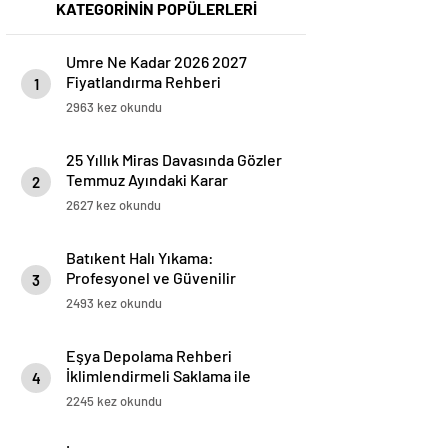
KATEGORİNİN POPÜLERLERİ
Umre Ne Kadar 2026 2027
Fiyatlandırma Rehberi
1
2963 kez okundu
25 Yıllık Miras Davasında Gözler
Temmuz Ayındaki Karar
2
Duruşmasına Çevrildi
2627 kez okundu
Batıkent Halı Yıkama:
Profesyonel ve Güvenilir
3
Hizmetler
2493 kez okundu
Eşya Depolama Rehberi
İklimlendirmeli Saklama ile
4
Güvenli Kullanım
2245 kez okundu