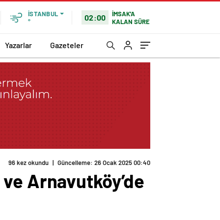
İMSAK'A
İSTANBUL
02:00
KALAN SÜRE
°
Yazarlar
Gazeteler
96 kez okundu
|
Güncelleme: 26 Ocak 2025 00:40
 ve Arnavutköy’de