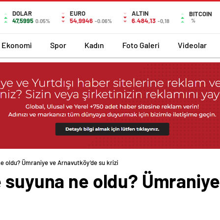
DOLAR
EURO
ALTIN
BITCOIN
47,5995
54,9946
6.484,13
%
0.05%
-0.06%
-0,18
Ekonomi
Spor
Kadın
Foto Galeri
Videolar
e oldu? Ümraniye ve Arnavutköy’de su krizi
e suyuna ne oldu? Ümraniye