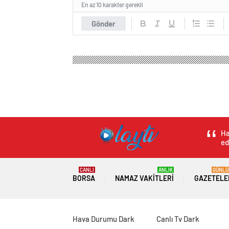
En az 10 karakter gerekli
Gönder
Ha
ed
CANLI
ANLIK
GÜNLÜ
BORSA
NAMAZ VAKITLERI
GAZETELE
Hava Durumu Dark
Canlı Tv Dark