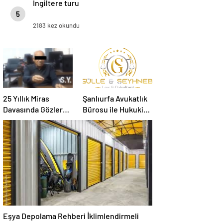
İngiltere turu
5
2183 kez okundu
25 Yıllık Miras
Şanlıurfa Avukatlık
Davasında Gözler
Bürosu ile Hukuki
Temmuz Ayındaki
Süreci Doğru
Karar Duruşmasına
Yönetin
Çevrildi
Eşya Depolama Rehberi İklimlendirmeli