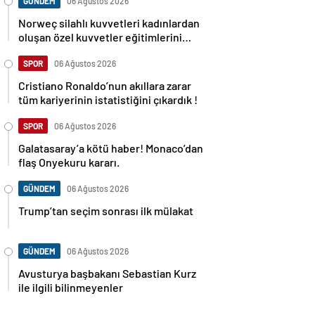
GÜNDEM
06 Ağustos 2026
Norweç silahlı kuvvetleri kadınlardan
oluşan özel kuvvetler eğitimlerini
başlattı.
SPOR
06 Ağustos 2026
Cristiano Ronaldo’nun akıllara zarar
tüm kariyerinin istatistiğini çıkardık !
SPOR
06 Ağustos 2026
Galatasaray’a kötü haber! Monaco’dan
flaş Onyekuru kararı.
GÜNDEM
06 Ağustos 2026
Trump’tan seçim sonrası ilk mülakat
GÜNDEM
06 Ağustos 2026
Avusturya başbakanı Sebastian Kurz
ile ilgili bilinmeyenler