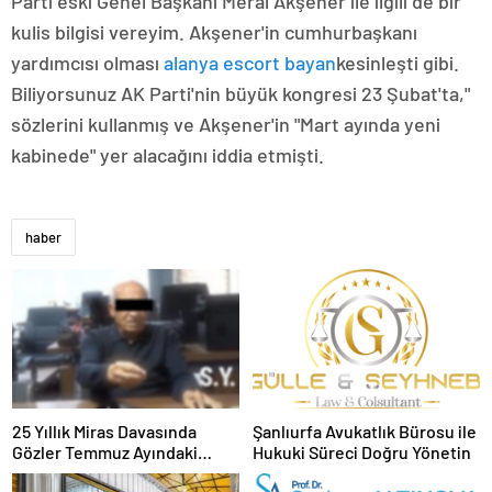
Parti eski Genel Başkanı Meral Akşener ile ilgili de bir
kulis bilgisi vereyim. Akşener'in cumhurbaşkanı
yardımcısı olması
alanya escort bayan
kesinleşti gibi.
Biliyorsunuz AK Parti'nin büyük kongresi 23 Şubat'ta,"
sözlerini kullanmış ve Akşener'in "Mart ayında yeni
kabinede" yer alacağını iddia etmişti.
haber
25 Yıllık Miras Davasında
Şanlıurfa Avukatlık Bürosu ile
Gözler Temmuz Ayındaki
Hukuki Süreci Doğru Yönetin
Karar Duruşmasına Çevrildi