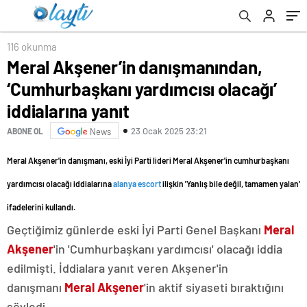
iddialarına yanıt
116 okunma
Meral Akşener’in danışmanından,
‘Cumhurbaşkanı yardımcısı olacağı’
iddialarına yanıt
23 Ocak 2025 23:21
ABONE OL
News
Meral Akşener'in danışmanı, eski İyi Parti lideri Meral Akşener'in cumhurbaşkanı
yardımcısı olacağı iddialarına
alanya escort
ilişkin 'Yanlış bile değil, tamamen yalan'
ifadelerini kullandı.
Geçtiğimiz günlerde eski İyi Parti Genel Başkanı
Meral
Akşener
'in 'Cumhurbaşkanı yardımcısı' olacağı iddia
edilmişti. İddialara yanıt veren Akşener'in
danışmanı
Meral Akşener
'in aktif siyaseti bıraktığını
söyledi.