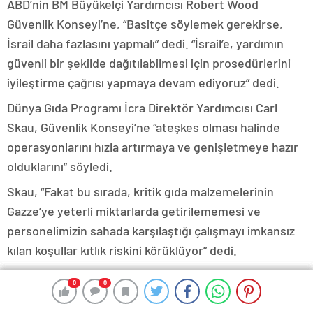
ABD’nin BM Büyükelçi Yardımcısı Robert Wood
Güvenlik Konseyi’ne, “Basitçe söylemek gerekirse,
İsrail daha fazlasını yapmalı” dedi. “İsrail’e, yardımın
güvenli bir şekilde dağıtılabilmesi için prosedürlerini
iyileştirme çağrısı yapmaya devam ediyoruz” dedi.
Dünya Gıda Programı İcra Direktör Yardımcısı Carl
Skau, Güvenlik Konseyi’ne “ateşkes olması halinde
operasyonlarını hızla artırmaya ve genişletmeye hazır
olduklarını” söyledi.
Skau, “Fakat bu sırada, kritik gıda malzemelerinin
Gazze’ye yeterli miktarlarda getirilememesi ve
personelimizin sahada karşılaştığı çalışmayı imkansız
kılan koşullar kıtlık riskini körüklüyor” dedi.
Guyana’nın BM Büyükelçisi Carolyn Rodrigues-Birkett
0
0
0
0
0
0
0
0
Güvenlik Konseyi’ne, “Bir savaş yöntemi olarak açlık