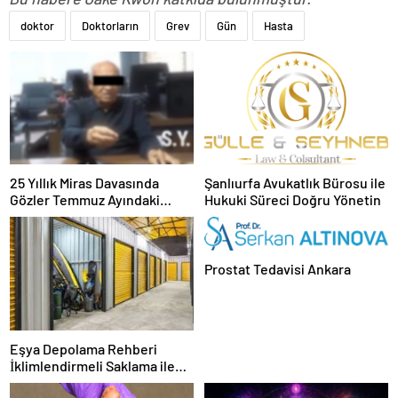
doktor
Doktorların
Grev
Gün
Hasta
25 Yıllık Miras Davasında
Şanlıurfa Avukatlık Bürosu ile
Gözler Temmuz Ayındaki
Hukuki Süreci Doğru Yönetin
Karar Duruşmasına Çevrildi
Prostat Tedavisi Ankara
Eşya Depolama Rehberi
İklimlendirmeli Saklama ile
Güvenli Kullanım