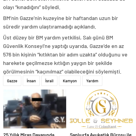
olayı “kınadığını” söyledi.
BM’nin Gazze’nin kuzeyine bir haftandan uzun bir
süredir yardım ulaştıramadığı açıklandı.
Üst düzey bir BM yardım yetkilisi, Salı günü BM
Güvenlik Konseyi’ne yaptığı uyarıda, Gazze’de en az
576 bin kişinin “kıtlıktan bir adım uzakta” olduğunu ve
harekete geçilmezse kıtlığın yaygın bir şekilde
görülmesinin “kaçınılmaz” olabileceğini söylemişti.
Gazze
İnsan
İsrail
Kamyon
Yardım
25 Yıllık Miras Davasında
Şanlıurfa Avukatlık Bürosu ile