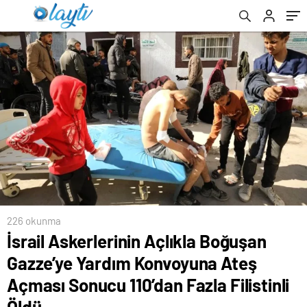
110’dan Fazla Filistinli Öldü
Lojistik Merkezi’ne ev sahipliği yapacak
suçladı
226 okunma
İsrail Askerlerinin Açlıkla Boğuşan
Gazze’ye Yardım Konvoyuna Ateş
Açması Sonucu 110’dan Fazla Filistinli
Öldü