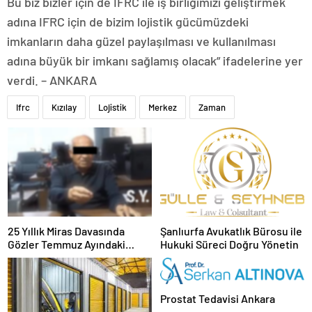
Bu biz bizler için de IFRC ile iş birliğimizi geliştirmek
adına IFRC için de bizim lojistik gücümüzdeki
imkanların daha güzel paylaşılması ve kullanılması
adına büyük bir imkanı sağlamış olacak” ifadelerine yer
verdi. – ANKARA
Ifrc
Kızılay
Lojistik
Merkez
Zaman
25 Yıllık Miras Davasında
Şanlıurfa Avukatlık Bürosu ile
Gözler Temmuz Ayındaki
Hukuki Süreci Doğru Yönetin
Karar Duruşmasına Çevrildi
Prostat Tedavisi Ankara