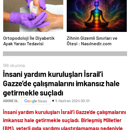
Ortopodoloji İle Diyabetik
Zihnin Gizemli Sınırları ve
Ayak Yarası Tedavisi
Ötesi : Nasılnedir.com
186 okunma
İnsani yardım kuruluşları İsrail’i
Gazze’de çalışmalarını imkansız hale
getirmekle suçladı
5 Haziran 2024 00:01
ABONE OL
News
İnsani yardım kuruluşları İsrail’i Gazze’de çalışmalarını
imkansız hale getirmekle suçladı. Birleşmiş Milletler
(BM), yeterli gıda yardımı ulaştırılamaması nedeniyle