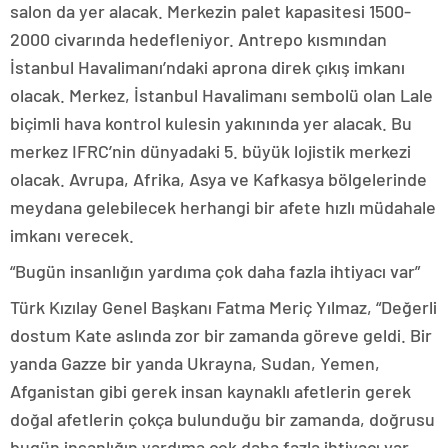
salon da yer alacak. Merkezin palet kapasitesi 1500-
2000 civarında hedefleniyor. Antrepo kısmından
İstanbul Havalimanı’ndaki aprona direk çıkış imkanı
olacak. Merkez, İstanbul Havalimanı sembolü olan Lale
biçimli hava kontrol kulesin yakınında yer alacak. Bu
merkez IFRC’nin dünyadaki 5. büyük lojistik merkezi
olacak. Avrupa, Afrika, Asya ve Kafkasya bölgelerinde
meydana gelebilecek herhangi bir afete hızlı müdahale
imkanı verecek.
“Bugün insanlığın yardıma çok daha fazla ihtiyacı var”
Türk Kızılay Genel Başkanı Fatma Meriç Yılmaz, “Değerli
dostum Kate aslında zor bir zamanda göreve geldi. Bir
yanda Gazze bir yanda Ukrayna, Sudan, Yemen,
Afganistan gibi gerek insan kaynaklı afetlerin gerek
doğal afetlerin çokça bulunduğu bir zamanda, doğrusu
bugün insanlığın yardıma çok daha fazla ihtiyacı var.