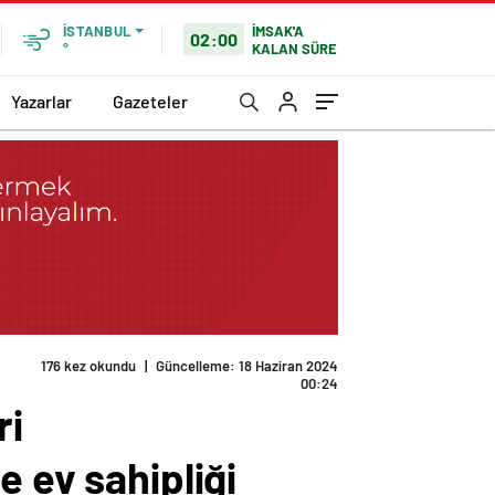
İMSAK'A
İSTANBUL
02:00
KALAN SÜRE
°
Yazarlar
Gazeteler
176 kez okundu
|
Güncelleme: 18 Haziran 2024
00:24
ri
e ev sahipliği