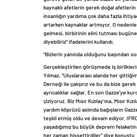
kaynaklı afetlerin gerek doğal afetler
insanlığın yardıma çok daha fazla ihtiyac
artarken kaynaklar artmıyor. O nedenle 
gelmesi, birbirinin elini tutması bugü
diyebiliriz” ifadelerini kullandı.
“Bizlerin yanında olduğunu başından so
Gerçekleştirilen görüşmede iş birlikleri
Yılmaz, “Uluslararası alanda her gittiğim
Derneği ile çalışırız ve bu da bize ger
ayrıcalıklar sağlar. En son Gazze’ye k
çiziyoruz. Biz Mısır Kızılay’ına, Mısır Kı
yardım köprüsü aslında bağışların Gazze’
teşkil etmiş oldu ve devam ediyor. IFR
yaşadığımız bu büyük deprem felaketin
her zaman hissettirdiler” diye konuştu.