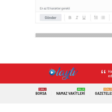
En az 10 karakter gerekli
Gönder
Ha
ed
CANLI
ANLIK
GÜNLÜ
BORSA
NAMAZ VAKITLERI
GAZETELE