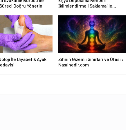
fa Avukatlık Bürosu ile
Eşya Depolama Rehberi
Süreci Doğru Yönetin
İklimlendirmeli Saklama ile
Güvenli Kullanım
oloji İle Diyabetik Ayak
Zihnin Gizemli Sınırları ve Ötesi :
Tedavisi
Nasılnedir.com