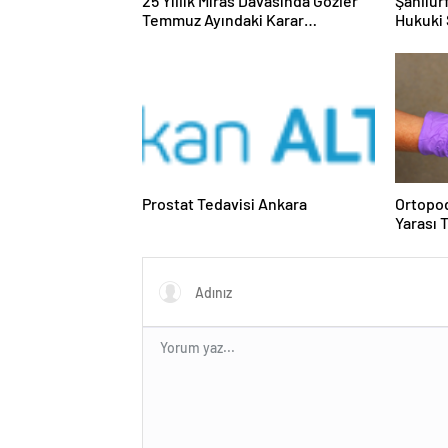
25 Yıllık Miras Davasında Gözler
Şanlıur
Temmuz Ayındaki Karar
Hukuki 
Duruşmasına Çevrildi
Prostat Tedavisi Ankara
Ortopod
Yarası 