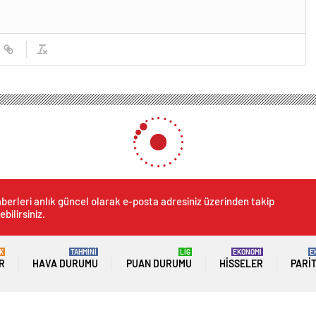
berleri anlık güncel olarak e-posta adresiniz üzerinden takip
ebilirsiniz.
K
TAHMİNİ
LİG
EKONOMİ
E
R
HAVA DURUMU
PUAN DURUMU
HISSELER
PARI