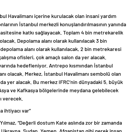
tanbul Havalimanı içerine kurulacak olan insani yardım
onlarının İstanbul merkezli konuşlandırılmasının yanında
sitesine katkı sağlayacak. Toplam 4 bin metrekarelik
lacak. Depolama alanı olarak kullanılacak 3 bin
epolama alanı olarak kullanılacak, 2 bin metrekaresi
alışma ofisleri, çok amaçlı salon da yer alacak.
varında hedefleniyor. Antrepo kısmından İstanbul
kanı olacak. Merkez, İstanbul Havalimanı sembolü olan
ında yer alacak. Bu merkez IFRC’nin dünyadaki 5. büyük
a, Asya ve Kafkasya bölgelerinde meydana gelebilecek
ı verecek.
 ihtiyacı var”
 Yılmaz, “Değerli dostum Kate aslında zor bir zamanda
a Ukrayna, Sudan, Yemen, Afganistan gibi gerek insan