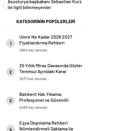
Avusturya başbakanı Sebastian Kurz
ile ilgili bilinmeyenler
KATEGORİNİN POPÜLERLERİ
Umre Ne Kadar 2026 2027
Fiyatlandırma Rehberi
1
2964 kez okundu
25 Yıllık Miras Davasında Gözler
Temmuz Ayındaki Karar
2
Duruşmasına Çevrildi
2677 kez okundu
Batıkent Halı Yıkama:
Profesyonel ve Güvenilir
3
Hizmetler
2493 kez okundu
Eşya Depolama Rehberi
İklimlendirmeli Saklama ile
4