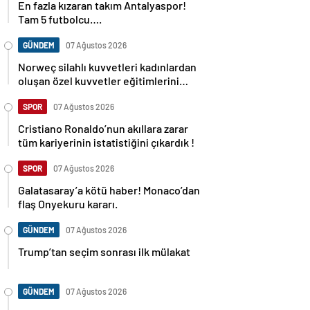
En fazla kızaran takım Antalyaspor!
Tam 5 futbolcu….
GÜNDEM
07 Ağustos 2026
Norweç silahlı kuvvetleri kadınlardan
oluşan özel kuvvetler eğitimlerini
başlattı.
SPOR
07 Ağustos 2026
Cristiano Ronaldo’nun akıllara zarar
tüm kariyerinin istatistiğini çıkardık !
SPOR
07 Ağustos 2026
Galatasaray’a kötü haber! Monaco’dan
flaş Onyekuru kararı.
GÜNDEM
07 Ağustos 2026
Trump’tan seçim sonrası ilk mülakat
GÜNDEM
07 Ağustos 2026