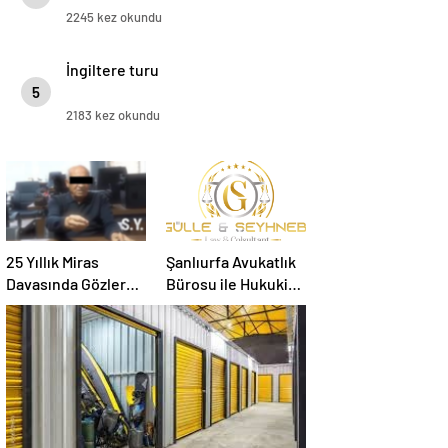
Güvenli Kullanım
2245 kez okundu
İngiltere turu
5
2183 kez okundu
25 Yıllık Miras
Şanlıurfa Avukatlık
Davasında Gözler
Bürosu ile Hukuki
Temmuz Ayındaki
Süreci Doğru
Karar Duruşmasına
Yönetin
Çevrildi