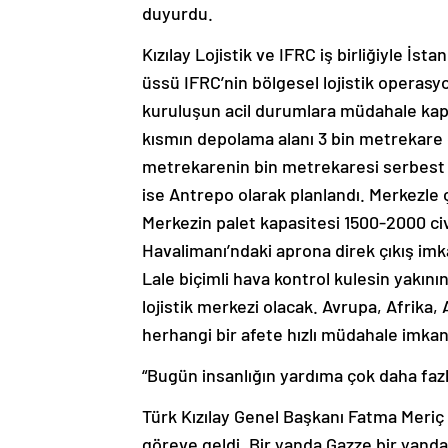
duyurdu.
Kızılay Lojistik ve IFRC iş birliğiyle İs
üssü IFRC’nin bölgesel lojistik operasy
kuruluşun acil durumlara müdahale kapa
kısmın depolama alanı 3 bin metrekare o
metrekarenin bin metrekaresi serbest d
ise Antrepo olarak planlandı. Merkezle ç
Merkezin palet kapasitesi 1500-2000 ci
Havalimanı’ndaki aprona direk çıkış im
Lale biçimli hava kontrol kulesin yakın
lojistik merkezi olacak. Avrupa, Afrik
herhangi bir afete hızlı müdahale imkan
“Bugün insanlığın yardıma çok daha fazla
Türk Kızılay Genel Başkanı Fatma Meriç
göreve geldi. Bir yanda Gazze bir yand