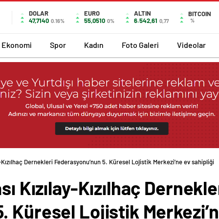
DOLAR
EURO
ALTIN
BITCOIN
47,7140
55,0510
6.542,61
%
0.16%
0%
0,77
Ekonomi
Spor
Kadın
Foto Galeri
Videolar
y-Kızılhaç Dernekleri Federasyonu’nun 5. Küresel Lojistik Merkezi’ne ev sahipliği
sı Kızılay-Kızılhaç Dernekle
 Küresel Lojistik Merkezi’n