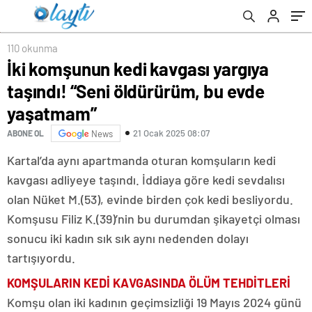
110 okunma
İki komşunun kedi kavgası yargıya
taşındı! “Seni öldürürüm, bu evde
yaşatmam”
21 Ocak 2025 08:07
ABONE OL
News
Kartal’da aynı apartmanda oturan komşuların kedi
kavgası adliyeye taşındı. İddiaya göre kedi sevdalısı
olan Nüket M.(53), evinde birden çok kedi besliyordu.
Komşusu Filiz K.(39)’nin bu durumdan şikayetçi olması
sonucu iki kadın sık sık aynı nedenden dolayı
tartışıyordu.
KOMŞULARIN KEDİ KAVGASINDA ÖLÜM TEHDİTLERİ
Komşu olan iki kadının geçimsizliği 19 Mayıs 2024 günü