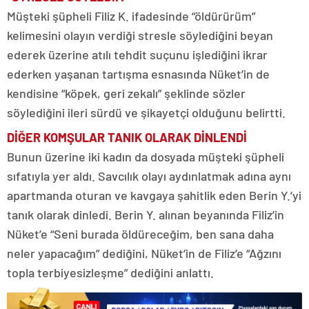
Müşteki şüpheli Filiz K. ifadesinde “öldürürüm”
kelimesini olayın verdiği stresle söylediğini beyan
ederek üzerine atılı tehdit suçunu işlediğini ikrar
ederken yaşanan tartışma esnasında Nüket’in de
kendisine “köpek, geri zekalı” şeklinde sözler
söylediğini ileri sürdü ve şikayetçi olduğunu belirtti.
DİĞER KOMŞULAR TANIK OLARAK DİNLENDİ
Bunun üzerine iki kadın da dosyada müşteki şüpheli
sıfatıyla yer aldı. Savcılık olayı aydınlatmak adına aynı
apartmanda oturan ve kavgaya şahitlik eden Berin Y.’yi
tanık olarak dinledi. Berin Y. alınan beyanında Filiz’in
Nüket’e “Seni burada öldüreceğim, ben sana daha
neler yapacağım” dediğini, Nüket’in de Filiz’e “Ağzını
topla terbiyesizleşme” dediğini anlattı.