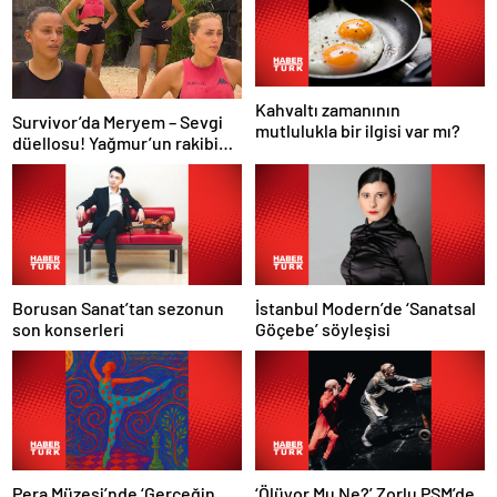
Kahvaltı zamanının
Survivor’da Meryem – Sevgi
mutlulukla bir ilgisi var mı?
düellosu! Yağmur’un rakibi
belli oldu
Borusan Sanat’tan sezonun
İstanbul Modern’de ‘Sanatsal
son konserleri
Göçebe’ söyleşisi
Pera Müzesi’nde ‘Gerçeğin
‘Ölüyor Mu Ne?’ Zorlu PSM’de