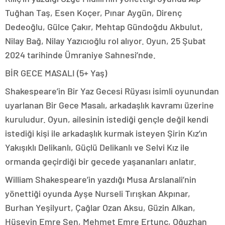
Tuğhan Taş, Esen Koçer, Pınar Aygün, Direnç
Dedeoğlu, Gülce Çakır, Mehtap Gündoğdu Akbulut,
Nilay Bağ, Nilay Yazıcıoğlu rol alıyor. Oyun, 25 Şubat
2024 tarihinde Ümraniye Sahnesi’nde.
BİR GECE MASALI (5+ Yaş)
Shakespeare’in Bir Yaz Gecesi Rüyası isimli oyunundan
uyarlanan Bir Gece Masalı, arkadaşlık kavramı üzerine
kuruludur. Oyun, ailesinin istediği gençle değil kendi
istediği kişi ile arkadaşlık kurmak isteyen Şirin Kız’ın
Yakışıklı Delikanlı, Güçlü Delikanlı ve Selvi Kız ile
ormanda geçirdiği bir gecede yaşananları anlatır.
William Shakespeare’in yazdığı Musa Arslanali’nin
yönettiği oyunda Ayşe Nurseli Tırışkan Akpınar,
Burhan Yeşilyurt, Çağlar Ozan Aksu, Güzin Alkan,
Hüseyin Emre Şen, Mehmet Emre Ertunç, Oğuzhan