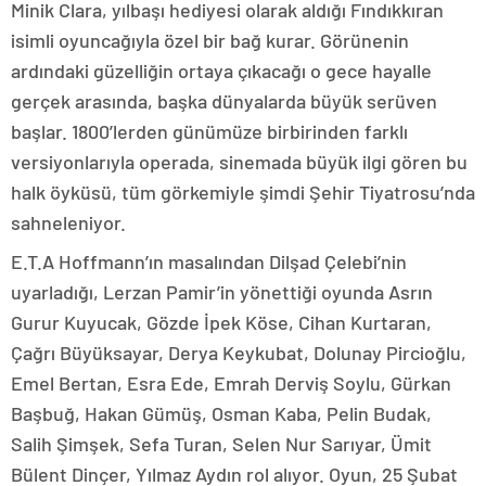
Minik Clara, yılbaşı hediyesi olarak aldığı Fındıkkıran
isimli oyuncağıyla özel bir bağ kurar. Görünenin
ardındaki güzelliğin ortaya çıkacağı o gece hayalle
gerçek arasında, başka dünyalarda büyük serüven
başlar. 1800’lerden günümüze birbirinden farklı
versiyonlarıyla operada, sinemada büyük ilgi gören bu
halk öyküsü, tüm görkemiyle şimdi Şehir Tiyatrosu’nda
sahneleniyor.
E.T.A Hoffmann’ın masalından Dilşad Çelebi’nin
uyarladığı, Lerzan Pamir’in yönettiği oyunda Asrın
Gurur Kuyucak, Gözde İpek Köse, Cihan Kurtaran,
Çağrı Büyüksayar, Derya Keykubat, Dolunay Pircioğlu,
Emel Bertan, Esra Ede, Emrah Derviş Soylu, Gürkan
Başbuğ, Hakan Gümüş, Osman Kaba, Pelin Budak,
Salih Şimşek, Sefa Turan, Selen Nur Sarıyar, Ümit
Bülent Dinçer, Yılmaz Aydın rol alıyor. Oyun, 25 Şubat