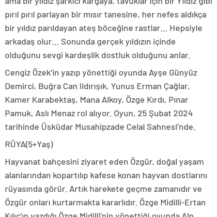
ama bir yıldız şarkıcı kargaya, tavuklar için bir Yıldız gibi
pırıl pırıl parlayan bir mısır tanesine, her nefes aldıkça
bir yıldız parıldayan ateş böceğine rastlar… Hepsiyle
arkadaş olur… Sonunda gerçek yıldızın içinde
olduğunu sevgi kardeşlik dostluk olduğunu anlar.
Cengiz Özek’in yazıp yönettiği oyunda Ayşe Günyüz
Demirci, Buğra Can Ildırışık, Yunus Erman Çağlar,
Kamer Karabektaş, Mana Alkoy, Özge Kırdı, Pınar
Pamuk, Aslı Menaz rol alıyor. Oyun, 25 Şubat 2024
tarihinde Üsküdar Musahipzade Celal Sahnesi’nde.
RÜYA(5+Yaş)
Hayvanat bahçesini ziyaret eden Özgür, doğal yaşam
alanlarından kopartılıp kafese konan hayvan dostlarını
rüyasında görür. Artık harekete geçme zamanıdır ve
Özgür onları kurtarmakta kararlıdır. Özge Midilli-Ertan
Kılıç’ın yazdığı Özge Midilli’nin yönettiği oyunda Alp