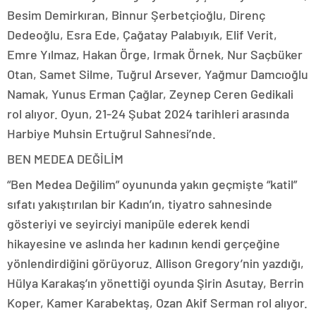
Besim Demirkıran, Binnur Şerbetçioğlu, Direnç
Dedeoğlu, Esra Ede, Çağatay Palabıyık, Elif Verit,
Emre Yılmaz, Hakan Örge, Irmak Örnek, Nur Saçbüker
Otan, Samet Silme, Tuğrul Arsever, Yağmur Damcıoğlu
Namak, Yunus Erman Çağlar, Zeynep Ceren Gedikali
rol alıyor. Oyun, 21-24 Şubat 2024 tarihleri arasında
Harbiye Muhsin Ertuğrul Sahnesi’nde.
BEN MEDEA DEĞİLİM
“Ben Medea Değilim” oyununda yakın geçmişte “katil”
sıfatı yakıştırılan bir Kadın’ın, tiyatro sahnesinde
gösteriyi ve seyirciyi manipüle ederek kendi
hikayesine ve aslında her kadının kendi gerçeğine
yönlendirdiğini görüyoruz. Allison Gregory’nin yazdığı,
Hülya Karakaş’ın yönettiği oyunda Şirin Asutay, Berrin
Koper, Kamer Karabektaş, Ozan Akif Serman rol alıyor.