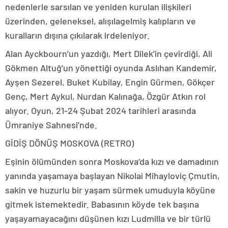
nedenlerle sarsılan ve yeniden kurulan ilişkileri
üzerinden, geleneksel, alışılagelmiş kalıpların ve
kuralların dışına çıkılarak irdeleniyor.
Alan Ayckbourn’un yazdığı, Mert Dilek’in çevirdiği, Ali
Gökmen Altuğ’un yönettiği oyunda Aslıhan Kandemir,
Ayşen Sezerel, Buket Kubilay, Engin Gürmen, Gökçer
Genç, Mert Aykul, Nurdan Kalınağa, Özgür Atkın rol
alıyor. Oyun, 21-24 Şubat 2024 tarihleri arasında
Ümraniye Sahnesi’nde.
GİDİŞ DÖNÜŞ MOSKOVA (RETRO)
Eşinin ölümünden sonra Moskova’da kızı ve damadının
yanında yaşamaya başlayan Nikolai Mihayloviç Çmutin,
sakin ve huzurlu bir yaşam sürmek umuduyla köyüne
gitmek istemektedir. Babasının köyde tek başına
yaşayamayacağını düşünen kızı Ludmilla ve bir türlü