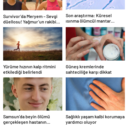
Son araştırma: Küresel
Survivor’da Meryem – Sevgi
ısınma ölümcül mantar
düellosu! Yağmur’un rakibi
hastalığını yayabilir
belli oldu
Yürüme hızının kalp ritmini
Güneş kremlerinde
etkilediği belirlendi
sahteciliğe karşı dikkat
Samsun’da beyin ölümü
Sağlıklı yaşam kalbi korumaya
gerçekleşen hastanın
yardımcı oluyor
organları bağışlandı