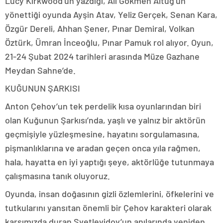
Lucy Kirkwood’un yazdığı, Ali Gökmen Altuğ’un
yönettiği oyunda Ayşin Atav, Yeliz Gerçek, Senan Kara,
Özgür Dereli, Ahhan Şener, Pınar Demiral, Volkan
Öztürk, Ümran İnceoğlu, Pınar Pamuk rol alıyor. Oyun,
21-24 Şubat 2024 tarihleri arasında Müze Gazhane
Meydan Sahne’de.
KUĞUNUN ŞARKISI
Anton Çehov’un tek perdelik kısa oyunlarından biri
olan Kuğunun Şarkısı’nda, yaşlı ve yalnız bir aktörün
geçmişiyle yüzleşmesine, hayatını sorgulamasına,
pişmanlıklarına ve aradan geçen onca yıla rağmen,
hala, hayatta en iyi yaptığı şeye, aktörlüğe tutunmaya
çalışmasına tanık oluyoruz.
Oyunda, insan doğasının gizli özlemlerini, öfkelerini ve
tutkularını yansıtan önemli bir Çehov karakteri olarak
karşımızda duran Svetlevidov’un anılarında yeniden