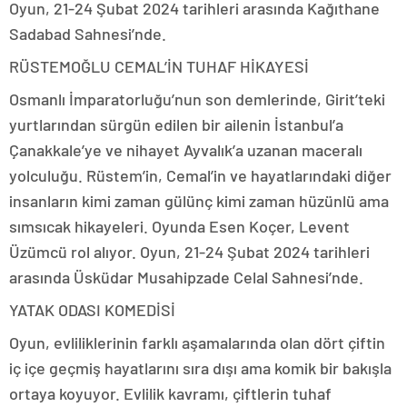
Oyun, 21-24 Şubat 2024 tarihleri arasında Kağıthane
Sadabad Sahnesi’nde.
RÜSTEMOĞLU CEMAL’İN TUHAF HİKAYESİ
Osmanlı İmparatorluğu’nun son demlerinde, Girit’teki
yurtlarından sürgün edilen bir ailenin İstanbul’a
Çanakkale’ye ve nihayet Ayvalık’a uzanan maceralı
yolculuğu. Rüstem’in, Cemal’in ve hayatlarındaki diğer
insanların kimi zaman gülünç kimi zaman hüzünlü ama
sımsıcak hikayeleri. Oyunda Esen Koçer, Levent
Üzümcü rol alıyor. Oyun, 21-24 Şubat 2024 tarihleri
arasında Üsküdar Musahipzade Celal Sahnesi’nde.
YATAK ODASI KOMEDİSİ
Oyun, evliliklerinin farklı aşamalarında olan dört çiftin
iç içe geçmiş hayatlarını sıra dışı ama komik bir bakışla
ortaya koyuyor. Evlilik kavramı, çiftlerin tuhaf