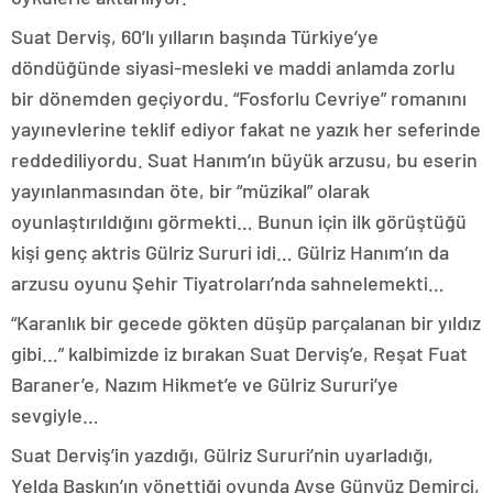
Suat Derviş, 60’lı yılların başında Türkiye’ye
döndüğünde siyasi-mesleki ve maddi anlamda zorlu
bir dönemden geçiyordu. “Fosforlu Cevriye” romanını
yayınevlerine teklif ediyor fakat ne yazık her seferinde
reddediliyordu. Suat Hanım’ın büyük arzusu, bu eserin
yayınlanmasından öte, bir “müzikal” olarak
oyunlaştırıldığını görmekti… Bunun için ilk görüştüğü
kişi genç aktris Gülriz Sururi idi… Gülriz Hanım’ın da
arzusu oyunu Şehir Tiyatroları’nda sahnelemekti…
“Karanlık bir gecede gökten düşüp parçalanan bir yıldız
gibi…” kalbimizde iz bırakan Suat Derviş’e, Reşat Fuat
Baraner’e, Nazım Hikmet’e ve Gülriz Sururi’ye
sevgiyle…
Suat Derviş’in yazdığı, Gülriz Sururi’nin uyarladığı,
Yelda Baskın’ın yönettiği oyunda Ayşe Günyüz Demirci,