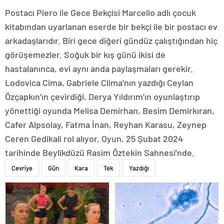
Postacı Piero ile Gece Bekçisi Marcello adlı çocuk
kitabından uyarlanan eserde bir bekçi ile bir postacı ev
arkadaşlarıdır. Biri gece diğeri gündüz çalıştığından hiç
görüşemezler. Soğuk bir kış günü ikisi de
hastalanınca, evi aynı anda paylaşmaları gerekir.
Lodovica Cima, Gabriele Clima’nın yazdığı Ceylan
Özçapkın’ın çevirdiği, Derya Yıldırım’ın oyunlaştırıp
yönettiği oyunda Melisa Demirhan, Besim Demirkıran,
Cafer Alpsolay, Fatma İnan, Reyhan Karasu, Zeynep
Ceren Gedikali rol alıyor. Oyun, 25 Şubat 2024
tarihinde Beylikdüzü Rasim Öztekin Sahnesi’nde.
Cevriye
Gün
Kara
Tek
Yazdığı