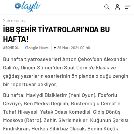
255 okunma
İBB ŞEHİR TİYATROLARI’NDA BU
HAFTA!
29 Mart 2024 00:48
ABONE OL
News
Bu hafta tiyatroseverleri Anton Çehov’dan Alexander
Galin’e, Dinçer Sümer’den Suat Derviş’e klasik ve
çağdaş yazarların eserlerinin ön planda olduğu zengin
bir repertuvar bekliyor.
Bu hafta; Maviydi Bisikletim (Yeni Oyun), Fosforlu
Cevriye, Ben Medea Değilim, Rüstemoğlu Cemal’in
Tuhaf Hikayesi, Yatak Odası Komedisi, Gidiş Dönüş
Moskova (Retro), Zehir, Sivrisinekler, Kuğunun Şarkısı,
Fındıkkıran, Herkes Sihirbaz Olacak, Benim Küçük