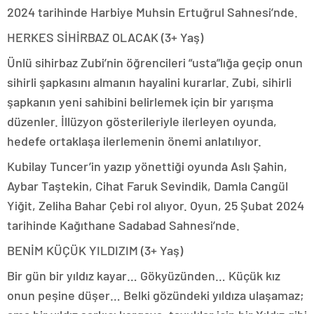
2024 tarihinde Harbiye Muhsin Ertuğrul Sahnesi’nde.
HERKES SİHİRBAZ OLACAK (3+ Yaş)
Ünlü sihirbaz Zubi’nin öğrencileri “usta”lığa geçip onun
sihirli şapkasını almanın hayalini kurarlar. Zubi, sihirli
şapkanın yeni sahibini belirlemek için bir yarışma
düzenler. İllüzyon gösterileriyle ilerleyen oyunda,
hedefe ortaklaşa ilerlemenin önemi anlatılıyor.
Kubilay Tuncer’in yazıp yönettiği oyunda Aslı Şahin,
Aybar Taştekin, Cihat Faruk Sevindik, Damla Cangül
Yiğit, Zeliha Bahar Çebi rol alıyor. Oyun, 25 Şubat 2024
tarihinde Kağıthane Sadabad Sahnesi’nde.
BENİM KÜÇÜK YILDIZIM (3+ Yaş)
Bir gün bir yıldız kayar… Gökyüzünden… Küçük kız
onun peşine düşer… Belki gözündeki yıldıza ulaşamaz;