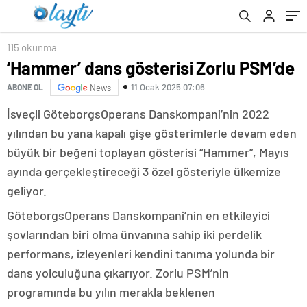
115 okunma
‘Hammer’ dans gösterisi Zorlu PSM’de
11 Ocak 2025 07:06
ABONE OL
News
İsveçli GöteborgsOperans Danskompani’nin 2022
yılından bu yana kapalı gişe gösterimlerle devam eden
büyük bir beğeni toplayan gösterisi “Hammer”, Mayıs
ayında gerçekleştireceği 3 özel gösteriyle ülkemize
geliyor.
GöteborgsOperans Danskompani’nin en etkileyici
şovlarından biri olma ünvanına sahip iki perdelik
performans, izleyenleri kendini tanıma yolunda bir
dans yolculuğuna çıkarıyor. Zorlu PSM’nin
programında bu yılın merakla beklenen