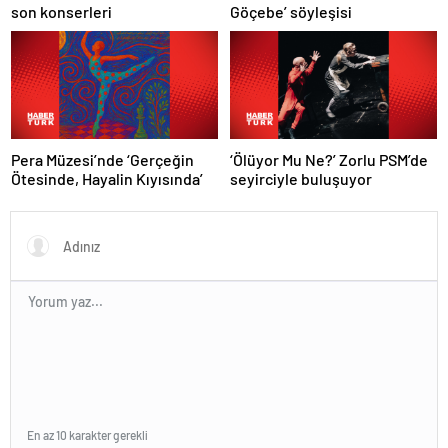
son konserleri
Göçebe’ söyleşisi
Pera Müzesi’nde ‘Gerçeğin
‘Ölüyor Mu Ne?’ Zorlu PSM’de
Ötesinde, Hayalin Kıyısında’
seyirciyle buluşuyor
En az 10 karakter gerekli