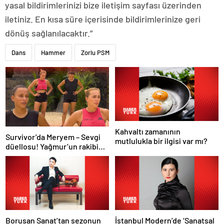
yasal bildirimlerinizi bize iletişim sayfası üzerinden
iletiniz. En kısa süre içerisinde bildirimlerinize geri
dönüş sağlanılacaktır.”
Dans
Hammer
Zorlu PSM
Kahvaltı zamanının
Survivor’da Meryem – Sevgi
mutlulukla bir ilgisi var mı?
düellosu! Yağmur’un rakibi
belli oldu
Borusan Sanat’tan sezonun
İstanbul Modern’de ‘Sanatsal