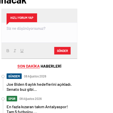
HIZLI YORUM YAP
GÖNDER
SON DAKİKA
HABERLERİ
GÜNDEM
08 Ağustos 2026
Joe Biden 6 aylık hedeflerini açıkladı.
Senato buz gibi…
SPOR
08 Ağustos 2026
En fazla kızaran takım Antalyaspor!
Tam 5 futbolcu….