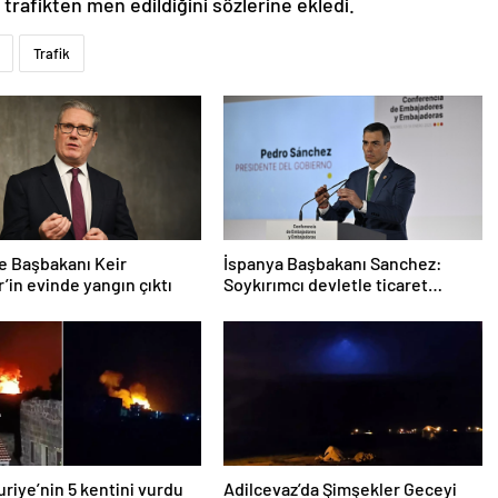
 trafikten men edildiğini sözlerine ekledi.
Trafik
re Başbakanı Keir
İspanya Başbakanı Sanchez:
’in evinde yangın çıktı
Soykırımcı devletle ticaret
yapmayız
Suriye’nin 5 kentini vurdu
Adilcevaz’da Şimşekler Geceyi