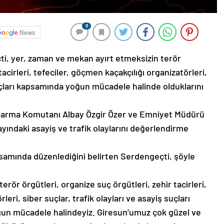
0
News
i, yer, zaman ve mekan ayırt etmeksizin terör
tacirleri, tefeciler, göçmen kaçakçılığı organizatörleri,
 suçları kapsamında yoğun mücadele halinde olduklarını
andarma Komutanı Albay Özgir Özer ve Emniyet Müdürü
i ayındaki asayiş ve trafik olaylarını değerlendirme
psamında düzenlediğini belirten Serdengeçti, şöyle
rör örgütleri, organize suç örgütleri, zehir tacirleri,
leri, siber suçlar, trafik olayları ve asayiş suçları
un mücadele halindeyiz. Giresun’umuz çok güzel ve