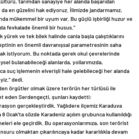
n kültürü, tarımdan sanayiye her alanda başarıdan
 da en güzelini hak ediyoruz. İlimizde jandarmamız,
ında mükemmel bir uyum var. Bu güçlü işbirliği huzur ve
da fevkalade önemli bir husus.”
 yürek ve tek bilek halinde canla başla çalıştıklarını
eptinin en önemli davranışsal parametresinin saha
mak istiyorum. Bu noktada gerek okul çevrelerinde
ysel bulanabileceği alanlarda, yollarımızda,
a suç işlemenin elverişli hale gelebileceği her alanda
iz.” dedi.
den örgütler olmak üzere terörün her türlüsü ile
et eden Serdengeçti, şunları kaydetti:
rasyon gerçekleştirdik. Yağlıdere ilçemiz Karaduva
 8 Ocak’ta sözde Karadeniz açılım grubunca kullanıldığı
leri ele geçirdik. Bu operasyonlarımıza, son terörist
 unsuru olmaktan çıkarılıncaya kadar kararlılıkla devam