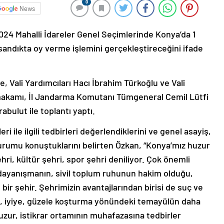
0
News
024 Mahalli İdareler Genel Seçimlerinde Konya’da 1
sandıkta oy verme işlemini gerçekleştireceğini ifade
, Vali Yardımcıları Hacı İbrahim Türkoğlu ve Vali
aymakamı, İl Jandarma Komutanı Tümgeneral Cemil Lütfi
bulut ile toplantı yaptı.
i ile ilgili tedbirleri değerlendiklerini ve genel asayiş,
urumu konuştuklarını belirten Özkan, “Konya’mız huzur
hri, kültür şehri, spor şehri deniliyor. Çok önemli
n dayanışmanın, sivil toplum ruhunun hakim olduğu,
ir şehir. Şehrimizin avantajlarından birisi de suç ve
, iyiye, güzele koşturma yönündeki temayülün daha
huzur, istikrar ortamının muhafazasına tedbirler