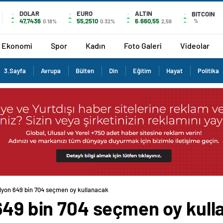
DOLAR
EURO
ALTIN
BITCOIN
47,7436
55,2510
6.660,55
%
0.18%
0.32%
2,59
Ekonomi
Spor
Kadın
Foto Galeri
Videolar
3.Sayfa
Avrupa
Bülten
Din
Eğitim
Hayat
Politika
ilyon 649 bin 704 seçmen oy kullanacak
 649 bin 704 seçmen oy kul