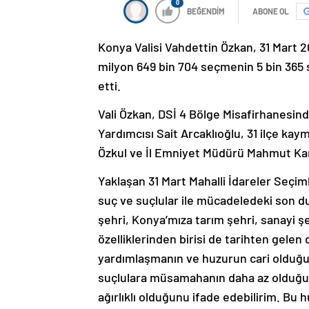
0
BEĞENDİM
ABONE OL
Konya Valisi Vahdettin Özkan, 31 Mart 2
milyon 649 bin 704 seçmenin 5 bin 365 
etti.
Vali Özkan, DSİ 4 Bölge Misafirhanesinde
Yardımcısı Sait Arcaklıoğlu, 31 ilçe k
Özkul ve İl Emniyet Müdürü Mahmut Kara
Yaklaşan 31 Mart Mahalli İdareler Seçimler
suç ve suçlular ile mücadeledeki son d
şehri, Konya’mıza tarım şehri, sanayi şe
özelliklerinden birisi de tarihten gele
yardımlaşmanın ve huzurun cari olduğu b
suçlulara müsamahanın daha az olduğu
ağırlıklı olduğunu ifade edebilirim. Bu 