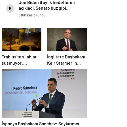
Joe Biden 6 aylık hedeflerini
açıkladı. Senato buz gibi…
5
3160 kez okundu
Trablus’ta silahlar
İngiltere Başbakanı
susmuyor:
Keir Starmer’in
Çatışmalar
evinde yangın çıktı
tırmanırken şehir
alarmda
İspanya Başbakanı Sanchez: Soykırımcı