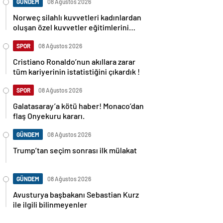
GÜNDEM
08 Ağustos 2026
Norweç silahlı kuvvetleri kadınlardan
oluşan özel kuvvetler eğitimlerini
başlattı.
SPOR
08 Ağustos 2026
Cristiano Ronaldo’nun akıllara zarar
tüm kariyerinin istatistiğini çıkardık !
SPOR
08 Ağustos 2026
Galatasaray’a kötü haber! Monaco’dan
flaş Onyekuru kararı.
GÜNDEM
08 Ağustos 2026
Trump’tan seçim sonrası ilk mülakat
GÜNDEM
08 Ağustos 2026
Avusturya başbakanı Sebastian Kurz
ile ilgili bilinmeyenler