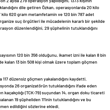
son 2 ayda 279 operasyon yapıldığını, 1373 kişinin
uklandığını dile getiren Özkan, operasyonlarda 20 kilo
 7 kilo 620 gram metamfetamin ve 120 bin 787 adet
 Organize suç örgütleri ile mücadelenin kararlı bir şekilde
asyon düzenlendiğini, 29 şüphelinin tutuklandığını
ayısının 120 bin 356 olduğunu, ikamet izni ile kalan 8 bin
de kalan 13 bin 508 kişi olmak üzere toplam göçmen
da 117 düzensiz göçmen yakalandığını kaydetti.
rasyonda 26 organizatörün tutuklandığını ifade eden
kaçakçılığı (TCK-79) suçundan 14, organ doku ticareti
alanan 19 şüpheliden 11’inin tutuklandığını ve bu
men edildiğini sözlerine ekledi.