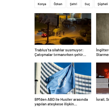
Konya
Özkan
Şehri
Suç
Şüpheli
Trablus’ta silahlar susmuyor:
İngilte
Çatışmalar tırmanırken şehir
Starmer
alarmda
BM’den ABD ile Husiler arasında
İsrail, 
yapılan ateşkese ilişkin
değerlendirme