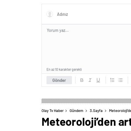
En az 10 karakter gerekli
Gönder
Olay Tv Haber
Gündem
3.Sayfa
Meteoroloji’d
Meteoroloji’den art