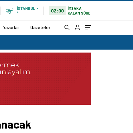
İMSAK'A
İSTANBUL
02:00
KALAN SÜRE
°
Yazarlar
Gazeteler
lanacak