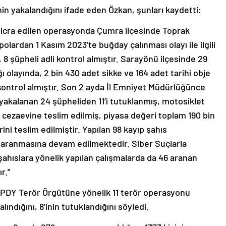
nin yakalandığını ifade eden Özkan, şunları kaydetti:
 icra edilen operasyonda Çumra ilçesinde Toprak
polardan 1 Kasım 2023’te buğday çalınması olayı ile ilgili
, 8 şüpheli adli kontrol almıştır. Sarayönü ilçesinde 29
ığı olayında, 2 bin 430 adet sikke ve 164 adet tarihi obje
i kontrol almıştır. Son 2 ayda İl Emniyet Müdürlüğünce
yakalanan 24 şüpheliden 11’i tutuklanmış, motosiklet
rak cezaevine teslim edilmiş, piyasa değeri toplam 190 bin
ini teslim edilmiştir. Yapılan 98 kayıp şahıs
 aranmasına devam edilmektedir. Siber Suçlarla
hıslara yönelik yapılan çalışmalarda da 46 aranan
r.”
PDY Terör Örgütüne yönelik 11 terör operasyonu
lındığını, 8’inin tutuklandığını söyledi.