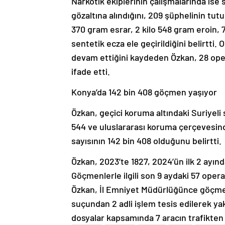
Narkotik ekiplerinin çalışmalarında ise 
gözaltına alındığını, 209 şüphelinin tut
370 gram esrar, 2 kilo 548 gram eroin,
sentetik ecza ele geçirildiğini belirtti.
devam ettiğini kaydeden Özkan, 28 oper
ifade etti.
Konya’da 142 bin 408 göçmen yaşıyor
Özkan, geçici koruma altındaki Suriyeli s
544 ve uluslararası koruma çerçevesin
sayısının 142 bin 408 olduğunu belirtti.
Özkan, 2023’te 1827, 2024’ün ilk 2 ayın
Göçmenlerle ilgili son 9 aydaki 57 ope
Özkan, İl Emniyet Müdürlüğünce göçmen 
suçundan 2 adli işlem tesis edilerek yak
dosyalar kapsamında 7 aracın trafikten 