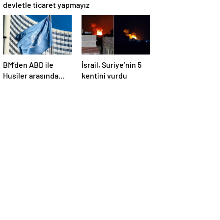
devletle ticaret yapmayız
BM’den ABD ile
İsrail, Suriye’nin 5
Husiler arasında
kentini vurdu
yapılan ateşkese
ilişkin
değerlendirme