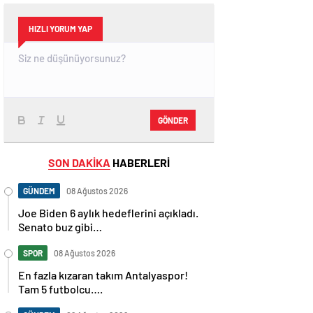
HIZLI YORUM YAP
GÖNDER
SON DAKİKA
HABERLERİ
GÜNDEM
08 Ağustos 2026
Joe Biden 6 aylık hedeflerini açıkladı.
Senato buz gibi…
SPOR
08 Ağustos 2026
En fazla kızaran takım Antalyaspor!
Tam 5 futbolcu….