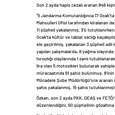
Son 2 ayda hapis cezalı aranan 846 kişi
“İl Jandarma Komutanlığınca 17 Ocak’ta
Mahsulleri Ofisi tarafından kiralanan de
11 şüpheli yakalanmış, 3’ü tutuklanırken
Ocak’ta kültür ve tabiat varlığı kaçakçıl
ele geçirilmiş, yakalanan 3 şüpheli adl
yapılan çalışmalarda, 8 yağma olayında 
hırsızlığı olaylarında 1 zanlı tutuklana
lira olan 5 motosiklet bulunarak sahipler
müracaatında 91 şahıs bulunmuş, 8’inin
Mücadele Şube Müdürlüğü’nce aranan şa
şahıs yakalanmış, 15 şahıs tutuklanmıştı
Özkan, son 2 ayda PKK, DEAŞ ve FETÖ/
düzenlendiğini, 50 şüphelinin gözaltına a