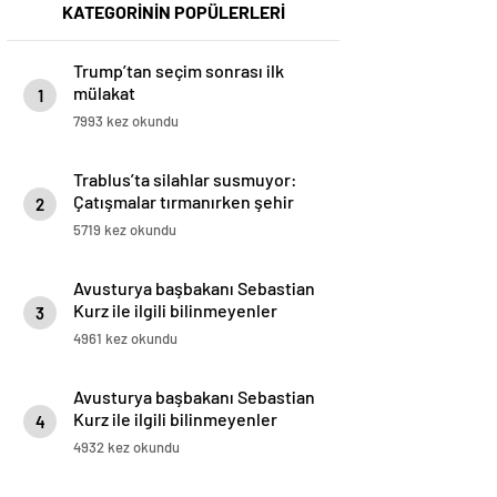
KATEGORİNİN POPÜLERLERİ
Trump’tan seçim sonrası ilk
mülakat
1
7993 kez okundu
Trablus’ta silahlar susmuyor:
Çatışmalar tırmanırken şehir
2
alarmda
5719 kez okundu
Avusturya başbakanı Sebastian
Kurz ile ilgili bilinmeyenler
3
4961 kez okundu
Avusturya başbakanı Sebastian
Kurz ile ilgili bilinmeyenler
4
4932 kez okundu