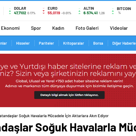
DOLAR
EURO
ALTIN
BITCOIN
47,7102
55,0119
6.574,41
%
0.17%
-0.01%
1,26
Ekonomi
Spor
Kadın
Foto Galeri
Videolar
ınlar
Hisseler
Pariteler
Kritoparalar
Borsa
Diğer Haberle
atandaşlar Soğuk Havalarla Mücadele İçin Aktarlara Akın Ediyor
ndaşlar Soğuk Havalarla Müc