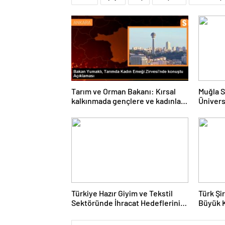
Tarım ve Orman Bakanı: Kırsal
Muğla S
kalkınmada gençlere ve kadınlara
Ünivers
pozitif ayrımcılık yapıyoruz
ve Öğre
Türkiye Hazır Giyim ve Tekstil
Türk Şi
Sektöründe İhracat Hedeflerini
Büyük 
Açıkladı
Fuarın