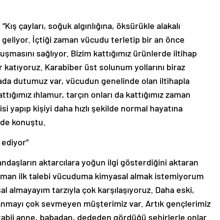
 “Kış çayları, soğuk algınlığına, öksürükle alakalı
 iyi geliyor. İçtiği zaman vücudu terletip bir an önce
vuşmasını sağlıyor. Bizim kattığımız ürünlerde iltihap
r katıyoruz. Karabiber üst solunum yollarını biraz
rada dutumuz var, vücudun genelinde olan iltihapla
 kattığımız ıhlamur, tarçın onları da kattığımız zaman
si yapıp kişiyi daha hızlı şekilde normal hayatına
nde konuştu.
 ediyor”
daşların aktarcılara yoğun ilgi gösterdiğini aktaran
 zaman ilk talebi vücuduma kimyasal almak istemiyorum
al almayayım tarzıyla çok karşılaşıyoruz. Daha eski,
llanmayı çok sevmeyen müşterimiz var. Artık gençlerimiz
 tabii anne, babadan, dededen gördüğü şehirlerle onlar