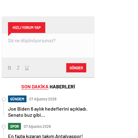
HIZLI YORUM YAP
GÖNDER
SON DAKİKA
HABERLERİ
GÜNDEM
07 Ağustos 2026
Joe Biden 6 aylık hedeflerini açıkladı.
Senato buz gibi…
SPOR
07 Ağustos 2026
En fazla kızaran takım Antalyaspor!