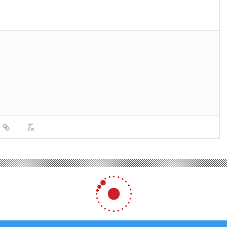
lar karışık seyrediyor
karışık seyrediyor