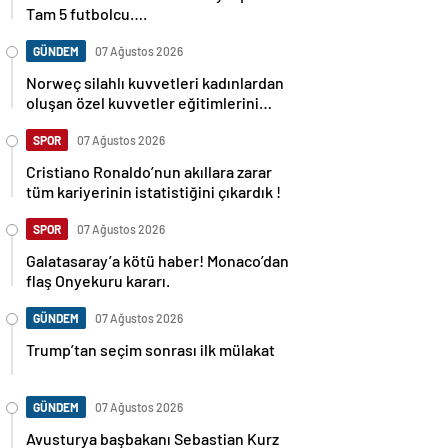
Tam 5 futbolcu….
GÜNDEM
07 Ağustos 2026
Norweç silahlı kuvvetleri kadınlardan
oluşan özel kuvvetler eğitimlerini
başlattı.
SPOR
07 Ağustos 2026
Cristiano Ronaldo’nun akıllara zarar
tüm kariyerinin istatistiğini çıkardık !
SPOR
07 Ağustos 2026
Galatasaray’a kötü haber! Monaco’dan
flaş Onyekuru kararı.
GÜNDEM
07 Ağustos 2026
Trump’tan seçim sonrası ilk mülakat
GÜNDEM
07 Ağustos 2026
Avusturya başbakanı Sebastian Kurz