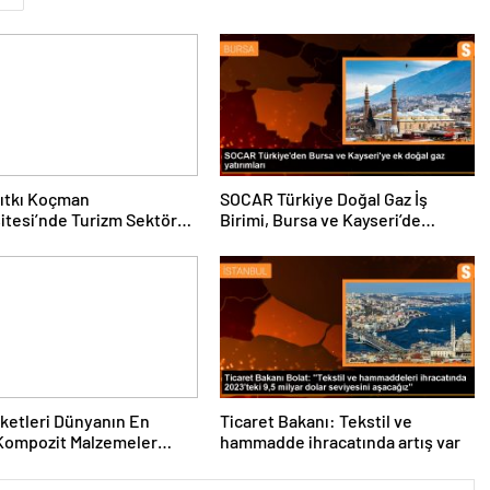
ıtkı Koçman
SOCAR Türkiye Doğal Gaz İş
itesi’nde Turizm Sektörü
Birimi, Bursa ve Kayseri’de
nciler Buluştu
Şebeke Uzunluğunu Artıracak
rketleri Dünyanın En
Ticaret Bakanı: Tekstil ve
Kompozit Malzemeler
hammadde ihracatında artış var
da