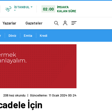
İMSAK'A
İSTANBUL
02:00
KALAN SÜRE
°
Yazarlar
Gazeteler
r
Döviz
Emtia
Kredi
adele İçin