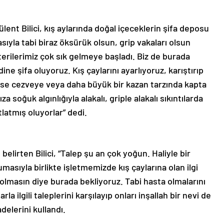
ülent Bilici, kış aylarında doğal içeceklerin şifa deposu
ıyla tabi biraz öksürük olsun, grip vakaları olsun
şterilerimiz çok sık gelmeye başladı. Biz de burada
ine şifa oluyoruz. Kış çaylarını ayarlıyoruz, karıştırıp
ise cezveye veya daha büyük bir kazan tarzında kapta
 soğuk algınlığıyla alakalı, griple alakalı sıkıntılarda
latmış oluyorlar” dedi.
belirten Bilici, “Talep şu an çok yoğun. Haliyle bir
asıyla birlikte işletmemizde kış çaylarına olan ilgi
 olmasın diye burada bekliyoruz. Tabi hasta olmalarını
a ilgili taleplerini karşılayıp onları inşallah bir nevi de
delerini kullandı.