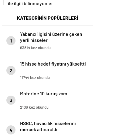
ile ilgili bilinmeyenler
KATEGORİNİN POPÜLERLERİ
Yabancı ilgisini üzerine çeken
yerli hisseler
1
63814 kez okundu
15 hisse hedef fiyatını yükseltti
2
11744 kez okundu
Motorine 10 kuruş zam
3
2106 kez okundu
HSBC, havacılık hisselerini
mercek altına aldı
4