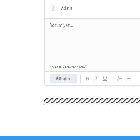
En az 10 karakter gerekli
Gönder
Olay Tv Haber
Ekonomi
Borsa
Küresel piyasa
Küresel piyasalar 