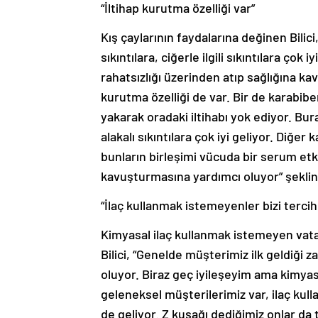
“İltihap kurutma özelliği var”
Kış çaylarının faydalarına değinen Bilici,
sıkıntılara, ciğerle ilgili sıkıntılara çok
rahatsızlığı üzerinden atıp sağlığına ka
kurutma özelliği de var. Bir de karabibe
yakarak oradaki iltihabı yok ediyor. Bu
alakalı sıkıntılara çok iyi geliyor. Diğer
bunların birleşimi vücuda bir serum etki
kavuşturmasına yardımcı oluyor” şekli
“İlaç kullanmak istemeyenler bizi tercih
Kimyasal ilaç kullanmak istemeyen vatan
Bilici, “Genelde müşterimiz ilk geldiği
oluyor. Biraz geç iyileşeyim ama kimyas
geleneksel müşterilerimiz var, ilaç ku
de geliyor. Z kuşağı dediğimiz onlar da