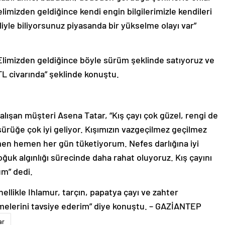
elimizden geldiğince kendi engin bilgilerimizle kendileri
liyle biliyorsunuz piyasanda bir yükselme olayı var”
, “Elimizden geldiğince böyle sürüm şeklinde satıyoruz ve
TL civarında” şeklinde konuştu.
lışan müşteri Asena Tatar, “Kış çayı çok güzel, rengi de
sürüğe çok iyi geliyor. Kışımızın vazgeçilmez geçilmez
emen hemen her gün tüketiyorum. Nefes darlığına iyi
oğuk algınlığı sürecinde daha rahat oluyoruz. Kış çayını
um” dedi.
ellikle Ihlamur, tarçın, papatya çayı ve zahter
içmelerini tavsiye ederim” diye konuştu. – GAZİANTEP
ar