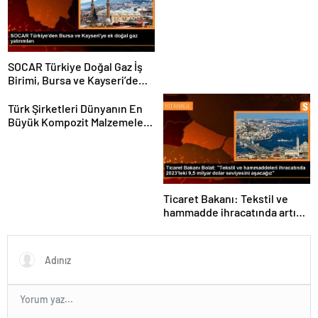
Hedeflerini Açıkladı
SOCAR Türkiye Doğal Gaz İş
Birimi, Bursa ve Kayseri’de
Şebeke Uzunluğunu Artıracak
Türk Şirketleri Dünyanın En
Büyük Kompozit Malzemeler
Fuarında
Ticaret Bakanı: Tekstil ve
hammadde ihracatında artış
var