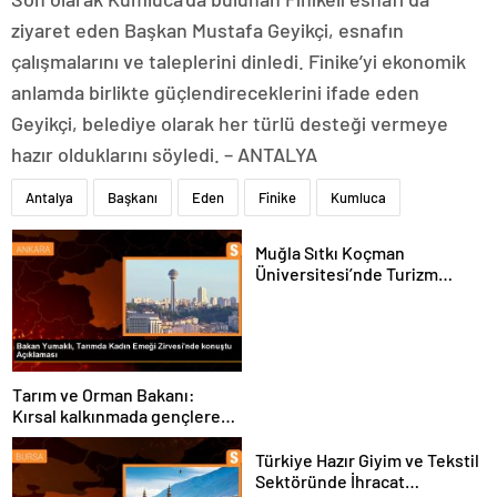
ziyaret eden Başkan Mustafa Geyikçi, esnafın
çalışmalarını ve taleplerini dinledi. Finike’yi ekonomik
anlamda birlikte güçlendireceklerini ifade eden
Geyikçi, belediye olarak her türlü desteği vermeye
hazır olduklarını söyledi. – ANTALYA
Antalya
Başkanı
Eden
Finike
Kumluca
Muğla Sıtkı Koçman
Üniversitesi’nde Turizm
Sektörü ve Öğrenciler
Buluştu
Tarım ve Orman Bakanı:
Kırsal kalkınmada gençlere
ve kadınlara pozitif ayrımcılık
yapıyoruz
Türkiye Hazır Giyim ve Tekstil
Sektöründe İhracat