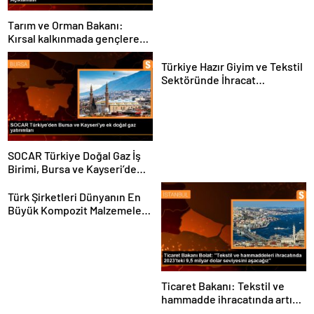
Tarım ve Orman Bakanı:
Kırsal kalkınmada gençlere
ve kadınlara pozitif ayrımcılık
yapıyoruz
Türkiye Hazır Giyim ve Tekstil
Sektöründe İhracat
Hedeflerini Açıkladı
SOCAR Türkiye Doğal Gaz İş
Birimi, Bursa ve Kayseri’de
Şebeke Uzunluğunu Artıracak
Türk Şirketleri Dünyanın En
Büyük Kompozit Malzemeler
Fuarında
Ticaret Bakanı: Tekstil ve
hammadde ihracatında artış
var