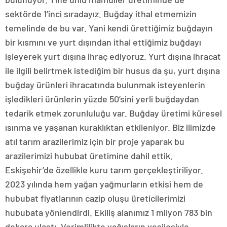
sektörde 1’inci sıradayız. Buğday ithal etmemizin
temelinde de bu var. Yani kendi ürettiğimiz buğdayın
bir kısmını ve yurt dışından ithal ettiğimiz buğdayı
işleyerek yurt dışına ihraç ediyoruz. Yurt dışına ihracat
ile ilgili belirtmek istediğim bir husus da şu, yurt dışına
buğday ürünleri ihracatında bulunmak isteyenlerin
işledikleri ürünlerin yüzde 50’sini yerli buğdaydan
tedarik etmek zorunluluğu var. Buğday üretimi küresel
ısınma ve yaşanan kuraklıktan etkileniyor. Biz ilimizde
atıl tarım arazilerimiz için bir proje yaparak bu
arazilerimizi hububat üretimine dahil ettik.
Eskişehir’de özellikle kuru tarım gerçekleştiriliyor.
2023 yılında hem yağan yağmurların etkisi hem de
hububat fiyatlarının cazip oluşu üreticilerimizi
hububata yönlendirdi. Ekiliş alanımız 1 milyon 783 bin
dekara ulaştı. Verimlilikte yağışların vesilesiyle