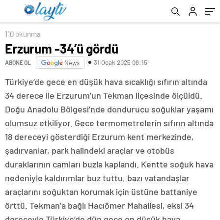
110 okunma
Erzurum -34’ü gördü
31 Ocak 2025 08:15
ABONE OL
News
Türkiye’de gece en düşük hava sıcaklığı sıfırın altında
34 derece ile Erzurum’un Tekman ilçesinde ölçüldü.
Doğu Anadolu Bölgesi’nde dondurucu soğuklar yaşamı
olumsuz etkiliyor. Gece termometrelerin sıfırın altında
18 dereceyi gösterdiği Erzurum kent merkezinde,
şadırvanlar, park halindeki araçlar ve otobüs
duraklarının camları buzla kaplandı. Kentte soğuk hava
nedeniyle kaldırımlar buz tuttu, bazı vatandaşlar
araçlarını soğuktan korumak için üstüne battaniye
örttü. Tekman’a bağlı Hacıömer Mahallesi, eksi 34
dereceyle Türkiye’de dün gece en düşük hava