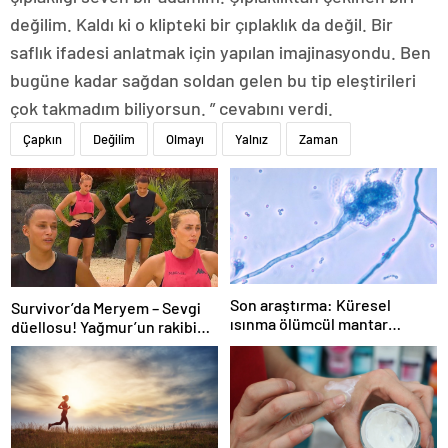
değilim. Kaldı ki o klipteki bir çıplaklık da değil. Bir
saflık ifadesi anlatmak için yapılan imajinasyondu. Ben
bugüne kadar sağdan soldan gelen bu tip eleştirileri
çok takmadım biliyorsun. ” cevabını verdi.
Çapkın
Değilim
Olmayı
Yalnız
Zaman
Son araştırma: Küresel
Survivor’da Meryem – Sevgi
ısınma ölümcül mantar
düellosu! Yağmur’un rakibi
hastalığını yayabilir
belli oldu