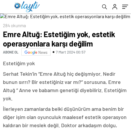
284 okunma
Emre Altuğ: Estetiğim yok, estetik
operasyonlara karşı değilim
7 Mart 2024 00:57
ABONE OL
News
Estetiğim yok
Serhat Tekin’in “Emre Altuğ hiç değişmiyor. Nedir
bunun sırrı? Bir estetiğiniz var mı?” sorusuna, Emre
Altuğ ” Anne ve babamın genetiği diyebiliriz. Estetiğim
yok.
İlerleyen zamanlarda belki düşünürüm ama benim bir
diğer işim olan oyunculuk maalesef estetik operasyon
kaldıran bir meslek değil. Doktor arkadaşım dolgu,