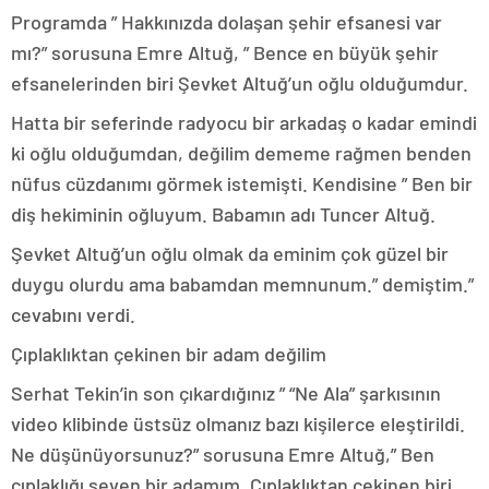
Programda ” Hakkınızda dolaşan şehir efsanesi var
mı?” sorusuna Emre Altuğ, ” Bence en büyük şehir
efsanelerinden biri Şevket Altuğ’un oğlu olduğumdur.
Hatta bir seferinde radyocu bir arkadaş o kadar emindi
ki oğlu olduğumdan, değilim dememe rağmen benden
nüfus cüzdanımı görmek istemişti. Kendisine ” Ben bir
diş hekiminin oğluyum. Babamın adı Tuncer Altuğ.
Şevket Altuğ’un oğlu olmak da eminim çok güzel bir
duygu olurdu ama babamdan memnunum.” demiştim.”
cevabını verdi.
Çıplaklıktan çekinen bir adam değilim
Serhat Tekin’in son çıkardığınız ” “Ne Ala” şarkısının
video klibinde üstsüz olmanız bazı kişilerce eleştirildi.
Ne düşünüyorsunuz?” sorusuna Emre Altuğ,” Ben
çıplaklığı seven bir adamım. Çıplaklıktan çekinen biri