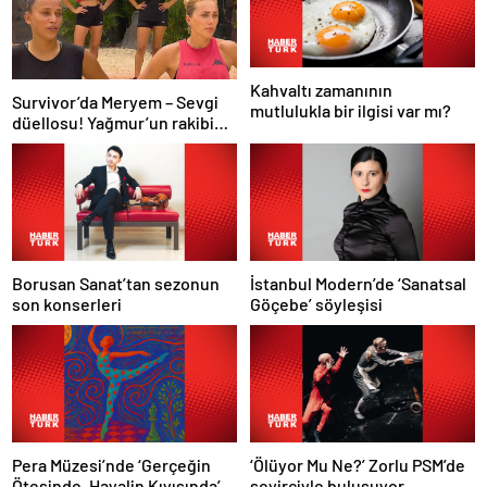
Kahvaltı zamanının
Survivor’da Meryem – Sevgi
mutlulukla bir ilgisi var mı?
düellosu! Yağmur’un rakibi
belli oldu
Borusan Sanat’tan sezonun
İstanbul Modern’de ‘Sanatsal
son konserleri
Göçebe’ söyleşisi
Pera Müzesi’nde ‘Gerçeğin
‘Ölüyor Mu Ne?’ Zorlu PSM’de
Ötesinde, Hayalin Kıyısında’
seyirciyle buluşuyor