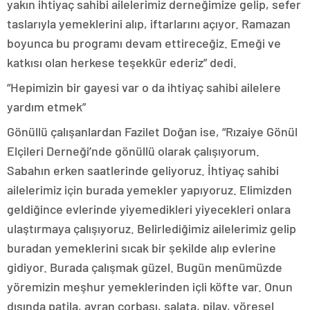
yakın ihtiyaç sahibi ailelerimiz derneğimize gelip, sefer
taslarıyla yemeklerini alıp, iftarlarını açıyor. Ramazan
boyunca bu programı devam ettireceğiz. Emeği ve
katkısı olan herkese teşekkür ederiz” dedi.
“Hepimizin bir gayesi var o da ihtiyaç sahibi ailelere
yardım etmek”
Gönüllü çalışanlardan Fazilet Doğan ise, “Rızaiye Gönül
Elçileri Derneği’nde gönüllü olarak çalışıyorum.
Sabahın erken saatlerinde geliyoruz. İhtiyaç sahibi
ailelerimiz için burada yemekler yapıyoruz. Elimizden
geldiğince evlerinde yiyemedikleri yiyecekleri onlara
ulaştırmaya çalışıyoruz. Belirlediğimiz ailelerimiz gelip
buradan yemeklerini sıcak bir şekilde alıp evlerine
gidiyor. Burada çalışmak güzel. Bugün menümüzde
yöremizin meşhur yemeklerinden içli köfte var. Onun
dışında patila, ayran çorbası, salata, pilav, yöresel