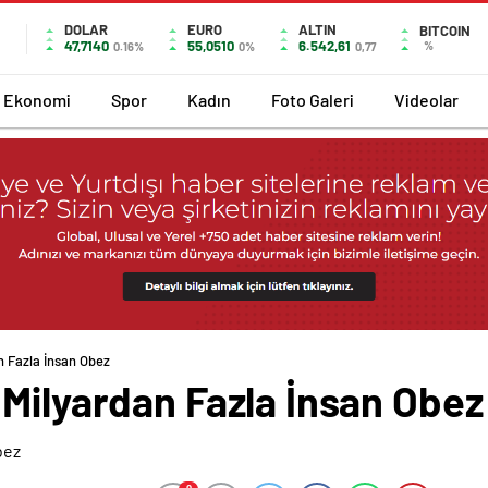
DOLAR
EURO
ALTIN
BITCOIN
47,7140
55,0510
6.542,61
%
0.16%
0%
0,77
Ekonomi
Spor
Kadın
Foto Galeri
Videolar
n Fazla İnsan Obez
 Milyardan Fazla İnsan Obez