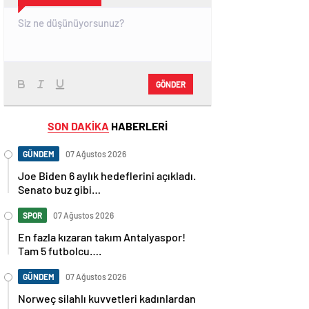
GÖNDER
SON DAKİKA
HABERLERİ
GÜNDEM
07 Ağustos 2026
Joe Biden 6 aylık hedeflerini açıkladı.
Senato buz gibi…
SPOR
07 Ağustos 2026
En fazla kızaran takım Antalyaspor!
Tam 5 futbolcu….
GÜNDEM
07 Ağustos 2026
Norweç silahlı kuvvetleri kadınlardan