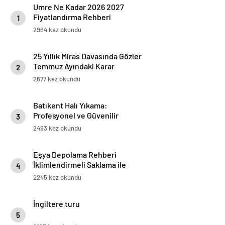
Umre Ne Kadar 2026 2027
Fiyatlandırma Rehberi
1
2964 kez okundu
25 Yıllık Miras Davasında Gözler
Temmuz Ayındaki Karar
2
Duruşmasına Çevrildi
2677 kez okundu
Batıkent Halı Yıkama:
Profesyonel ve Güvenilir
3
Hizmetler
2493 kez okundu
Eşya Depolama Rehberi
İklimlendirmeli Saklama ile
4
Güvenli Kullanım
2245 kez okundu
İngiltere turu
5