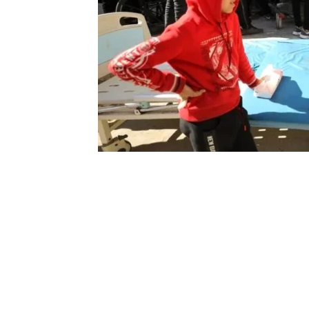
0
BEĞENDİM
ABONE OL
110’dan fazla Filistinlinin, açlıkla bo
çalışırken öldüğü bildirildi.
Gazze şehrinin batısındaki sahil yolund
yardımı bekleyen siviller, kamyon konvo