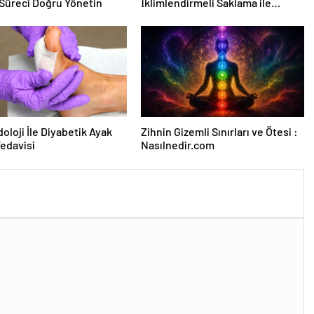
Süreci Doğru Yönetin
İklimlendirmeli Saklama ile
Güvenli Kullanım
oloji İle Diyabetik Ayak
Zihnin Gizemli Sınırları ve Ötesi :
Tedavisi
Nasılnedir.com