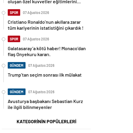
oluşan özel kuvvetler eğitimlerini
başlattı.
SPOR
07 Ağustos 2026
Cristiano Ronaldo’nun akıllara zarar
tüm kariyerinin istatistiğini çıkardık !
SPOR
07 Ağustos 2026
Galatasaray’a kötü haber! Monaco’dan
flaş Onyekuru kararı.
GÜNDEM
07 Ağustos 2026
Trump’tan seçim sonrası ilk mülakat
GÜNDEM
07 Ağustos 2026
Avusturya başbakanı Sebastian Kurz
ile ilgili bilinmeyenler
KATEGORİNİN POPÜLERLERİ