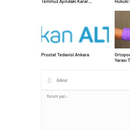
Temmuz Ayındaki Karar
Hukuki 
Duruşmasına Çevrildi
Prostat Tedavisi Ankara
Ortopod
Yarası 