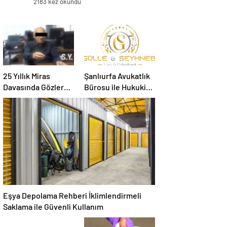
2183 kez okundu
25 Yıllık Miras
Şanlıurfa Avukatlık
Davasında Gözler
Bürosu ile Hukuki
Temmuz Ayındaki
Süreci Doğru
Karar Duruşmasına
Yönetin
Çevrildi
Eşya Depolama Rehberi İklimlendirmeli
Saklama ile Güvenli Kullanım