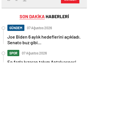
SON DAKİKA
HABERLERİ
GÜNDEM
07 Ağustos 2026
Joe Biden 6 aylık hedeflerini açıkladı.
Senato buz gibi…
SPOR
07 Ağustos 2026
En fazla kızaran takım Antalyaspor!
Tam 5 futbolcu….
GÜNDEM
07 Ağustos 2026
Norweç silahlı kuvvetleri kadınlardan
oluşan özel kuvvetler eğitimlerini
başlattı.
SPOR
07 Ağustos 2026
Cristiano Ronaldo’nun akıllara zarar
tüm kariyerinin istatistiğini çıkardık !