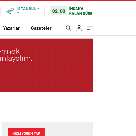
İMSAK'A
İSTANBUL
02:00
KALAN SÜRE
°
Yazarlar
Gazeteler
HIZLI YORUM YAP