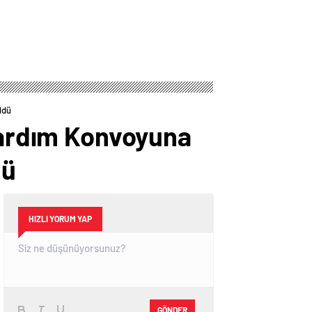
ldü
 Yardım Konvoyuna
dü
HIZLI YORUM YAP
GÖNDER