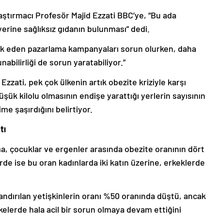
aştırmacı Profesör Majid Ezzati BBC’ye, “Bu ada
yerine sağlıksız gıdanın bulunması” dedi.
şvik eden pazarlama kampanyaları sorun olurken, daha
unabilirliği de sorun yaratabiliyor.”
 Ezzati, pek çok ülkenin artık obezite kriziyle karşı
şük kilolu olmasının endişe yarattığı yerlerin sayısının
ime şaşırdığını belirtiyor.
tı
rma, çocuklar ve ergenler arasında obezite oranının dört
erde ise bu oran kadınlarda iki katın üzerine, erkeklerde
landırılan yetişkinlerin oranı %50 oranında düştü, ancak
kelerde hala acil bir sorun olmaya devam ettiğini