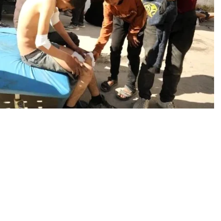
0
News
ğuşan Gazze’nin kuzeyine götürülen yardıma ulaşmaya
a bulunan İsrail askeri kontrol noktasından geçen
yuna akın etti.