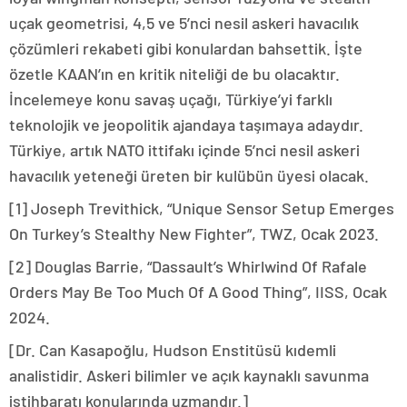
uçak geometrisi, 4,5 ve 5’nci nesil askeri havacılık
çözümleri rekabeti gibi konulardan bahsettik. İşte
özetle KAAN’ın en kritik niteliği de bu olacaktır.
İncelemeye konu savaş uçağı, Türkiye’yi farklı
teknolojik ve jeopolitik ajandaya taşımaya adaydır.
Türkiye, artık NATO ittifakı içinde 5’nci nesil askeri
havacılık yeteneği üreten bir kulübün üyesi olacak.
[1] Joseph Trevithick, “Unique Sensor Setup Emerges
On Turkey’s Stealthy New Fighter”, TWZ, Ocak 2023.
[2] Douglas Barrie, “Dassault’s Whirlwind Of Rafale
Orders May Be Too Much Of A Good Thing”, IISS, Ocak
2024.
[Dr. Can Kasapoğlu, Hudson Enstitüsü kıdemli
analistidir. Askeri bilimler ve açık kaynaklı savunma
istihbaratı konularında uzmandır.]