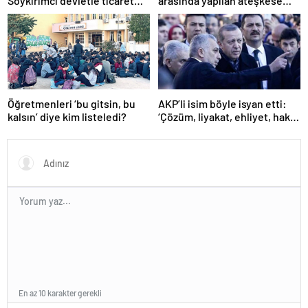
Soykırımcı devletle ticaret
arasında yapılan ateşkese
yapmayız
ilişkin değerlendirme
Öğretmenleri ‘bu gitsin, bu
AKP’li isim böyle isyan etti:
kalsın’ diye kim listeledi?
‘Çözüm, liyakat, ehliyet, hak,
adalet’
En az 10 karakter gerekli