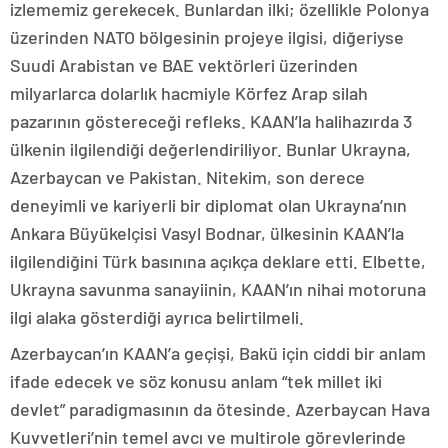
izlememiz gerekecek. Bunlardan ilki; özellikle Polonya
üzerinden NATO bölgesinin projeye ilgisi, diğeriyse
Suudi Arabistan ve BAE vektörleri üzerinden
milyarlarca dolarlık hacmiyle Körfez Arap silah
pazarının göstereceği refleks. KAAN’la halihazırda 3
ülkenin ilgilendiği değerlendiriliyor. Bunlar Ukrayna,
Azerbaycan ve Pakistan. Nitekim, son derece
deneyimli ve kariyerli bir diplomat olan Ukrayna’nın
Ankara Büyükelçisi Vasyl Bodnar, ülkesinin KAAN’la
ilgilendiğini Türk basınına açıkça deklare etti. Elbette,
Ukrayna savunma sanayiinin, KAAN’ın nihai motoruna
ilgi alaka gösterdiği ayrıca belirtilmeli.
Azerbaycan’ın KAAN’a geçişi, Bakü için ciddi bir anlam
ifade edecek ve söz konusu anlam “tek millet iki
devlet” paradigmasının da ötesinde. Azerbaycan Hava
Kuvvetleri’nin temel avcı ve multirole görevlerinde