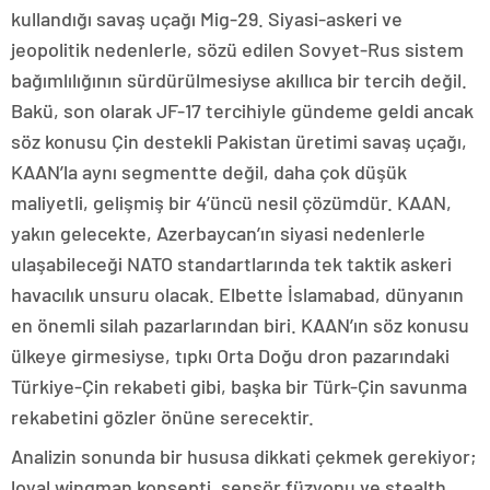
kullandığı savaş uçağı Mig-29. Siyasi-askeri ve
jeopolitik nedenlerle, sözü edilen Sovyet-Rus sistem
bağımlılığının sürdürülmesiyse akıllıca bir tercih değil.
Bakü, son olarak JF-17 tercihiyle gündeme geldi ancak
söz konusu Çin destekli Pakistan üretimi savaş uçağı,
KAAN’la aynı segmentte değil, daha çok düşük
maliyetli, gelişmiş bir 4’üncü nesil çözümdür. KAAN,
yakın gelecekte, Azerbaycan’ın siyasi nedenlerle
ulaşabileceği NATO standartlarında tek taktik askeri
havacılık unsuru olacak. Elbette İslamabad, dünyanın
en önemli silah pazarlarından biri. KAAN’ın söz konusu
ülkeye girmesiyse, tıpkı Orta Doğu dron pazarındaki
Türkiye-Çin rekabeti gibi, başka bir Türk-Çin savunma
rekabetini gözler önüne serecektir.
Analizin sonunda bir hususa dikkati çekmek gerekiyor;
loyal wingman konsepti, sensör füzyonu ve stealth