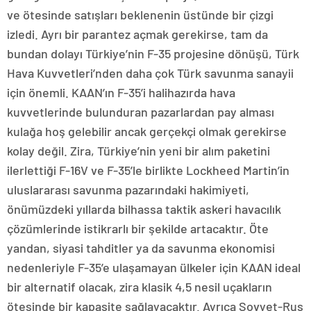
ve ötesinde satışları beklenenin üstünde bir çizgi
izledi. Ayrı bir parantez açmak gerekirse, tam da
bundan dolayı Türkiye’nin F-35 projesine dönüşü, Türk
Hava Kuvvetleri’nden daha çok Türk savunma sanayii
için önemli. KAAN’ın F-35’i halihazırda hava
kuvvetlerinde bulunduran pazarlardan pay alması
kulağa hoş gelebilir ancak gerçekçi olmak gerekirse
kolay değil. Zira, Türkiye’nin yeni bir alım paketini
ilerlettiği F-16V ve F-35’le birlikte Lockheed Martin’in
uluslararası savunma pazarındaki hakimiyeti,
önümüzdeki yıllarda bilhassa taktik askeri havacılık
çözümlerinde istikrarlı bir şekilde artacaktır. Öte
yandan, siyasi tahditler ya da savunma ekonomisi
nedenleriyle F-35’e ulaşamayan ülkeler için KAAN ideal
bir alternatif olacak, zira klasik 4,5 nesil uçakların
ötesinde bir kapasite sağlayacaktır. Ayrıca Sovyet-Rus