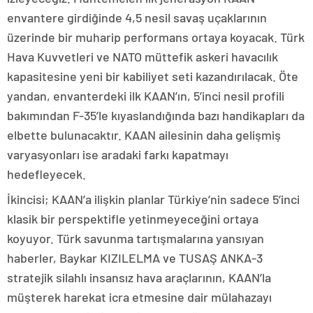
envantere girdiğinde 4,5 nesil savaş uçaklarının
üzerinde bir muharip performans ortaya koyacak. Türk
Hava Kuvvetleri ve NATO müttefik askeri havacılık
kapasitesine yeni bir kabiliyet seti kazandırılacak. Öte
yandan, envanterdeki ilk KAAN’ın, 5’inci nesil profili
bakımından F-35’le kıyaslandığında bazı handikapları da
elbette bulunacaktır. KAAN ailesinin daha gelişmiş
varyasyonları ise aradaki farkı kapatmayı
hedefleyecek.
İkincisi; KAAN’a ilişkin planlar Türkiye’nin sadece 5’inci
klasik bir perspektifle yetinmeyeceğini ortaya
koyuyor. Türk savunma tartışmalarına yansıyan
haberler, Baykar KIZILELMA ve TUSAŞ ANKA-3
stratejik silahlı insansız hava araçlarının, KAAN’la
müşterek harekat icra etmesine dair mülahazayı