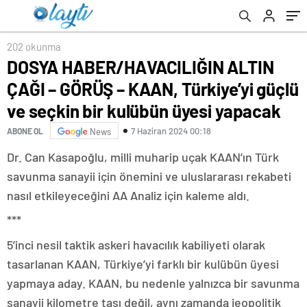
bir kulübün üyesi yapacak
202 okunma
DOSYA HABER/HAVACILIĞIN ALTIN
ÇAĞI – GÖRÜŞ – KAAN, Türkiye’yi güçlü
ve seçkin bir kulübün üyesi yapacak
7 Haziran 2024 00:18
ABONE OL
News
Dr. Can Kasapoğlu, milli muharip uçak KAAN’ın Türk
savunma sanayii için önemini ve uluslararası rekabeti
nasıl etkileyeceğini AA Analiz için kaleme aldı.
***
5’inci nesil taktik askeri havacılık kabiliyeti olarak
tasarlanan KAAN, Türkiye’yi farklı bir kulübün üyesi
yapmaya aday. KAAN, bu nedenle yalnızca bir savunma
sanayii kilometre taşı değil, aynı zamanda jeopolitik