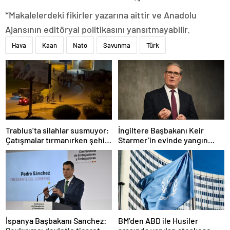
*Makalelerdeki fikirler yazarına aittir ve Anadolu
Ajansının editöryal politikasını yansıtmayabilir.
Hava
Kaan
Nato
Savunma
Türk
Trablus’ta silahlar susmuyor:
İngiltere Başbakanı Keir
Çatışmalar tırmanırken şehir
Starmer’in evinde yangın
alarmda
çıktı
İspanya Başbakanı Sanchez:
BM’den ABD ile Husiler