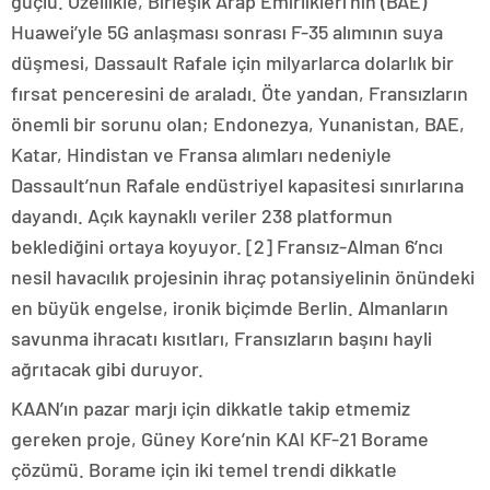
güçlü. Özellikle, Birleşik Arap Emirlikleri’nin (BAE)
Huawei’yle 5G anlaşması sonrası F-35 alımının suya
düşmesi, Dassault Rafale için milyarlarca dolarlık bir
fırsat penceresini de araladı. Öte yandan, Fransızların
önemli bir sorunu olan; Endonezya, Yunanistan, BAE,
Katar, Hindistan ve Fransa alımları nedeniyle
Dassault’nun Rafale endüstriyel kapasitesi sınırlarına
dayandı. Açık kaynaklı veriler 238 platformun
beklediğini ortaya koyuyor. [2] Fransız-Alman 6’ncı
nesil havacılık projesinin ihraç potansiyelinin önündeki
en büyük engelse, ironik biçimde Berlin. Almanların
savunma ihracatı kısıtları, Fransızların başını hayli
ağrıtacak gibi duruyor.
KAAN’ın pazar marjı için dikkatle takip etmemiz
gereken proje, Güney Kore’nin KAI KF-21 Borame
çözümü. Borame için iki temel trendi dikkatle