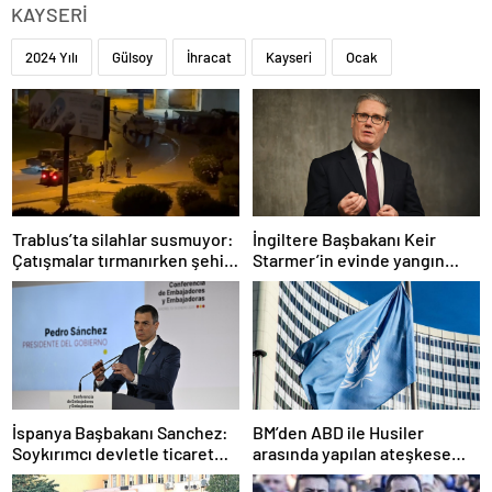
KAYSERİ
2024 Yılı
Gülsoy
İhracat
Kayseri
Ocak
Trablus’ta silahlar susmuyor:
İngiltere Başbakanı Keir
Çatışmalar tırmanırken şehir
Starmer’in evinde yangın
alarmda
çıktı
İspanya Başbakanı Sanchez:
BM’den ABD ile Husiler
Soykırımcı devletle ticaret
arasında yapılan ateşkese
yapmayız
ilişkin değerlendirme