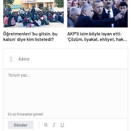
Öğretmenleri ‘bu gitsin, bu
AKP’li isim böyle isyan etti:
kalsın’ diye kim listeledi?
‘Çözüm, liyakat, ehliyet, hak,
adalet’
En az 10 karakter gerekli
Gönder