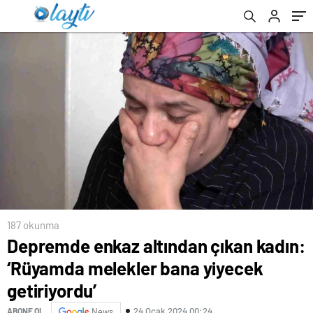
getiriyordu’
187 okunma
Depremde enkaz altından çıkan kadın:
‘Rüyamda melekler bana yiyecek
getiriyordu’
24 Ocak 2024 00:24
ABONE OL
News