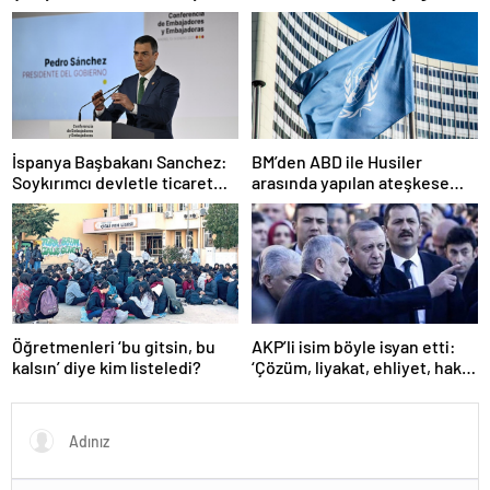
alarmda
çıktı
İspanya Başbakanı Sanchez:
BM’den ABD ile Husiler
Soykırımcı devletle ticaret
arasında yapılan ateşkese
yapmayız
ilişkin değerlendirme
Öğretmenleri ‘bu gitsin, bu
AKP’li isim böyle isyan etti:
kalsın’ diye kim listeledi?
‘Çözüm, liyakat, ehliyet, hak,
adalet’