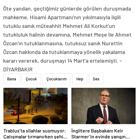
Öte yandan, geçtiğimiz günlerde görülen duruşmada
mahkeme, Hisami Apartmanı’nın yıkılmasıyla ilgili
tutuklu sanık müteahhit Mehmet Ali Korkut’un
tutukluluk halinin devamına, Mehmet Meşe ile Ahmet
Özcan’ın tutuklanmasına, tutuksuz sanık Nurettin
Özcan hakkında da tutuklanmaya yönelik yakalama
kararı vererek, duruşmayı 14 Mart’a ertelemişti. –
DİYARBAKIR
Bana
Çocuk
Çocuklarım
Hep
Ses
Trablus’ta silahlar susmuyor:
İngiltere Başbakanı Keir
Çatışmalar tırmanırken şehir
Starmer’in evinde yangın