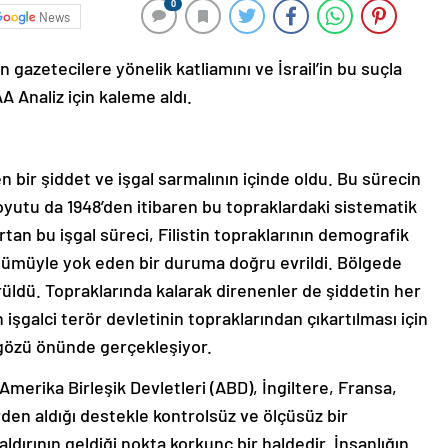
0
News
 gazetecilere yönelik katliamını ve İsrail’in bu suçla
AA Analiz için kaleme aldı.
ren bir şiddet ve işgal sarmalının içinde oldu. Bu sürecin
oyutu da 1948’den itibaren bu topraklardaki sistematik
 artan bu işgal süreci, Filistin topraklarının demografik
da tümüyle yok eden bir duruma doğru evrildi. Bölgede
ürüldü. Topraklarında kalarak direnenler de şiddetin her
n işgalci terör devletinin topraklarından çıkartılması için
 gözü önünde gerçekleşiyor.
a Amerika Birleşik Devletleri (ABD), İngiltere, Fransa,
den aldığı destekle kontrolsüz ve ölçüsüz bir
saldırının geldiği nokta korkunç bir haldedir. İnsanlığın