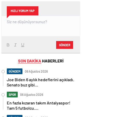
HIZLI YORUM YAP
GÖNDER
SON DAKİKA
HABERLERİ
GÜNDEM
06 Ağustos 2026
Joe Biden 6 aylık hedeflerini açıkladı.
Senato buz gibi…
SPOR
06 Ağustos 2026
En fazla kızaran takım Antalyaspor!
Tam 5 futbolcu….