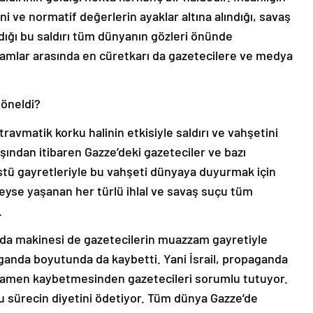
 ve normatif değerlerin ayaklar altına alındığı, savaş
ldığı bu saldırı tüm dünyanın gözleri önünde
liamlar arasında en cüretkarı da gazetecilere ve medya
yöneldi?
travmatik korku halinin etkisiyle saldırı ve vahşetini
şından itibaren Gazze’deki gazeteciler ve bazı
stü gayretleriyle bu vahşeti dünyaya duyurmak için
yse yaşanan her türlü ihlal ve savaş suçu tüm
.
anda makinesi de gazetecilerin muazzam gayretiyle
aganda boyutunda da kaybetti. Yani İsrail, propaganda
mamen kaybetmesinden gazetecileri sorumlu tutuyor.
 sürecin diyetini ödetiyor. Tüm dünya Gazze’de