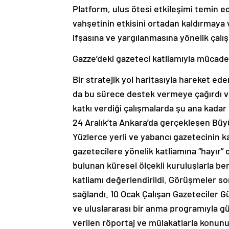
Platform, ulus ötesi etkileşimi temin 
vahşetinin etkisini ortadan kaldırmaya v
ifşasına ve yargılanmasına yönelik çalı
Gazze’deki gazeteci katliamıyla mücade
Bir stratejik yol haritasıyla hareket e
da bu sürece destek vermeye çağırdı ve 
katkı verdiği çalışmalarda şu ana kadar 
24 Aralık’ta Ankara’da gerçekleşen Büy
Yüzlerce yerli ve yabancı gazetecinin ka
gazetecilere yönelik katliamına “hayır
bulunan küresel ölçekli kuruluşlarla be
katliamı değerlendirildi. Görüşmeler s
sağlandı. 10 Ocak Çalışan Gazeteciler G
ve uluslararası bir anma programıyla g
verilen röportaj ve mülakatlarla konunu