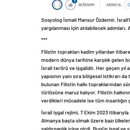
0
BEĞENDİM
ABONE OL
Sosyolog İsmail Mansur Özdemir, İsrail’in
yargılanması için atılabilecek adımları, 
***
Filistin toprakları kadim yıllardan itiba
modern dünya tarihine karşılık gelen b
İsrail terörü ve işgalidir. Her geçen yıl
yapısının yanı sıra bölgesel istikrarı 
bulunan Filistin halkı topraklarından s
türlüsüne maruz kalıyor. Filistin halkını
verdikleri mücadele ise tüm insanlığın
İsrail işgal rejimi, 7 Ekim 2023 itibarıyl
Almanya başta olmak üzere bazı ülkeler
saldırganlık içine girdi. Bugün işgal ve 