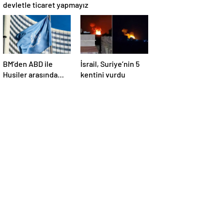
devletle ticaret yapmayız
BM’den ABD ile
İsrail, Suriye’nin 5
Husiler arasında
kentini vurdu
yapılan ateşkese
ilişkin
değerlendirme