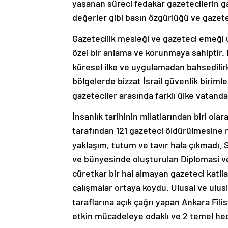
yaşanan süreci fedakar gazetecilerin ga
değerler gibi basın özgürlüğü ve gazetec
Gazetecilik mesleği ve gazeteci emeği 
özel bir anlama ve korunmaya sahiptir.
küresel ilke ve uygulamadan bahsedilirk
bölgelerde bizzat İsrail güvenlik biriml
gazeteciler arasında farklı ülke vatanda
İnsanlık tarihinin milatlarından biri olara
tarafından 121 gazeteci öldürülmesine ra
yaklaşım, tutum ve tavır hala çıkmadı.
ve bünyesinde oluşturulan Diplomasi v
cüretkar bir hal almayan gazeteci katlia
çalışmalar ortaya koydu. Ulusal ve ul
taraflarına açık çağrı yapan Ankara Fil
etkin mücadeleye odaklı ve 2 temel hede