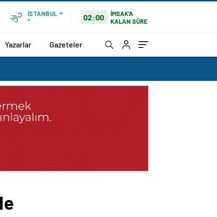
İMSAK'A
İSTANBUL
02:00
KALAN SÜRE
°
Yazarlar
Gazeteler
de