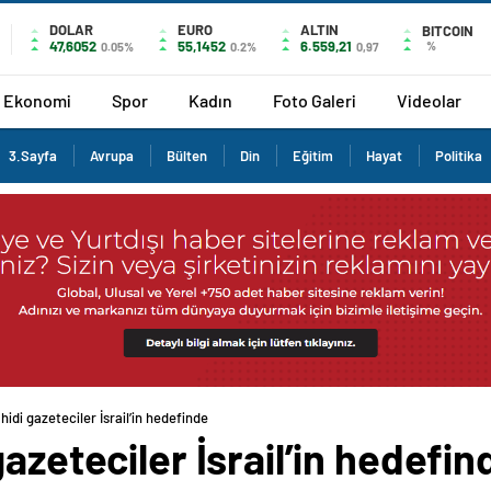
DOLAR
EURO
ALTIN
BITCOIN
47,6052
55,1452
6.559,21
%
0.05%
0.2%
0,97
Ekonomi
Spor
Kadın
Foto Galeri
Videolar
3.Sayfa
Avrupa
Bülten
Din
Eğitim
Hayat
Politika
hidi gazeteciler İsrail’in hedefinde
azeteciler İsrail’in hedefin