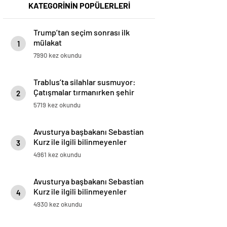
KATEGORİNİN POPÜLERLERİ
Trump’tan seçim sonrası ilk
mülakat
1
7990 kez okundu
Trablus’ta silahlar susmuyor:
Çatışmalar tırmanırken şehir
2
alarmda
5719 kez okundu
Avusturya başbakanı Sebastian
Kurz ile ilgili bilinmeyenler
3
4961 kez okundu
Avusturya başbakanı Sebastian
Kurz ile ilgili bilinmeyenler
4
4930 kez okundu