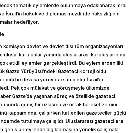
edecek tematik eylemlerde bulunmaya odaklanarak İsrail
e İsrail’in hukuk ve diplomasi nezdinde haksızlığının
şmalar hedefliyor.
le
den komisyon devlet ve devlet dışı tüm organizasyonları
ulusal kuruluşlar yanında uluslararası kuruluşların da
çok etkili eylemler gerçekleştirdi. Bu eylemlerden ilki
ük Gazze Yürüyüşü’ndeki Gazeteci Korteji oldu.
tıldığı bu devasa yürüyüşte on binler İsrail’in
” dedi. Pek çok mülakat ve görüşmeyle ülkemizde
raber Gazze’de yaşanan süreç ve özellikle gazeteci
onucunda geniş bir uzlaşma ve ortak hareket zemini
ünü kapsamında, çalışırken katledilen gazeteciler güçlü
ündemde tutulmaya çalışıldı. Uluslararası gazetecilere
n geniş bir evrende algılanmasına yönelik çalışmalar