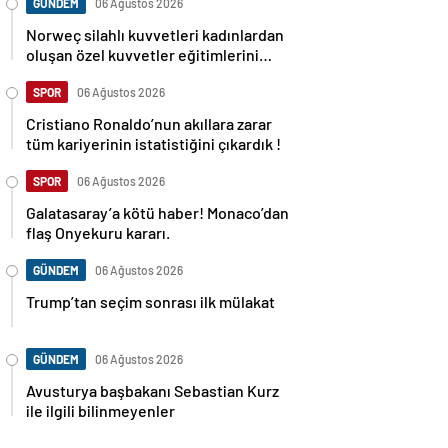
GÜNDEM
06 Ağustos 2026
Norweç silahlı kuvvetleri kadınlardan
oluşan özel kuvvetler eğitimlerini
başlattı.
SPOR
06 Ağustos 2026
Cristiano Ronaldo’nun akıllara zarar
tüm kariyerinin istatistiğini çıkardık !
SPOR
06 Ağustos 2026
Galatasaray’a kötü haber! Monaco’dan
flaş Onyekuru kararı.
GÜNDEM
06 Ağustos 2026
Trump’tan seçim sonrası ilk mülakat
GÜNDEM
06 Ağustos 2026
Avusturya başbakanı Sebastian Kurz
ile ilgili bilinmeyenler