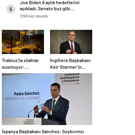
Joe Biden 6 aylık hedeflerini
açıkladı. Senato buz gibi…
5
3158 kez okundu
Trablus’ta silahlar
İngiltere Başbakanı
susmuyor:
Keir Starmer’in
Çatışmalar
evinde yangın çıktı
tırmanırken şehir
alarmda
İspanya Başbakanı Sanchez: Soykırımcı