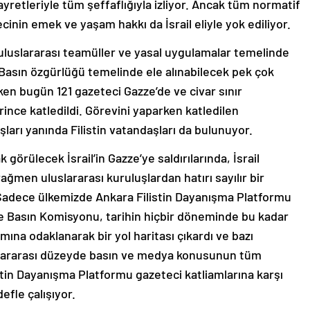
yretleriyle tüm şeffaflığıyla izliyor. Ancak tüm normatif
inin emek ve yaşam hakkı da İsrail eliyle yok ediliyor.
uluslararası teamüller ve yasal uygulamalar temelinde
 Basın özgürlüğü temelinde ele alınabilecek pek çok
en bugün 121 gazeteci Gazze’de ve civar sınır
erince katledildi. Görevini yaparken katledilen
şları yanında Filistin vatandaşları da bulunuyor.
k görülecek İsrail’in Gazze’ye saldırılarında, İsrail
ğmen uluslararası kuruluşlardan hatırı sayılır bir
 Sadece ülkemizde Ankara Filistin Dayanışma Platformu
e Basın Komisyonu, tarihin hiçbir döneminde bu kadar
mına odaklanarak bir yol haritası çıkardı ve bazı
uslararası düzeyde basın ve medya konusunun tüm
istin Dayanışma Platformu gazeteci katliamlarına karşı
fle çalışıyor.