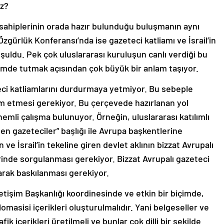
uz?
 sahiplerinin orada hazır bulunduğu buluşmanın aynı
zgürlük Konferansı’nda ise gazeteci katliamı ve İsrail’in
uşuldu. Pek çok uluslararası kuruluşun canlı verdiği bu
demde tutmak açısından çok büyük bir anlam taşıyor.
ci katliamlarını durdurmaya yetmiyor. Bu sebeple
m etmesi gerekiyor. Bu çerçevede hazırlanan yol
emli çalışma bulunuyor. Örneğin, uluslararası katılımlı
len gazeteciler” başlığı ile Avrupa başkentlerine
ve İsrail’in tekeline giren devlet aklının bizzat Avrupalı
rinde sorgulanması gerekiyor. Bizzat Avrupalı gazeteci
larak baskılanması gerekiyor.
işim Başkanlığı koordinesinde ve etkin bir biçimde,
lomasisi içerikleri oluşturulmalıdır. Yani belgeseller ve
fik içerikleri üretilmeli ve bunlar çok dilli bir şekilde