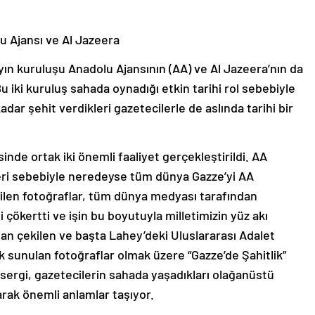
u Ajansı ve Al Jazeera
ın kuruluşu Anadolu Ajansının (AA) ve Al Jazeera’nın da
Bu iki kuruluş sahada oynadığı etkin tarihi rol sebebiyle
kadar şehit verdikleri gazetecilerle de aslında tarihi bir
inde ortak iki önemli faaliyet gerçekleştirildi. AA
leri sebebiyle neredeyse tüm dünya Gazze’yi AA
ilen fotoğraflar, tüm dünya medyası tarafından
ni çökertti ve işin bu boyutuyla milletimizin yüz akı
n çekilen ve başta Lahey’deki Uluslararası Adalet
ak sunulan fotoğraflar olmak üzere “Gazze’de Şahitlik”
 sergi, gazetecilerin sahada yaşadıkları olağanüstü
larak önemli anlamlar taşıyor.