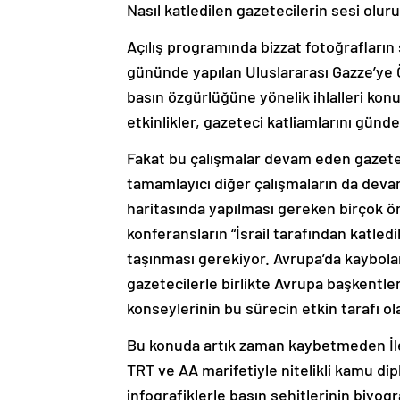
Nasıl katledilen gazetecilerin sesi olur
Açılış programında bizzat fotoğrafların
gününde yapılan Uluslararası Gazze’ye Ö
basın özgürlüğüne yönelik ihlalleri kon
etkinlikler, gazeteci katliamlarını gün
Fakat bu çalışmalar devam eden gazete
tamamlayıcı diğer çalışmaların da deva
haritasında yapılması gereken birçok ön
konferansların “İsrail tarafından katledi
taşınması gerekiyor. Avrupa’da kaybolan 
gazetecilerle birlikte Avrupa başkentle
konseylerinin bu sürecin etkin tarafı o
Bu konuda artık zaman kaybetmeden İlet
TRT ve AA marifetiyle nitelikli kamu dip
infografiklerle basın şehitlerinin biyogra