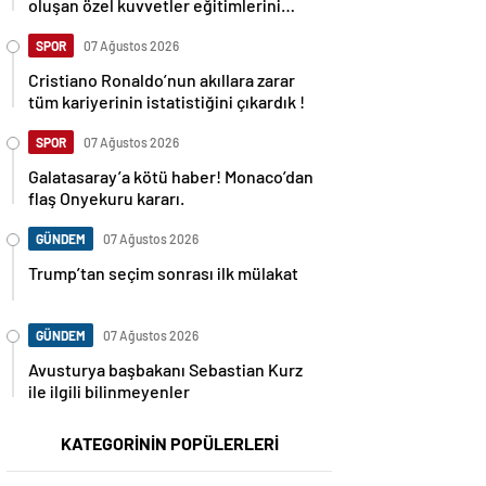
oluşan özel kuvvetler eğitimlerini
başlattı.
SPOR
07 Ağustos 2026
Cristiano Ronaldo’nun akıllara zarar
tüm kariyerinin istatistiğini çıkardık !
SPOR
07 Ağustos 2026
Galatasaray’a kötü haber! Monaco’dan
flaş Onyekuru kararı.
GÜNDEM
07 Ağustos 2026
Trump’tan seçim sonrası ilk mülakat
GÜNDEM
07 Ağustos 2026
Avusturya başbakanı Sebastian Kurz
ile ilgili bilinmeyenler
KATEGORİNİN POPÜLERLERİ