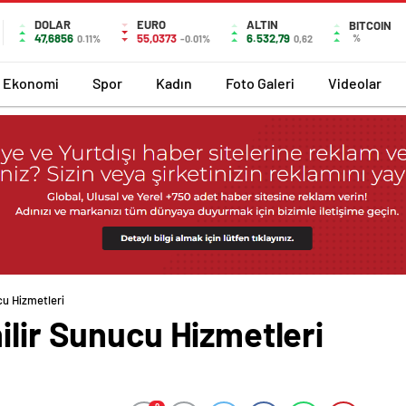
DOLAR
EURO
ALTIN
BITCOIN
47,6856
55,0373
6.532,79
%
0.11%
-0.01%
0,62
Ekonomi
Spor
Kadın
Foto Galeri
Videolar
cu Hizmetleri
ilir Sunucu Hizmetleri