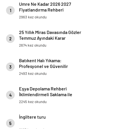
Umre Ne Kadar 2026 2027
Fiyatlandırma Rehberi
1
2963 kez okundu
25 Yıllık Miras Davasında Gözler
Temmuz Ayındaki Karar
2
Duruşmasına Çevrildi
2674 kez okundu
Batıkent Halı Yıkama:
Profesyonel ve Güvenilir
3
Hizmetler
2493 kez okundu
Eşya Depolama Rehberi
İklimlendirmeli Saklama ile
4
Güvenli Kullanım
2245 kez okundu
İngiltere turu
5