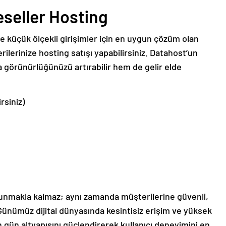
eseller Hosting
 ve küçük ölçekli girişimler için en uygun çözüm olan
ilerinize hosting satışı yapabilirsiniz. Datahost’un
 görünürlüğünüzü artırabilir hem de gelir elde
rsiniz)
unmakla kalmaz; aynı zamanda müşterilerine güvenli,
 Günümüz dijital dünyasında kesintisiz erişim ve yüksek
 gün altyapısını güçlendirerek kullanıcı deneyimini en