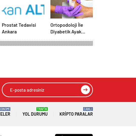
Prostat Tedavisi
Ortopodoloji İle
Ankara
Diyabetik Ayak
Yarası Tedavisi
KONOMİ
TRAFİK
CANLI
TELER
YOL DURUMU
KRIPTO PARALAR