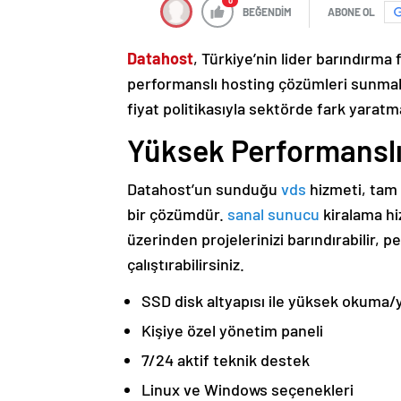
0
BEĞENDİM
ABONE OL
Datahost
, Türkiye’nin lider barındırma
performanslı hosting çözümleri sunmakt
fiyat politikasıyla sektörde fark yaratm
Yüksek Performanslı
Datahost’un sunduğu
vds
hizmeti, tam 
bir çözümdür.
sanal sunucu
kiralama hi
üzerinden projelerinizi barındırabilir,
çalıştırabilirsiniz.
SSD disk altyapısı ile yüksek okuma
Kişiye özel yönetim paneli
7/24 aktif teknik destek
Linux ve Windows seçenekleri