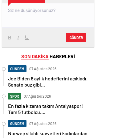
GÖNDER
SON DAKİKA
HABERLERİ
GÜNDEM
07 Ağustos 2026
Joe Biden 6 aylık hedeflerini açıkladı.
Senato buz gibi…
SPOR
07 Ağustos 2026
En fazla kızaran takım Antalyaspor!
Tam 5 futbolcu….
GÜNDEM
07 Ağustos 2026
Norweç silahlı kuvvetleri kadınlardan