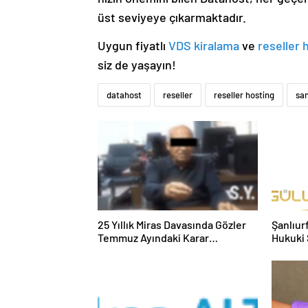
üst seviyeye çıkarmaktadır.
Uygun fiyatlı
VDS kiralama
ve
reseller 
siz de yaşayın!
datahost
reseller
reseller hosting
sa
25 Yıllık Miras Davasında Gözler
Şanlıur
Temmuz Ayındaki Karar
Hukuki 
Duruşmasına Çevrildi