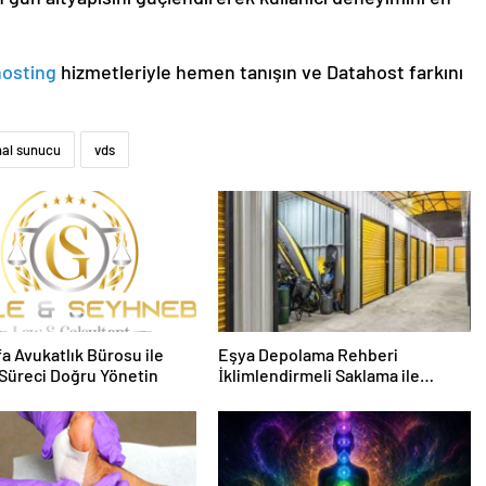
hosting
hizmetleriyle hemen tanışın ve Datahost farkını
nal sunucu
vds
fa Avukatlık Bürosu ile
Eşya Depolama Rehberi
Süreci Doğru Yönetin
İklimlendirmeli Saklama ile
Güvenli Kullanım