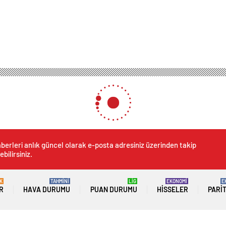
berleri anlık güncel olarak e-posta adresiniz üzerinden takip
ebilirsiniz.
K
TAHMİNİ
LİG
EKONOMİ
E
R
HAVA DURUMU
PUAN DURUMU
HISSELER
PARI