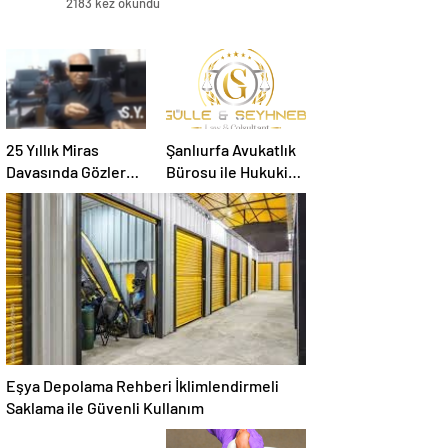
2183 kez okundu
25 Yıllık Miras
Şanlıurfa Avukatlık
Davasında Gözler
Bürosu ile Hukuki
Temmuz Ayındaki
Süreci Doğru
Karar Duruşmasına
Yönetin
Çevrildi
Eşya Depolama Rehberi İklimlendirmeli
Saklama ile Güvenli Kullanım