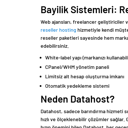
Bayilik Sistemleri: R
Web ajansları, freelancer geliştiriciler
reseller hosting
hizmetiyle kendi müşter
reseller paketleri sayesinde hem marka
edebilirsiniz.
White-label yapı (markanızı kullanabili
CPanel/WHM yönetim paneli
Limitsiz alt hesap oluşturma imkanı
Otomatik yedekleme sistemi
Neden Datahost?
Datahost, sadece barındırma hizmeti s
hızlı ve ölçeklenebilir çözümler sağlar.
hızın önemini bilen Datahost, her geçen