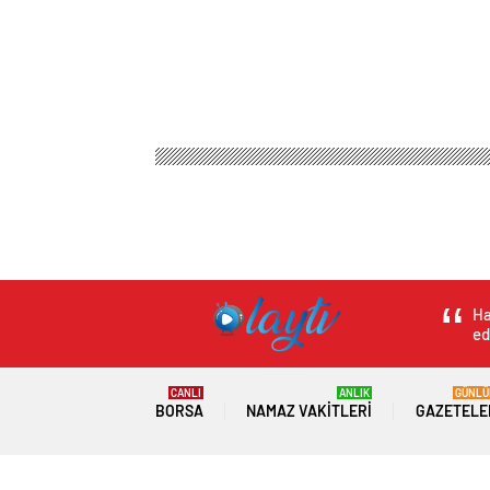
Ha
ed
CANLI
ANLIK
GÜNLÜ
BORSA
NAMAZ VAKITLERI
GAZETELE