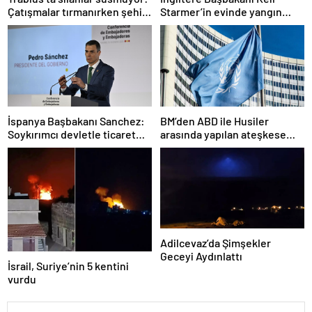
Çatışmalar tırmanırken şehir
Starmer’in evinde yangın
alarmda
çıktı
İspanya Başbakanı Sanchez:
BM’den ABD ile Husiler
Soykırımcı devletle ticaret
arasında yapılan ateşkese
yapmayız
ilişkin değerlendirme
Adilcevaz’da Şimşekler
Geceyi Aydınlattı
İsrail, Suriye’nin 5 kentini
vurdu