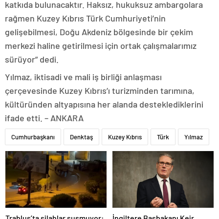
katkıda bulunacaktır. Haksız, hukuksuz ambargolara
rağmen Kuzey Kıbrıs Türk Cumhuriyeti’nin
gelişebilmesi, Doğu Akdeniz bölgesinde bir çekim
merkezi haline getirilmesi için ortak çalışmalarımız
sürüyor” dedi.
Yılmaz, iktisadi ve mali iş birliği anlaşması
çerçevesinde Kuzey Kıbrıs’ı turizminden tarımına,
kültüründen altyapısına her alanda desteklediklerini
ifade etti. – ANKARA
Cumhurbaşkanı
Denktaş
Kuzey Kıbrıs
Türk
Yılmaz
Trablus’ta silahlar susmuyor:
İngiltere Başbakanı Keir