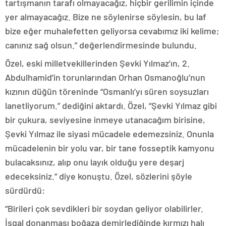
tartışmanın tarafı olmayacağız, hiçbir gerilimin içinde
yer almayacağız. Bize ne söylenirse söylesin, bu laf
bize eğer muhalefetten geliyorsa cevabımız iki kelime;
canınız sağ olsun.” değerlendirmesinde bulundu.
Özel, eski milletvekillerinden Şevki Yılmaz’ın, 2.
Abdulhamid’in torunlarından Orhan Osmanoğlu’nun
kızının düğün töreninde “Osmanlı’yı süren soysuzları
lanetliyorum.” dediğini aktardı. Özel, “Şevki Yılmaz gibi
bir çukura, seviyesine inmeye utanacağım birisine,
Şevki Yılmaz ile siyasi mücadele edemezsiniz. Onunla
mücadelenin bir yolu var, bir tane fosseptik kamyonu
bulacaksınız, alıp onu layık olduğu yere deşarj
edeceksiniz.” diye konuştu. Özel, sözlerini şöyle
sürdürdü:
“Birileri çok sevdikleri bir soydan geliyor olabilirler.
İşgal donanması boğaza demirlediğinde kırmızı halı