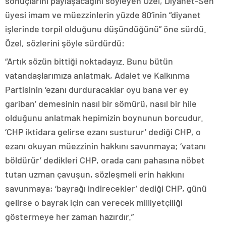
sonuçlarını paylaşacağını söyleyen Özel, Diyanet-Sen
üyesi imam ve müezzinlerin yüzde 80’inin “diyanet
işlerinde torpil olduğunu düşündüğünü” öne sürdü.
Özel, sözlerini şöyle sürdürdü:
“Artık sözün bittiği noktadayız. Bunu bütün
vatandaşlarımıza anlatmak, Adalet ve Kalkınma
Partisinin ‘ezanı durduracaklar oyu bana ver ey
gariban’ demesinin nasıl bir sömürü, nasıl bir hile
olduğunu anlatmak hepimizin boynunun borcudur.
‘CHP iktidara gelirse ezanı susturur’ dediği CHP, o
ezanı okuyan müezzinin hakkını savunmaya; ‘vatanı
böldürür’ dedikleri CHP, orada canı pahasına nöbet
tutan uzman çavuşun, sözleşmeli erin hakkını
savunmaya; ‘bayrağı indirecekler’ dediği CHP, günü
gelirse o bayrak için can verecek milliyetçiliği
göstermeye her zaman hazırdır.”