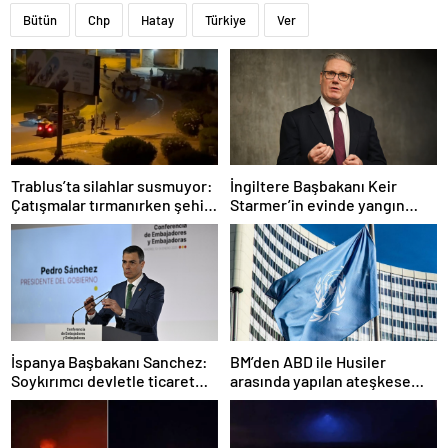
Bütün
Chp
Hatay
Türkiye
Ver
Trablus’ta silahlar susmuyor:
İngiltere Başbakanı Keir
Çatışmalar tırmanırken şehir
Starmer’in evinde yangın
alarmda
çıktı
İspanya Başbakanı Sanchez:
BM’den ABD ile Husiler
Soykırımcı devletle ticaret
arasında yapılan ateşkese
yapmayız
ilişkin değerlendirme